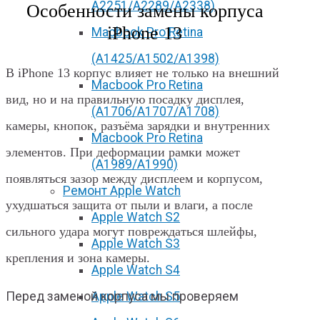
А2251/A2289/A2338)
Особенности замены корпуса
iPhone 13
Macbook Pro Retina
(А1425/A1502/A1398)
В iPhone 13 корпус влияет не только на внешний
Macbook Pro Retina
вид, но и на правильную посадку дисплея,
(А1706/A1707/A1708)
камеры, кнопок, разъёма зарядки и внутренних
Macbook Pro Retina
элементов. При деформации рамки может
(А1989/A1990)
появляться зазор между дисплеем и корпусом,
Ремонт Apple Watch
ухудшаться защита от пыли и влаги, а после
Apple Watch S2
сильного удара могут повреждаться шлейфы,
Apple Watch S3
крепления и зона камеры.
Apple Watch S4
Apple Watch S5
Перед заменой корпуса мы проверяем