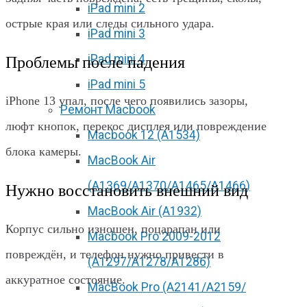
iPad mini 2
острые края или следы сильного удара.
iPad mini 3
iPad mini 4
Проблемы после падения
iPad mini 5
iPhone 13 упал, после чего появились зазоры,
Ремонт Macbook
люфт кнопок, перекос дисплея или повреждение
Macbook 12 (А1534)
блока камеры.
MacBook Air
(A1369/A1370/A1465/A1466)
Нужно восстановить внешний вид
MacBook Air (A1932)
Корпус сильно изношен, поцарапан или
Macbook Pro 2009-2012
повреждён, и телефон нужно привести в
(A1297/A1278/A1286)
аккуратное состояние.
MacBook Pro (А2141/А2159/