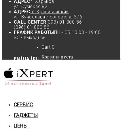
АДРЕС
г. Харьков
ул. Сумская 82
АДРЕС
г. Кропивницкий
ул. Вячеслава Черновола, 37б
CALL CENTER
(093) 01-000-86
(096) 01-000-86
ГРАФИК РАБОТЫ
ПН - СБ 10:00 - 19:00
ВС - выходной
Cart
0
Корзина пуста
EN
UA
RU
СЕРВИС
ГАДЖЕТЫ
ЦЕНЫ