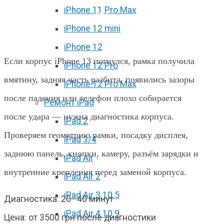
iPhone 11 Pro Max
Замена корпуса iPhone 13 в
iPhone 12 mini
Харькове
iPhone 12
Если корпус iPhone 13 погнулся, рамка получила
iPhone 12 Pro
вмятину, задняя часть разбита, появились зазоры
iPhone 12 Pro Max
после падения или телефон плохо собирается
Ремонт iPad
после удара — нужна диагностика корпуса.
iPad 2
Проверяем геометрию рамки, посадку дисплея,
iPad 3/4
заднюю панель, кнопки, камеру, разъём зарядки и
iPad Air
внутренние крепления перед заменой корпуса.
iPad Air 2
iPad Air 3 10.5
Диагностика: 20–40 минут
iPad Air 4 10.9
Цена: от 3500 грн после диагностики