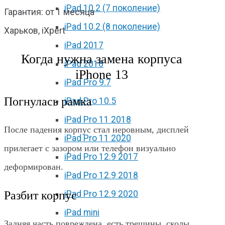
iPad 10.2 (7 поколение)
Гарантия: от 1 месяца
iPad 10.2 (8 поколение)
Харьков, iXpert
iPad 2017
Когда нужна замена корпуса
iPad 2018
iPhone 13
iPad Pro 9.7
Погнулась рамка
iPad Pro 10.5
iPad Pro 11 2018
После падения корпус стал неровным, дисплей
iPad Pro 11 2020
прилегает с зазором или телефон визуально
iPad Pro 12.9 2017
деформирован.
iPad Pro 12.9 2018
Разбит корпус
iPad Pro 12.9 2020
iPad mini
Задняя часть повреждена, есть трещины, сколы,