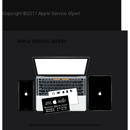
Copyright ©2011 Apple Service iXpert
APPLE SERVICE IXPERT