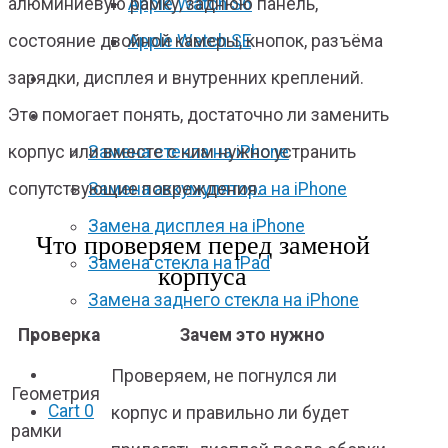
Apple Watch S6
алюминиевую рамку, заднюю панель,
Apple Watch SE
состояние двойной камеры, кнопок, разъёма
зарядки, дисплея и внутренних креплений.
Отзывы
Это помогает понять, достаточно ли заменить
Акции
Замена стекла на iPhone
корпус или вместе с ним нужно устранить
Замена аккумулятора на iPhone
сопутствующие повреждения.
Замена дисплея на iPhone
Что проверяем перед заменой
Замена стекла на iPad
корпуса
Замена заднего стекла на iPhone
Проверка
Зачем это нужно
Вакансии
F.A.Q
Проверяем, не погнулся ли
Геометрия
Cart
0
корпус и правильно ли будет
рамки