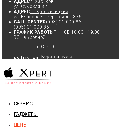
АДРЕС
г. Харьков
ул. Сумская 82
АДРЕС
г. Кропивницкий
ул. Вячеслава Черновола, 37б
CALL CENTER
(093) 01-000-86
(096) 01-000-86
ГРАФИК РАБОТЫ
ПН - СБ 10:00 - 19:00
ВС - выходной
Cart
0
Корзина пуста
EN
UA
RU
СЕРВИС
ГАДЖЕТЫ
ЦЕНЫ