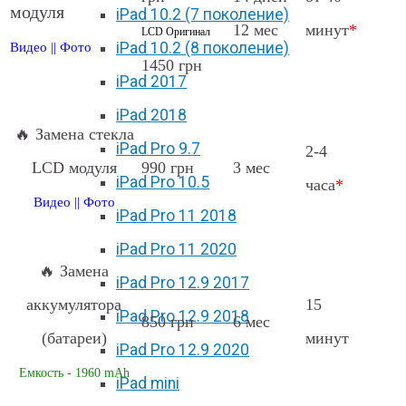
модуля
iPad 10.2 (7 поколение)
12 мес
минут
*
LCD Оригинал
iPad 10.2 (8 поколение)
Видео
||
Фото
1450 грн
iPad 2017
iPad 2018
🔥 Замена стекла
iPad Pro 9.7
2-4
LCD модуля
990 грн
3 мес
iPad Pro 10.5
часа
*
Видео
||
Фото
iPad Pro 11 2018
iPad Pro 11 2020
🔥 Замена
iPad Pro 12.9 2017
аккумулятора
15
iPad Pro 12.9 2018
850 грн
6 мес
(батареи)
минут
iPad Pro 12.9 2020
Емкость - 1960 mAh
iPad mini