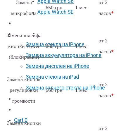
Apple Watch S6
Замена
от 2
650 грн
1 мес
Apple Watch SE
микрофона
часов
*
Отзывы
Акции
Замена шлейфа
от 2
Замена стекла на iPhone
кнопки Power
660 грн
1 мес
часов
*
Замена аккумулятора на iPhone
(блокировки)
Замена дисплея на iPhone
Замена стекла на iPad
Замена кнопок
от 2
Замена заднего стекла на iPhone
регулировки
660 грн
1 мес
часов
*
Вакансии
громкости
F.A.Q
Cart
0
Замена кнопки
от 2