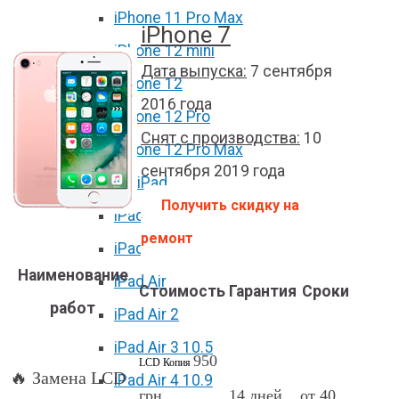
iPhone 11 Pro Max
iPhone 7
iPhone 12 mini
Дата выпуска:
7 сентября
iPhone 12
2016 года
iPhone 12 Pro
Снят с производства:
10
iPhone 12 Pro Max
сентября 2019 года
Ремонт iPad
Получить скидку на
iPad 2
ремонт
iPad 3/4
Наименование
iPad Air
Стоимость
Гарантия
Сроки
работ
iPad Air 2
iPad Air 3 10.5
950
LCD Копия
🔥 Замена LCD
iPad Air 4 10.9
грн
14 дней
от 40