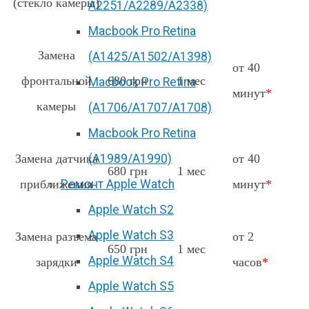
(стекло камеры)
А2251/A2289/A2338)
Macbook Pro Retina
Замена
(А1425/A1502/A1398)
от 40
фронтальной
680 грн
1 мес
Macbook Pro Retina
минут
*
камеры
(А1706/A1707/A1708)
Macbook Pro Retina
Замена датчика
(А1989/A1990)
от 40
680 грн
1 мес
приближения
Ремонт Apple Watch
минут
*
Apple Watch S2
Apple Watch S3
Замена разъема
от 2
650 грн
1 мес
Apple Watch S4
зарядки
часов
*
Apple Watch S5