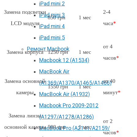
iPad mini 2
Замена подсветки
2-4
iPad mini 3
850 грн
1 мес
LCD модуля
часа
*
iPad mini 4
iPad mini 5
от 4
Ремонт Macbook
Замена корпуса
1250 грн
1 мес
часов
*
Macbook 12 (А1534)
MacBook Air
Замена основной
от 40
(A1369/A1370/A1465/A1466)
1550 грн
1 мес
камеры
минут
*
MacBook Air (A1932)
Macbook Pro 2009-2012
Замена линзы
(A1297/A1278/A1286)
от 2
основной камеры
500 грн
1 мес
MacBook Pro (А2141/А2159/
часов
*