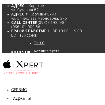
АДРЕС
г. Харьков
ул. Сумская 82
АДРЕС
г. Кропивницкий
ул. Вячеслава Черновола, 37б
CALL CENTER
(093) 01-000-86
(096) 01-000-86
ГРАФИК РАБОТЫ
ПН - СБ 10:00 - 19:00
ВС - выходной
Cart
0
Корзина пуста
EN
UA
RU
СЕРВИС
ГАДЖЕТЫ