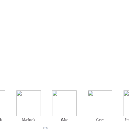
ch
Macbook
iMac
Cases
Po