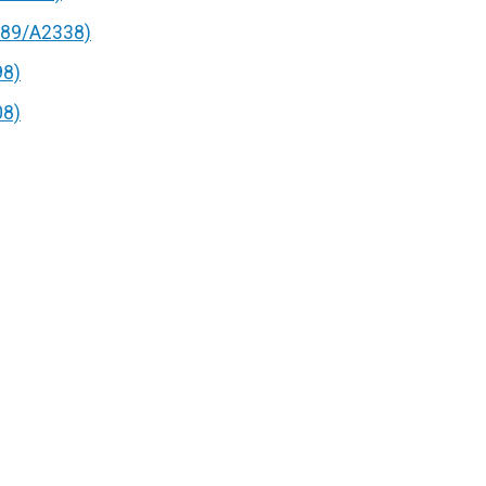
89/A2338)
98)
08)