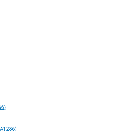
66)
/A1286)