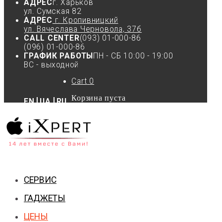
АДРЕС
г. Харьков
ул. Сумская 82
АДРЕС
г. Кропивницкий
ул. Вячеслава Черновола, 37б
CALL CENTER
(093) 01-000-86
(096) 01-000-86
ГРАФИК РАБОТЫ
ПН - СБ 10:00 - 19:00
ВС - выходной
Cart
0
Корзина пуста
EN
UA
RU
СЕРВИС
ГАДЖЕТЫ
ЦЕНЫ