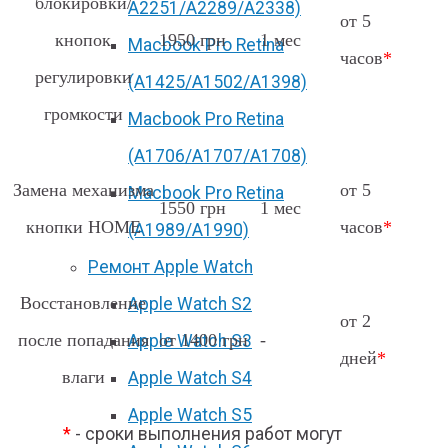
блокировки/
А2251/A2289/A2338)
от 5
кнопок
1950 грн
1 мес
Macbook Pro Retina
часов
*
регулировки
(А1425/A1502/A1398)
громкости
Macbook Pro Retina
(А1706/A1707/A1708)
Замена механизма
от 5
Macbook Pro Retina
1550 грн
1 мес
кнопки HOME
часов
*
(А1989/A1990)
Ремонт Apple Watch
Восстановление
Apple Watch S2
от 2
после попадания
от 1400 грн
-
Apple Watch S3
дней
*
влаги
Apple Watch S4
Apple Watch S5
*
- сроки выполнения работ могут