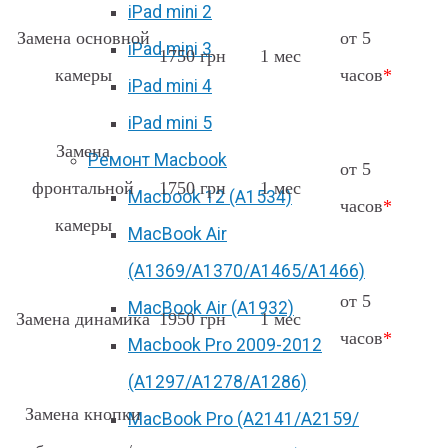
iPad mini 2
Замена основной
от 5
iPad mini 3
1750 грн
1 мес
камеры
часов
*
iPad mini 4
iPad mini 5
Замена
Ремонт Macbook
от 5
фронтальной
1750 грн
1 мес
Macbook 12 (А1534)
часов
*
камеры
MacBook Air
(A1369/A1370/A1465/A1466)
от 5
MacBook Air (A1932)
Замена динамика
1950 грн
1 мес
часов
*
Macbook Pro 2009-2012
(A1297/A1278/A1286)
Замена кнопки
MacBook Pro (А2141/А2159/