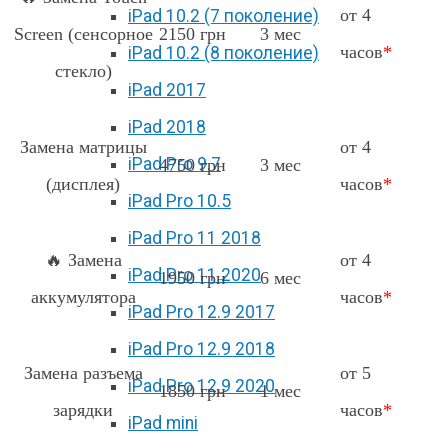
от 4
iPad 10.2 (7 поколение)
Screen (сенсорное
2150 грн
3 мес
часов
*
iPad 10.2 (8 поколение)
стекло)
iPad 2017
iPad 2018
Замена матрицы
от 4
iPad Pro 9.7
4750 грн
3 мес
(дисплея)
часов
*
iPad Pro 10.5
iPad Pro 11 2018
🔥 Замена
от 4
iPad Pro 11 2020
1950 грн
6 мес
аккумулятора
часов
*
iPad Pro 12.9 2017
iPad Pro 12.9 2018
Замена разъема
от 5
iPad Pro 12.9 2020
1850 грн
1 мес
зарядки
часов
*
iPad mini