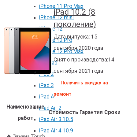
iPhone 11 Pro Max
iPad 10.2 (8
iPhone 12 mini
поколение)
iPhone 12
Дата выпуска:
15
iPhone 12 Pro
сентября 2020 года
iPhone 12 Pro Max
Снят с производства:
14
Ремонт iPad
сентября 2021 года
iPad 2
Получить скидку на
iPad 3/4
ремонт
iPad Air
Наименование
iPad Air 2
Стоимость
Гарантия
Сроки
работ
iPad Air 3 10.5
iPad Air 4 10.9
🔥 Замена Touch