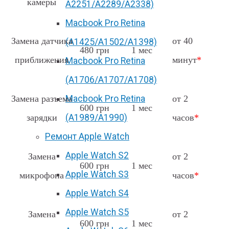
камеры
А2251/A2289/A2338)
Macbook Pro Retina
Замена датчика
от 40
(А1425/A1502/A1398)
480 грн
1 мес
приближения
минут
*
Macbook Pro Retina
(А1706/A1707/A1708)
Замена разъема
Macbook Pro Retina
от 2
600 грн
1 мес
зарядки
(А1989/A1990)
часов
*
Ремонт Apple Watch
Apple Watch S2
Замена
от 2
600 грн
1 мес
Apple Watch S3
микрофона
часов
*
Apple Watch S4
Apple Watch S5
Замена
от 2
600 грн
1 мес