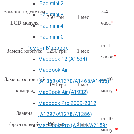
iPad mini 2
Замена подсветки
2-4
iPad mini 3
750 грн
1 мес
LCD модуля
часа
*
iPad mini 4
iPad mini 5
от 4
Ремонт Macbook
Замена корпуса
1250 грн
1 мес
часов
*
Macbook 12 (А1534)
MacBook Air
Замена основной
от 40
(A1369/A1370/A1465/A1466)
1150 грн
1 мес
камеры
минут
*
MacBook Air (A1932)
Macbook Pro 2009-2012
Замена
(A1297/A1278/A1286)
от 40
фронтальной
480 грн
1 мес
MacBook Pro (А2141/А2159/
минут
*