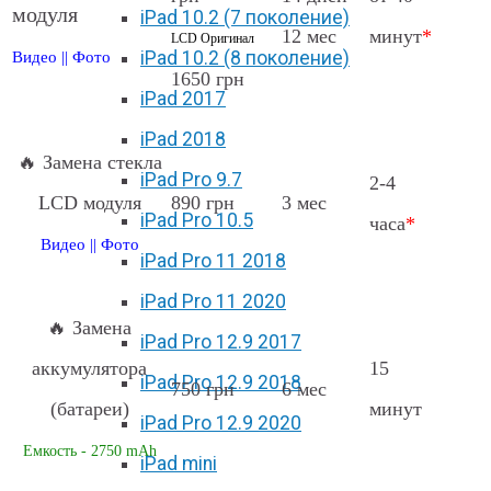
модуля
iPad 10.2 (7 поколение)
12 мес
минут
*
LCD Оригинал
iPad 10.2 (8 поколение)
Видео
||
Фото
1650 грн
iPad 2017
iPad 2018
🔥 Замена стекла
iPad Pro 9.7
2-4
LCD модуля
890 грн
3 мес
iPad Pro 10.5
часа
*
Видео
||
Фото
iPad Pro 11 2018
iPad Pro 11 2020
🔥 Замена
iPad Pro 12.9 2017
аккумулятора
15
iPad Pro 12.9 2018
750 грн
6 мес
(батареи)
минут
iPad Pro 12.9 2020
Емкость - 2750 mAh
iPad mini