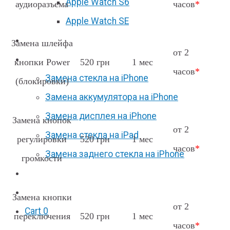
Apple Watch S6
аудиоразъема
часов
*
Apple Watch SE
Отзывы
Замена шлейфа
от 2
Акции
кнопки Power
520 грн
1 мес
часов
*
Замена стекла на iPhone
(блокировки)
Замена аккумулятора на iPhone
Замена дисплея на iPhone
Замена кнопок
от 2
Замена стекла на iPad
регулировки
520 грн
1 мес
часов
*
Замена заднего стекла на iPhone
громкости
Вакансии
F.A.Q
Замена кнопки
от 2
Cart
0
переключения
520 грн
1 мес
часов
*