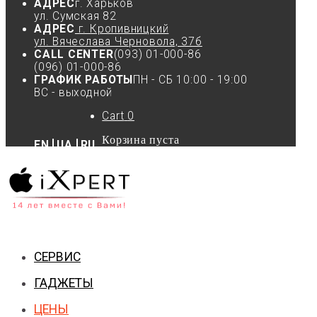
АДРЕС
г. Харьков
ул. Сумская 82
АДРЕС
г. Кропивницкий
ул. Вячеслава Черновола, 37б
CALL CENTER
(093) 01-000-86
(096) 01-000-86
ГРАФИК РАБОТЫ
ПН - СБ 10:00 - 19:00
ВС - выходной
Cart
0
Корзина пуста
EN
UA
RU
СЕРВИС
ГАДЖЕТЫ
ЦЕНЫ