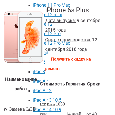
iPhone 11 Pro Max
iPhone 6s Plus
iPhone 12 mini
Дата выпуска:
9 сентября
iPhone 12
2015 года
iPhone 12 Pro
Снят с производства:
12
iPhone 12 Pro Max
сентября 2018 года
Ремонт iPad
Получить скидку на
iPad 2
ремонт
iPad 3/4
Наименование
iPad Air
Стоимость
Гарантия
Сроки
работ
iPad Air 2
iPad Air 3 10.5
1050
LCD Копия
🔥 Замена LCD
iPad Air 4 10.9
грн
14 дней
от 40