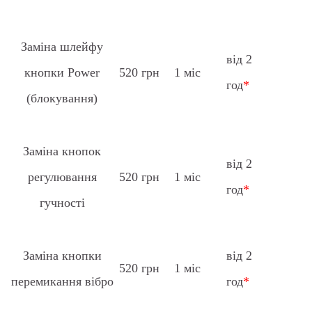
Заміна шлейфу
від 2
кнопки Power
520 грн
1 міс
год
*
(блокування)
Заміна кнопок
від 2
регулювання
520 грн
1 міс
год
*
гучності
Заміна кнопки
від 2
520 грн
1 міс
перемикання вібро
год
*