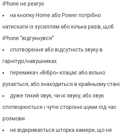
iPhone не реагує
на кнопку Home або Power потрібно
натискати із зусиллям або кілька разів, щоб
iPhone “відгукнувся”
спотворення або відсутність звуку в
гарнітурі/навушниках
перемикач «Вібро» клацає або вільно
рухається, або знаходиться в крайньому стані
дуже тихий звук, чи ні звуку, або звук
спотворюється і чутні сторонні шуми під час
розмови
не відкривається шторка камери, що не