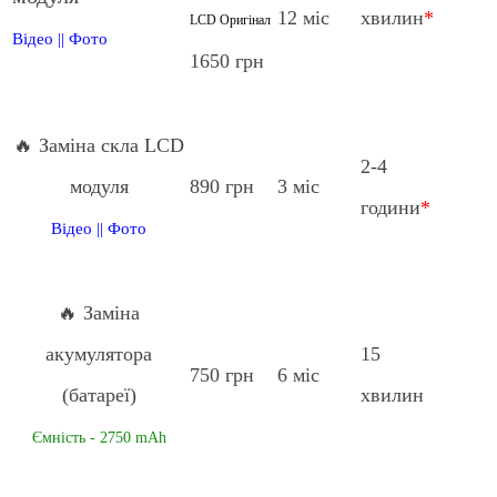
12 міс
хвилин
*
LCD Оригінал
Відео
||
Фото
1650 грн
🔥 Заміна скла LCD
2-4
модуля
890 грн
3 міс
години
*
Відео
||
Фото
🔥 Заміна
акумулятора
15
750 грн
6 міс
(батареї)
хвилин
Ємність - 2750 mAh