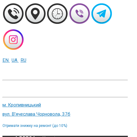
EN
UA
RU
+38 (093) 01-000-86
м. Харків, вул. Cумська 82
м. Кропивницький
вул. В'ячеслава Чорновола, 37б
Отримати знижку на ремонт (до 10%)