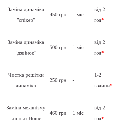
Заміна динаміка
від 2
450 грн
1 міс
"спікер"
год
*
Заміна динаміка
від 2
500 грн
1 міс
"дзвінок"
год
*
Чистка решітки
1-2
250 грн
-
динаміка
години
*
Заміна механізму
від 2
460 грн
1 міс
кнопки Home
год
*