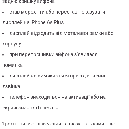
задню кришку айфона
став мерехтіти або перестав показувати
дисплей на iPhone 6s Plus
дисплей відходить від металевої рамки або
корпусу
при перепрошивки айфона з’явилася
помилка
дисплей не вимикається при здійсненні
дзвінка
телефон знаходиться на активації або на
екрані значок iTunes і ін
Трохи нижче наведений список з якими ще