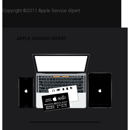
Copyright ©2011 Apple Service iXpert
APPLE SERVICE IXPERT