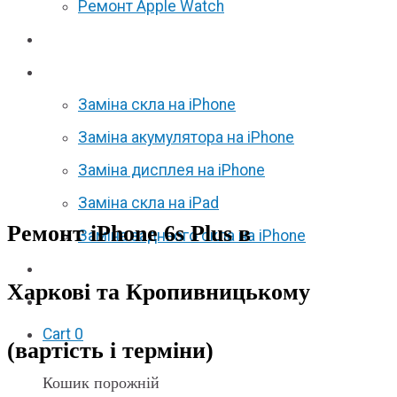
Ремонт Apple Watch
Відгуки
Акції
Заміна скла на iPhone
Заміна акумулятора на iPhone
Заміна дисплея на iPhone
Заміна скла на iPad
Ремонт iPhone 6s Plus в
Заміна заднього скла на iPhone
Партнерам
Харкові та Кропивницькому
F.A.Q
Cart
0
(вартість і терміни)
Кошик порожній