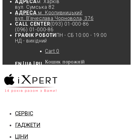
АДРЕСА
м. Харків
вул. Cумська 82
АДРЕСА
м. Кропивницький
вул. В'ячеслава Чорновола, 37б
CALL CENTER
(093) 01-000-86
(096) 01-000-86
ГРАФІК РОБОТИ
ПН - СБ 10:00 - 19:00
НД - вихідний
Cart
0
Кошик порожній
EN
UA
RU
СЕРВІС
ГАДЖЕТИ
ЦІНИ