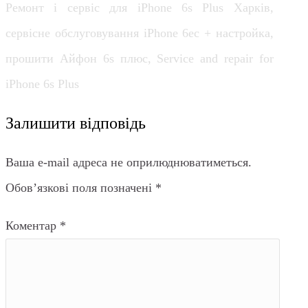
Ремонт і сервіс для iPhone 6s Plus Харків,
сервісне обслуговування iPhone 6ес + настройка,
прошити Айфон 6s плюс, Service and repair for
iPhone 6s Plus
Залишити відповідь
Ваша e-mail адреса не оприлюднюватиметься.
Обов’язкові поля позначені
*
Коментар
*