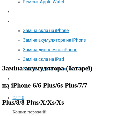
Ремонт Apple Watch
Відгуки
Акції
Заміна скла на iPhone
Заміна акумулятора на iPhone
Заміна дисплея на iPhone
Заміна скла на iPad
Заміна акумулятора (батареї)
Заміна заднього скла на iPhone
Партнерам
на iPhone 6/6 Plus/6s Plus/7/7
F.A.Q
Cart
0
Plus/8/8 Plus/X/Xs/Xs
Кошик порожній