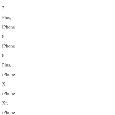
7
Plus,
iPhone
8,
iPhone
8
Plus,
iPhone
X,
iPhone
Xr,
iPhone