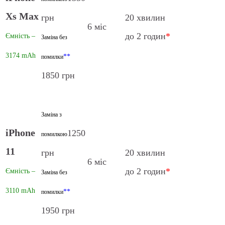
Xs Max
грн
20 хвилин
6 міс
до 2 годин
*
Ємність –
Заміна без
3174 mAh
**
помилки
1850 грн
Заміна з
iPhone
1250
помилкою
11
грн
20 хвилин
6 міс
до 2 годин
*
Ємність –
Заміна без
3110 mAh
**
помилки
1950 грн