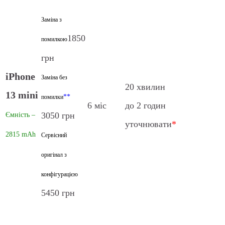
Заміна з
1850
помилкою
грн
iPhone
Заміна без
20 хвилин
13 mini
**
помилки
6 міс
до 2 годин
3050 грн
Ємність –
уточнювати
*
2815 mAh
Сервісний
оригінал з
конфігурацією
5450 грн