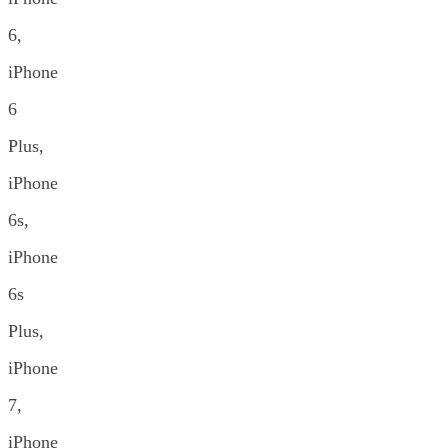
6,
iPhone
6
Plus,
iPhone
6s,
iPhone
6s
Plus,
iPhone
7,
iPhone