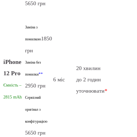
5650 грн
Заміна з
1850
помилкою
грн
iPhone
Заміна без
20 хвилин
12 Pro
**
помилки
6 міс
до 2 годин
2950 грн
Ємність –
уточнювати
*
2815 mAh
Сервісний
оригінал з
конфігурацією
5650 грн