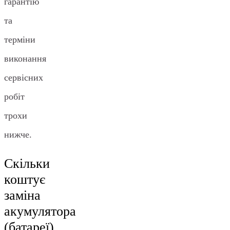
гарантію
та
терміни
виконання
сервісних
робіт
трохи
нижче.
Скільки
коштує
заміна
акумулятора
(батареї)