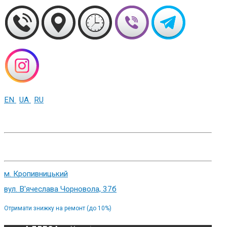
EN
UA
RU
+38 (093) 01-000-86
м. Харків, вул. Cумська 82
м. Кропивницький
вул. В'ячеслава Чорновола, 37б
Отримати знижку на ремонт (до 10%)