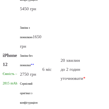
5450 грн
Заміна з
1650
помилкою
грн
iPhone
Заміна без
20 хвилин
12
**
помилки
6 міс
до 2 годин
2750 грн
Ємність –
уточнювати
*
2815 mAh
Сервісний
оригінал з
конфігурацією