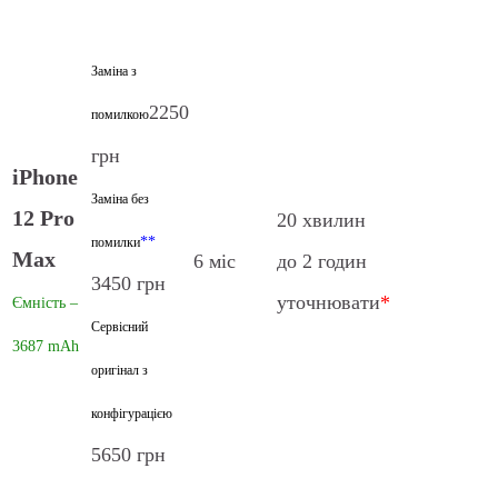
Заміна з
2250
помилкою
грн
iPhone
Заміна без
12 Pro
20 хвилин
**
помилки
Max
6 міс
до 2 годин
3450 грн
уточнювати
*
Ємність –
Сервісний
3687 mAh
оригінал з
конфігурацією
5650 грн