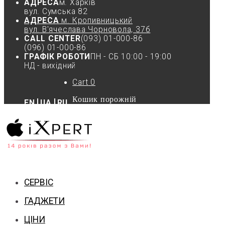
АДРЕСА
м. Харків
вул. Cумська 82
АДРЕСА
м. Кропивницький
вул. В'ячеслава Чорновола, 37б
CALL CENTER
(093) 01-000-86
(096) 01-000-86
ГРАФІК РОБОТИ
ПН - СБ 10:00 - 19:00
НД - вихідний
Cart
0
Кошик порожній
EN
UA
RU
СЕРВІС
ГАДЖЕТИ
ЦІНИ