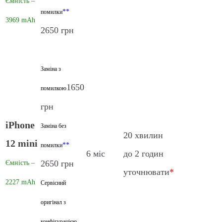
Ємність –
**
помилки
3969 mAh
2650 грн
Заміна з
1650
помилкою
грн
iPhone
Заміна без
20 хвилин
12 mini
**
помилки
6 міс
до 2 годин
2650 грн
Ємність –
уточнювати
*
2227 mAh
Сервісний
оригінал з
конфігурацією