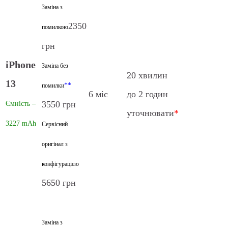
Заміна з
2350
помилкою
грн
iPhone
Заміна без
20 хвилин
13
**
помилки
6 міс
до 2 годин
3550 грн
Ємність –
уточнювати
*
3227 mAh
Сервісний
оригінал з
конфігурацією
5650 грн
Заміна з