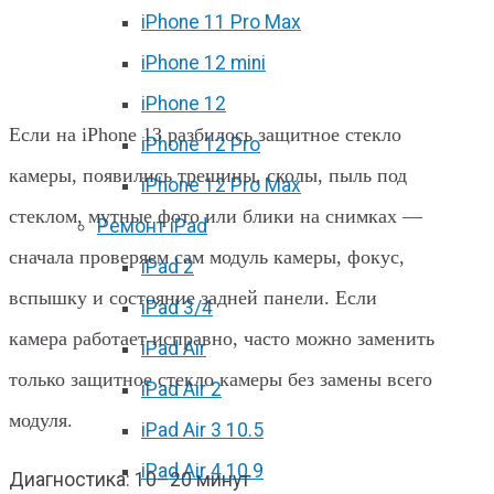
iPhone 11 Pro Max
Разбилось стекло камеры iPhone
iPhone 12 mini
13?
iPhone 12
Если на iPhone 13 разбилось защитное стекло
iPhone 12 Pro
камеры, появились трещины, сколы, пыль под
iPhone 12 Pro Max
стеклом, мутные фото или блики на снимках —
Ремонт iPad
сначала проверяем сам модуль камеры, фокус,
iPad 2
вспышку и состояние задней панели. Если
iPad 3/4
камера работает исправно, часто можно заменить
iPad Air
только защитное стекло камеры без замены всего
iPad Air 2
модуля.
iPad Air 3 10.5
iPad Air 4 10.9
Диагностика: 10–20 минут