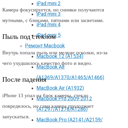
iPad mini 2
Камера фокусируется, но снимки получаются
iPad mini 3
мутными, с бликами, пятнами или засветами.
iPad mini 4
iPad mini 5
Пыль под стеклом
Ремонт Macbook
Внутрь попала пыль или мелкие осколки, из-за
Macbook 12 (А1534)
чего ухудшилось качество фото и видео.
MacBook Air
(A1369/A1370/A1465/A1466)
После падения
MacBook Air (A1932)
iPhone 13 упал на блок камеры, стекло
Macbook Pro 2009-2012
повредилось, но сама камера продолжает
(A1297/A1278/A1286)
запускаться.
MacBook Pro (А2141/А2159/