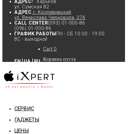
АДРЕС
г. Харьков
ул. Сумская 82
АДРЕС
г. Кропивницкий
ул. Вячеслава Черновола, 37б
CALL CENTER
(093) 01-000-86
(096) 01-000-86
ГРАФИК РАБОТЫ
ПН - СБ 10:00 - 19:00
ВС - выходной
Cart
0
Корзина пуста
EN
UA
RU
СЕРВИС
ГАДЖЕТЫ
ЦЕНЫ