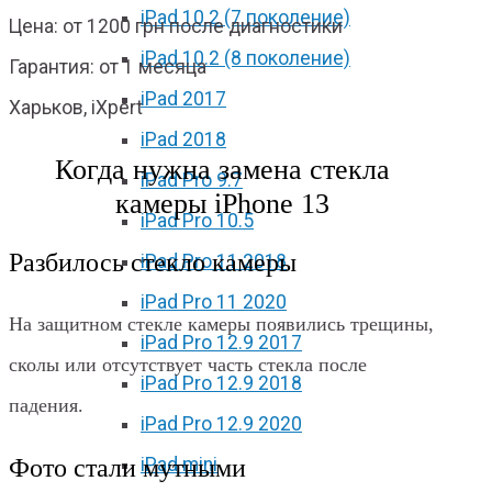
iPad 10.2 (7 поколение)
Цена: от 1200 грн после диагностики
iPad 10.2 (8 поколение)
Гарантия: от 1 месяца
iPad 2017
Харьков, iXpert
iPad 2018
Когда нужна замена стекла
iPad Pro 9.7
камеры iPhone 13
iPad Pro 10.5
Разбилось стекло камеры
iPad Pro 11 2018
iPad Pro 11 2020
На защитном стекле камеры появились трещины,
iPad Pro 12.9 2017
сколы или отсутствует часть стекла после
iPad Pro 12.9 2018
падения.
iPad Pro 12.9 2020
Фото стали мутными
iPad mini