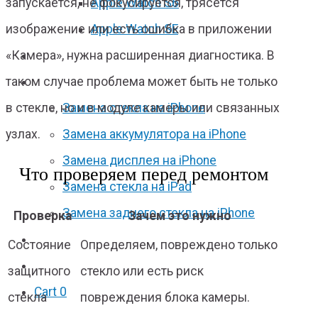
Apple Watch S6
запускается, не фокусируется, трясётся
Apple Watch SE
изображение или есть ошибка в приложении
«Камера», нужна расширенная диагностика. В
Отзывы
таком случае проблема может быть не только
Акции
Замена стекла на iPhone
в стекле, но и в модуле камеры или связанных
Замена аккумулятора на iPhone
узлах.
Замена дисплея на iPhone
Что проверяем перед ремонтом
Замена стекла на iPad
Замена заднего стекла на iPhone
Проверка
Зачем это нужно
Вакансии
Состояние
Определяем, повреждено только
F.A.Q
защитного
стекло или есть риск
Cart
0
стекла
повреждения блока камеры.