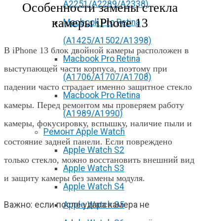
А2251/A2289/A2338)
Особенности замены стекла
камеры iPhone 13
Macbook Pro Retina
(А1425/A1502/A1398)
В iPhone 13 блок двойной камеры расположен в
Macbook Pro Retina
выступающей части корпуса, поэтому при
(А1706/A1707/A1708)
падении часто страдает именно защитное стекло
Macbook Pro Retina
камеры. Перед ремонтом мы проверяем работу
(А1989/A1990)
камеры, фокусировку, вспышку, наличие пыли и
Ремонт Apple Watch
состояние задней панели. Если повреждено
Apple Watch S2
только стекло, можно восстановить внешний вид
Apple Watch S3
и защиту камеры без замены модуля.
Apple Watch S4
Apple Watch S5
Важно: если после удара камера не