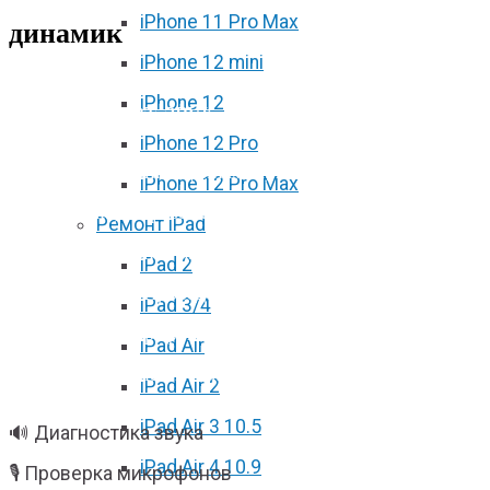
iPhone 11 Pro Max
динамик
iPhone 12 mini
iPhone 12
Не работает звук iPhone 13?
iPhone 12 Pro
Пропал звук, хрипит динамик, плохо слышно
iPhone 12 Pro Max
собеседника, не работает микрофон, вас не
Ремонт iPad
слышат при звонке или звук есть только на
iPad 2
громкой связи? Проведём диагностику
iPad 3/4
динамиков, микрофонов, сеток, нижнего шлейфа
iPad Air
и связанных цепей iPhone 13.
iPad Air 2
iPad Air 3 10.5
🔊 Диагностика звука
iPad Air 4 10.9
🎙 Проверка микрофонов