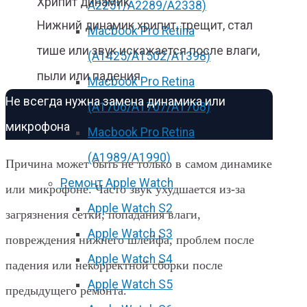
Хрипит динамик
А2251/A2289/A2338)
Нижний динамик хрипит, трещит, стал
Macbook Pro Retina
тише или звук искажается после влаги,
(А1425/A1502/A1398)
пыли или падения.
Macbook Pro Retina
Не всегда нужна замена динамика или
(А1706/A1707/A1708)
микрофона
Macbook Pro Retina
(А1989/A1990)
Причина может быть не только в самом динамике
Ремонт Apple Watch
или микрофоне. Часто звук ухудшается из-за
Apple Watch S2
загрязнения сетки, попадания влаги,
Apple Watch S3
повреждения нижнего шлейфа, проблем после
Apple Watch S4
падения или некорректной сборки после
Apple Watch S5
предыдущего ремонта.