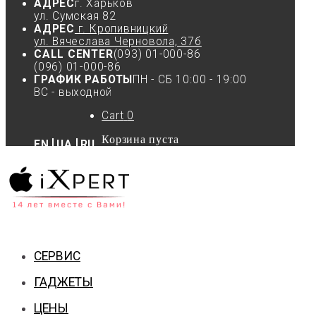
АДРЕС
г. Харьков
ул. Сумская 82
АДРЕС
г. Кропивницкий
ул. Вячеслава Черновола, 37б
CALL CENTER
(093) 01-000-86
(096) 01-000-86
ГРАФИК РАБОТЫ
ПН - СБ 10:00 - 19:00
ВС - выходной
Cart
0
Корзина пуста
EN
UA
RU
СЕРВИС
ГАДЖЕТЫ
ЦЕНЫ