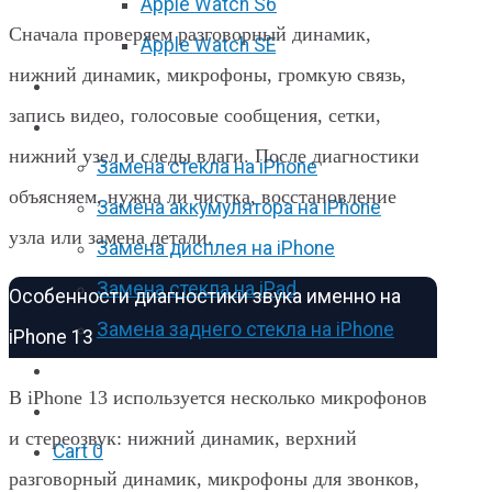
Apple Watch S6
Сначала проверяем разговорный динамик,
Apple Watch SE
нижний динамик, микрофоны, громкую связь,
Отзывы
запись видео, голосовые сообщения, сетки,
Акции
нижний узел и следы влаги. После диагностики
Замена стекла на iPhone
объясняем, нужна ли чистка, восстановление
Замена аккумулятора на iPhone
узла или замена детали.
Замена дисплея на iPhone
Замена стекла на iPad
Особенности диагностики звука именно на
Замена заднего стекла на iPhone
iPhone 13
Вакансии
В iPhone 13 используется несколько микрофонов
F.A.Q
и стереозвук: нижний динамик, верхний
Cart
0
разговорный динамик, микрофоны для звонков,