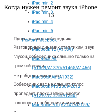
iPad mini 2
Когда нужен ремонт звука iPhone
iPad mini 3
13
iPad mini 4
iPad mini 5
Плохо слышно собеседника
Ремонт Macbook
Разговорный динамик стал тихим, звук
Macbook 12 (А1534)
глухой, собеседника слышно только на
MacBook Air
громкой связи.
(A1369/A1370/A1465/A1466)
Не работает микрофон
MacBook Air (A1932)
Собеседник вас не слышит, голос
Macbook Pro 2009-2012
пропадает, плохо записываются
(A1297/A1278/A1286)
голосовые сообщения или видео.
MacBook Pro (А2141/А2159/