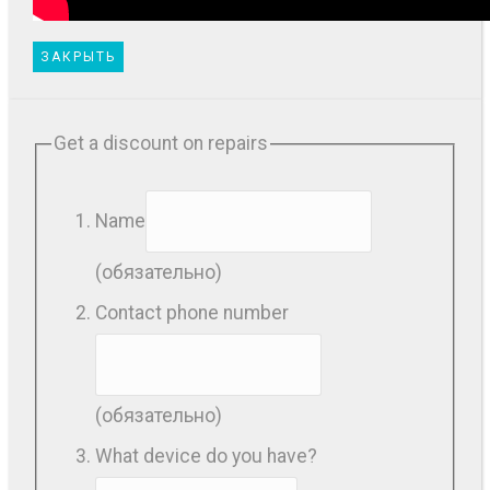
ЗАКРЫТЬ
Get a discount on repairs
Name
(обязательно)
Contact phone number
(обязательно)
What device do you have?