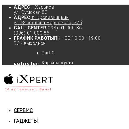
АДРЕС
г. Харьков
ул. Сумская 82
АДРЕС
г. Кропивницкий
ул. Вячеслава Черновола, 37б
CALL CENTER
(093) 01-000-86
(096) 01-000-86
ГРАФИК РАБОТЫ
ПН - СБ 10:00 - 19:00
ВС - выходной
Cart
0
Корзина пуста
EN
UA
RU
СЕРВИС
ГАДЖЕТЫ