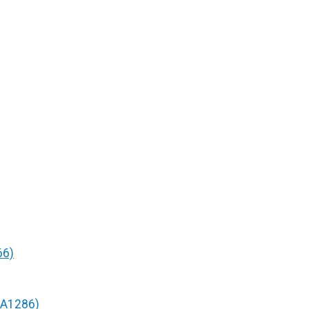
66)
/A1286)