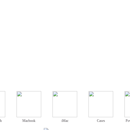
ch
Macbook
iMac
Cases
Po