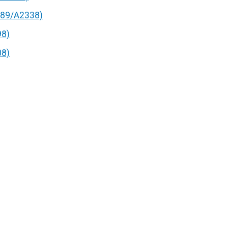
89/A2338)
98)
08)