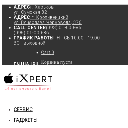
АДРЕС
г. Харьков
ул. Сумская 82
АДРЕС
г. Кропивницкий
ул. Вячеслава Черновола, 37б
CALL CENTER
(093) 01-000-86
(096) 01-000-86
ГРАФИК РАБОТЫ
ПН - СБ 10:00 - 19:00
ВС - выходной
Cart
0
Корзина пуста
EN
UA
RU
СЕРВИС
ГАДЖЕТЫ