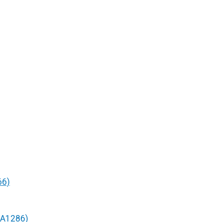
66)
/A1286)