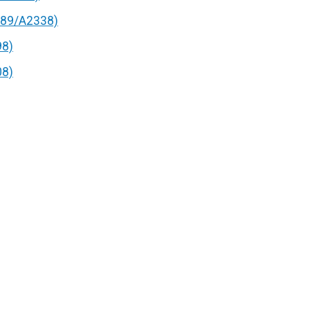
89/A2338)
98)
08)