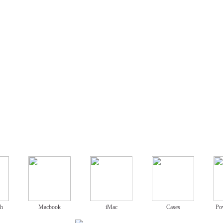
ch
Macbook
iMac
Cases
Po