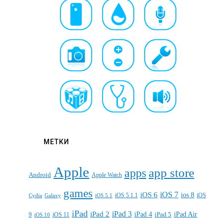
МЕТКИ
Apple
apps
app store
Android
Apple Watch
games
iOS 7
iOS 6
ios 8
iOS 5.1.1
iOS
Cydia
Galaxy
iOS 5.1
iPad
iPad 3
iPad 2
iPad 4
iPad 5
iPad Air
9
iOS 11
iOS 10