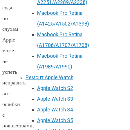
А2251/A2289/A2338)
судя
Macbook Pro Retina
по
(А1425/A1502/A1398)
слухам
Macbook Pro Retina
Apple
(А1706/A1707/A1708)
может
Macbook Pro Retina
не
(А1989/A1990)
успеть
Ремонт Apple Watch
исправить
Apple Watch S2
все
Apple Watch S3
ошибки
Apple Watch S4
с
Apple Watch S5
новшествами,