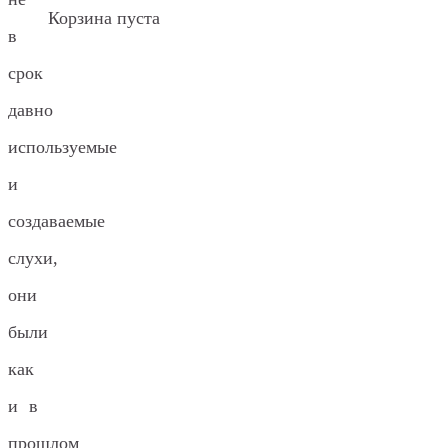
Корзина пуста
в
срок
давно
используемые
и
создаваемые
слухи,
они
были
как
и в
прошлом