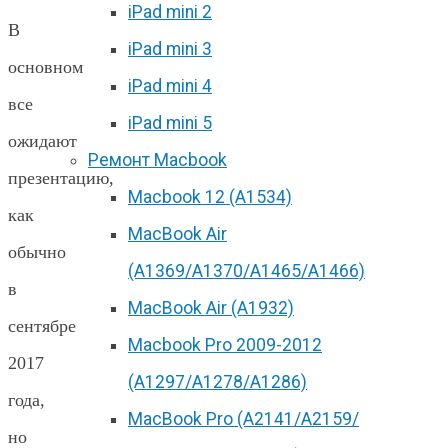
iPad mini 2
В
iPad mini 3
основном
iPad mini 4
все
iPad mini 5
ожидают
Ремонт Macbook
презентацию,
Macbook 12 (А1534)
как
MacBook Air
обычно
(A1369/A1370/A1465/A1466)
в
MacBook Air (A1932)
сентябре
Macbook Pro 2009-2012
2017
(A1297/A1278/A1286)
года,
MacBook Pro (А2141/А2159/
но