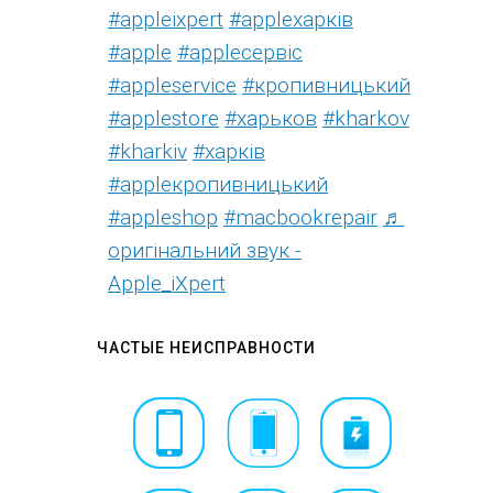
#appleixpert
#аррleхарків
#apple
#аррleсервіс
#appleservice
#кропивницький
#applestore
#харьков
#kharkov
#kharkiv
#харків
#appleкропивницький
#appleshop
#macbookrepair
♬
оригінальний звук -
Apple_iXpert
ЧАСТЫЕ НЕИСПРАВНОСТИ