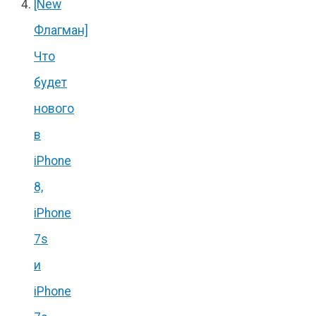
[New
Флагман]
Что
будет
нового
в
iPhone
8,
iPhone
7s
и
iPhone