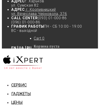
АДРЕС
г. Харьков
ул. Сумская 82
АДРЕС
г. Кропивницкий
ул. Вячеслава Черновола, 37б
CALL CENTER
(093) 01-000-86
(096) 01-000-86
ГРАФИК РАБОТЫ
ПН - СБ 10:00 - 19:00
ВС - выходной
Cart
0
Корзина пуста
EN
UA
RU
СЕРВИС
ГАДЖЕТЫ
ЦЕНЫ