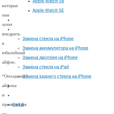
Apple Watch S6
которые
Apple Watch SE
они
Отзывы
хотят
Акции
внедрить
Замена стекла на iPhone
в
Замена аккумулятора на iPhone
юбилейный
Замена дисплея на iPhone
айфон.
Замена стекла на iPad
“Опоздание”
Замена заднего стекла на iPhone
айфона
Вакансии
и
F.A.Q
презентация
Cart
0
не