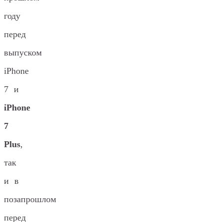
году
перед
выпуском
iPhone
7 и
iPhone
7
Plus
,
так
и в
позапрошлом
перед