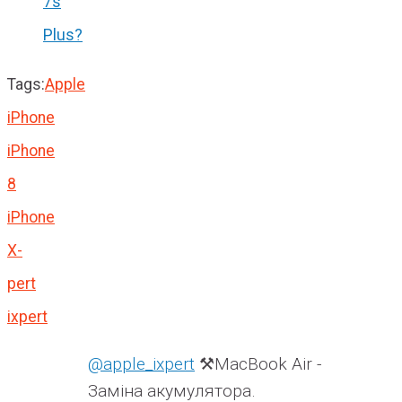
7s
Plus?
Tags:
Apple
iPhone
iPhone
8
iPhone
X-
pert
ixpert
@apple_ixpert
⚒️MacBook Air -
Заміна акумулятора.