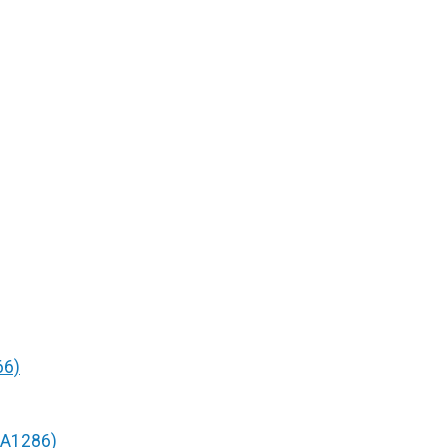
66)
/A1286)