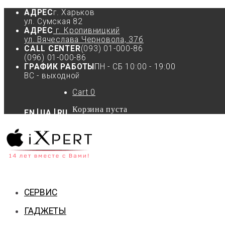
АДРЕС
г. Харьков
ул. Сумская 82
АДРЕС
г. Кропивницкий
ул. Вячеслава Черновола, 37б
CALL CENTER
(093) 01-000-86
(096) 01-000-86
ГРАФИК РАБОТЫ
ПН - СБ 10:00 - 19:00
ВС - выходной
Cart
0
Корзина пуста
EN
UA
RU
СЕРВИС
ГАДЖЕТЫ