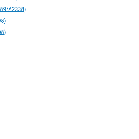
89/A2338)
98)
08)