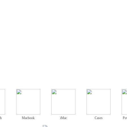
ch
Macbook
iMac
Cases
Po