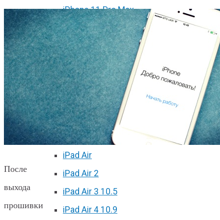
iPhone 11 Pro Max
iPhone 12 mini
iPhone 12
iPhone 12 Pro
iPhone 12 Pro Max
Ремонт iPad
iPad 2
iPad 3/4
iPad Air
После
iPad Air 2
выхода
iPad Air 3 10.5
прошивки
iPad Air 4 10.9