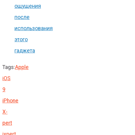
ощущения
после
использования
этого
гаджета
Tags:
Apple
iOS
9
iPhone
X-
pert
ixpert