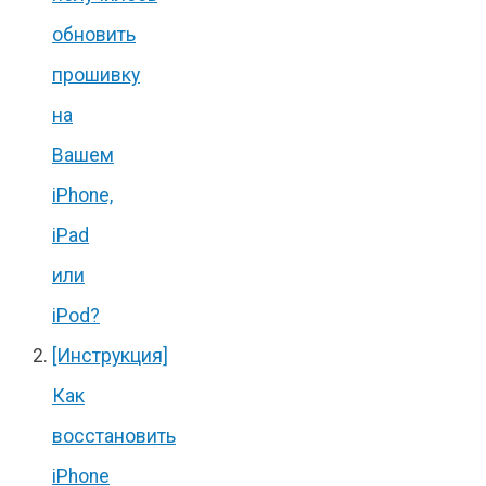
обновить
прошивку
на
Вашем
iPhone,
iPad
или
iPod?
[Инструкция]
Как
восстановить
iPhone