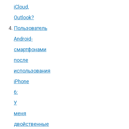
iCloud,
Outlook?
Пользователь
Android-
смартфонами
после
использования
iPhone
6:
У
меня
двойственные