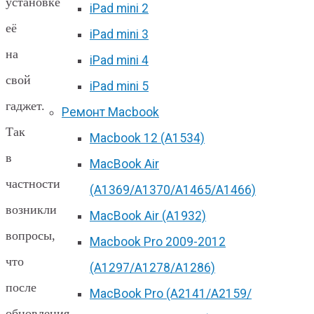
установке
iPad mini 2
её
iPad mini 3
на
iPad mini 4
свой
iPad mini 5
гаджет.
Ремонт Macbook
Так
Macbook 12 (А1534)
в
MacBook Air
частности
(A1369/A1370/A1465/A1466)
возникли
MacBook Air (A1932)
вопросы,
Macbook Pro 2009-2012
что
(A1297/A1278/A1286)
после
MacBook Pro (А2141/А2159/
обновления