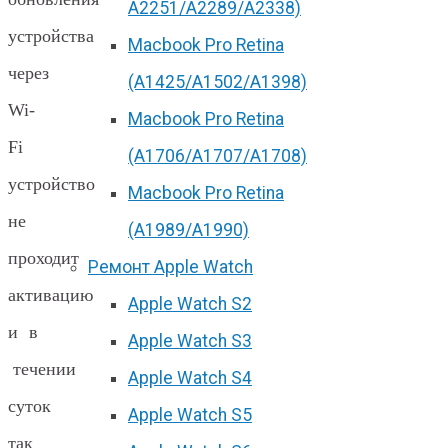
А2251/A2289/A2338)
устройства
Macbook Pro Retina
через
(А1425/A1502/A1398)
Wi-
Macbook Pro Retina
Fi
(А1706/A1707/A1708)
устройство
Macbook Pro Retina
не
(А1989/A1990)
проходит
Ремонт Apple Watch
активацию
Apple Watch S2
и в
Apple Watch S3
течении
Apple Watch S4
суток
Apple Watch S5
так