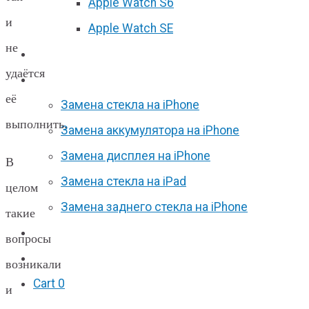
Apple Watch S6
и
Apple Watch SE
не
Отзывы
удаётся
Акции
её
Замена стекла на iPhone
выполнить.
Замена аккумулятора на iPhone
Замена дисплея на iPhone
В
Замена стекла на iPad
целом
Замена заднего стекла на iPhone
такие
Вакансии
вопросы
F.A.Q
возникали
Cart
0
и