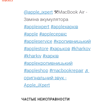
@apple_ixpert
⚒️MacBook Air -
Заміна акумулятора.
#appleixpert
#аррleхарків
#apple
#аррleсервіс
#appleservice
#кропивницький
#applestore
#харьков
#kharkov
#kharkiv
#харків
#appleкропивницький
#appleshop
#macbookrepair
♬
оригінальний звук -
Apple_iXpert
ЧАСТЫЕ НЕИСПРАВНОСТИ