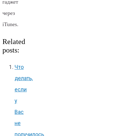
гаджет
через
iTunes.
Related
posts:
Что
делать,
если
у
Вас
не
получилось