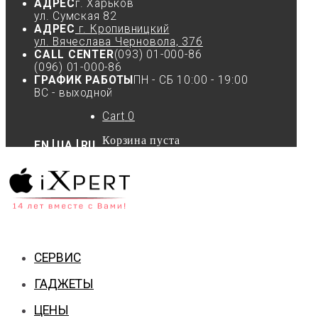
АДРЕС
г. Харьков
ул. Сумская 82
АДРЕС
г. Кропивницкий
ул. Вячеслава Черновола, 37б
CALL CENTER
(093) 01-000-86
(096) 01-000-86
ГРАФИК РАБОТЫ
ПН - СБ 10:00 - 19:00
ВС - выходной
Cart
0
Корзина пуста
EN
UA
RU
СЕРВИС
ГАДЖЕТЫ
ЦЕНЫ