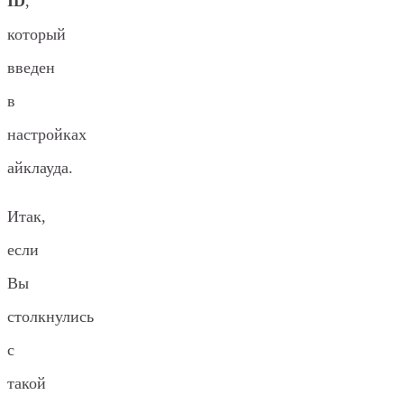
ID
,
который
введен
в
настройках
айклауда.
Итак,
если
Вы
столкнулись
с
такой