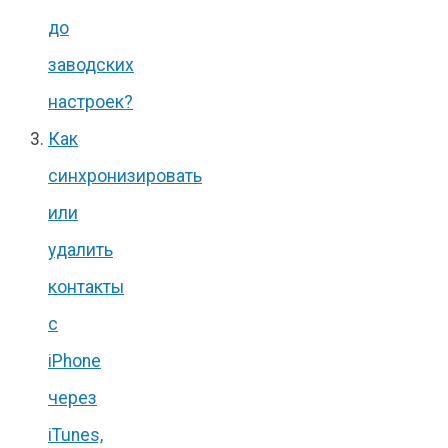
до
заводских
настроек?
Как
синхронизировать
или
удалить
контакты
с
iPhone
через
iTunes,