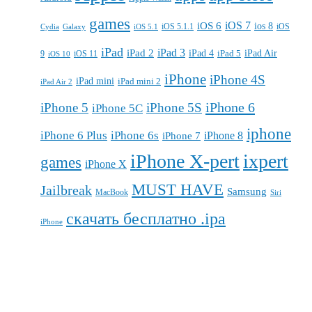
games
iOS 7
iOS 6
ios 8
iOS 5.1.1
iOS
Cydia
Galaxy
iOS 5.1
iPad
iPad 3
iPad 2
iPad 4
iPad 5
iPad Air
9
iOS 11
iOS 10
iPhone
iPhone 4S
iPad mini
iPad mini 2
iPad Air 2
iPhone 6
iPhone 5
iPhone 5S
iPhone 5C
iphone
iPhone 6 Plus
iPhone 6s
iPhone 7
iPhone 8
iPhone X-pert
ixpert
games
iPhone X
MUST HAVE
Jailbreak
Samsung
MacBook
Siri
скачать бесплатно .ipa
iPhone