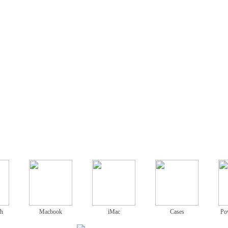
ch
Macbook
iMac
Cases
Po