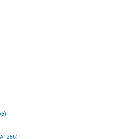
66)
/A1286)