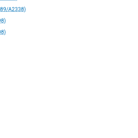
89/A2338)
98)
08)