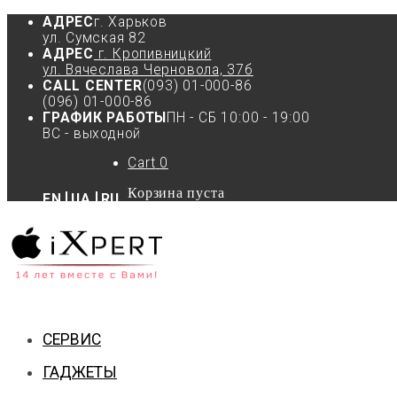
АДРЕС
г. Харьков
ул. Сумская 82
АДРЕС
г. Кропивницкий
ул. Вячеслава Черновола, 37б
CALL CENTER
(093) 01-000-86
(096) 01-000-86
ГРАФИК РАБОТЫ
ПН - СБ 10:00 - 19:00
ВС - выходной
Cart
0
Корзина пуста
EN
UA
RU
СЕРВИС
ГАДЖЕТЫ