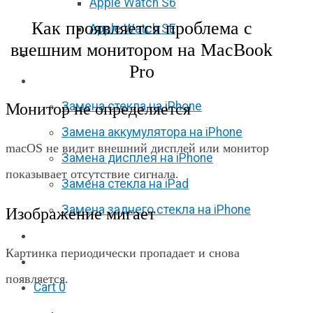
Apple Watch S6
Как проявляется проблема с
Apple Watch SE
внешним монитором на MacBook
Отзывы
Pro
Акции
Замена стекла на iPhone
Монитор не определяется
Замена аккумулятора на iPhone
macOS не видит внешний дисплей или монитор
Замена дисплея на iPhone
показывает отсутствие сигнала.
Замена стекла на iPad
Замена заднего стекла на iPhone
Изображение мигает
Вакансии
Картинка периодически пропадает и снова
F.A.Q
появляется.
Cart
0