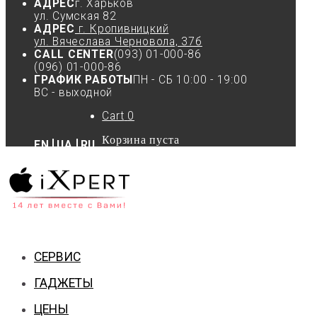
АДРЕС
г. Харьков
ул. Сумская 82
АДРЕС
г. Кропивницкий
ул. Вячеслава Черновола, 37б
CALL CENTER
(093) 01-000-86
(096) 01-000-86
ГРАФИК РАБОТЫ
ПН - СБ 10:00 - 19:00
ВС - выходной
Cart
0
Корзина пуста
EN
UA
RU
СЕРВИС
ГАДЖЕТЫ
ЦЕНЫ