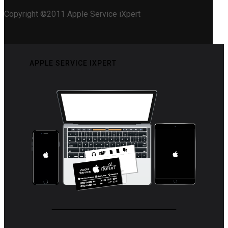
Copyright ©2011 Apple Service iXpert
APPLE SERVICE IXPERT