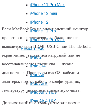
iPhone 11 Pro Max
MacBook Pro не видит внешний
iPhone 12 mini
монитор в Харькове
iPhone 12
Если MacBook Pro не видит внешний монитор,
iPhone 12 Pro
проектор или телевизор, изображение не
iPhone 12 Pro Max
выводится через HDMI, USB‑C или Thunderbolt,
Ремонт iPad
экран мигает, гаснет под нагрузкой или не
iPad 2
восстанавливается после сна — нужна
iPad 3/4
диагностика. Проверяем macOS, кабели и
iPad Air
адаптеры, порты, рабочую конфигурацию,
iPad Air 2
температуру, питание и аппаратную часть.
iPad Air 3 10.5
iPad Air 4 10.9
Диагностика: от 30 минут
Ремонт: после