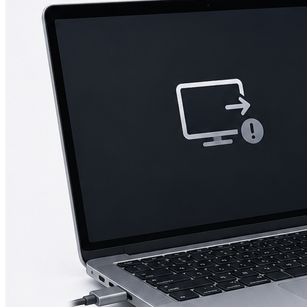
iPad mini 2
iPad mini 3
iPad mini 4
iPad mini 5
Ремонт Macbook
Macbook 12 (А1534)
MacBook Air
(A1369/A1370/A1465/A1466)
MacBook Air (A1932)
Macbook Pro 2009-2012
(A1297/A1278/A1286)
MacBook Pro (А2141/А2159/