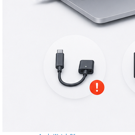
А2251/A2289/A2338)
Macbook Pro Retina
(А1425/A1502/A1398)
Macbook Pro Retina
(А1706/A1707/A1708)
Macbook Pro Retina
(А1989/A1990)
Ремонт Apple Watch
Apple Watch S2
Apple Watch S3
Apple Watch S4
Apple Watch S5