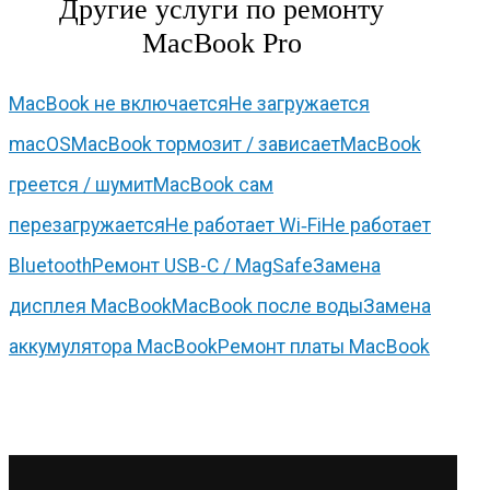
Другие услуги по ремонту
MacBook Pro
MacBook не включается
Не загружается
macOS
MacBook тормозит / зависает
MacBook
греется / шумит
MacBook сам
перезагружается
Не работает Wi‑Fi
Не работает
Bluetooth
Ремонт USB-C / MagSafe
Замена
дисплея MacBook
MacBook после воды
Замена
аккумулятора MacBook
Ремонт платы MacBook