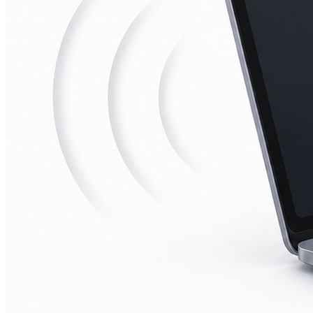
iPad mini 2
iPad mini 3
iPad mini 4
iPad mini 5
Ремонт Macbook
Macbook 12 (А1534)
MacBook Air
(A1369/A1370/A1465/A1466)
MacBook Air (A1932)
Macbook Pro 2009-2012
(A1297/A1278/A1286)
MacBook Pro (А2141/А2159/