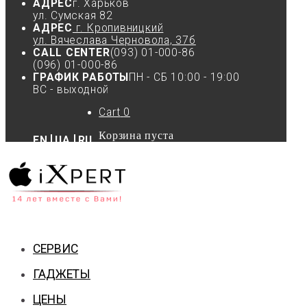
АДРЕС
г. Харьков
ул. Сумская 82
АДРЕС
г. Кропивницкий
ул. Вячеслава Черновола, 37б
CALL CENTER
(093) 01-000-86
(096) 01-000-86
ГРАФИК РАБОТЫ
ПН - СБ 10:00 - 19:00
ВС - выходной
Cart
0
Корзина пуста
EN
UA
RU
СЕРВИС
ГАДЖЕТЫ
ЦЕНЫ