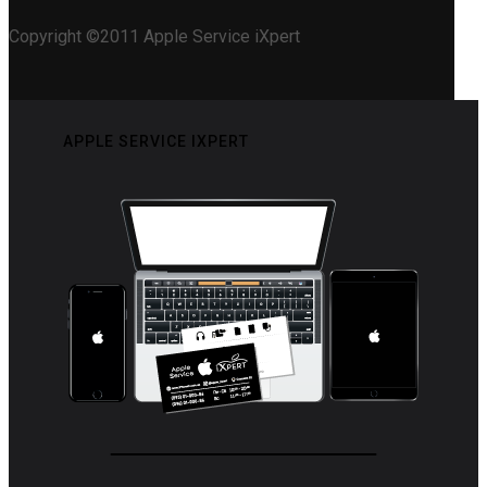
Copyright ©2011 Apple Service iXpert
APPLE SERVICE IXPERT