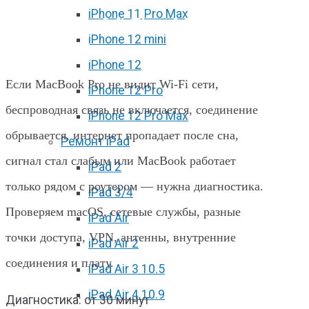
iPhone 11 Pro Max
Не работает Wi‑Fi на MacBook Pro
iPhone 12 mini
в Харькове
iPhone 12
Если MacBook Pro не видит Wi‑Fi сети,
iPhone 12 Pro
беспроводная связь не включается, соединение
iPhone 12 Pro Max
обрывается, интернет пропадает после сна,
Ремонт iPad
сигнал стал слабым или MacBook работает
iPad 2
только рядом с роутером — нужна диагностика.
iPad 3/4
Проверяем macOS, сетевые службы, разные
iPad Air
точки доступа, VPN, антенны, внутренние
iPad Air 2
соединения и плату.
iPad Air 3 10.5
iPad Air 4 10.9
Диагностика: от 30 минут