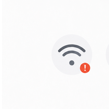
А2251/A2289/A2338)
Macbook Pro Retina
(А1425/A1502/A1398)
Macbook Pro Retina
(А1706/A1707/A1708)
Macbook Pro Retina
(А1989/A1990)
Ремонт Apple Watch
Apple Watch S2
Apple Watch S3
Apple Watch S4
Apple Watch S5