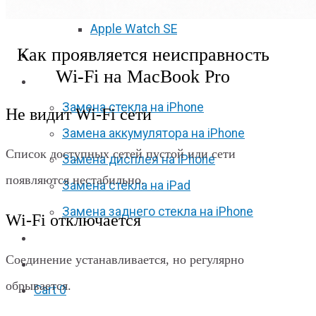
Apple Watch S6
Apple Watch SE
Как проявляется неисправность
Отзывы
Wi‑Fi на MacBook Pro
Акции
Замена стекла на iPhone
Не видит Wi‑Fi сети
Замена аккумулятора на iPhone
Список доступных сетей пустой или сети
Замена дисплея на iPhone
появляются нестабильно.
Замена стекла на iPad
Замена заднего стекла на iPhone
Wi‑Fi отключается
Вакансии
Соединение устанавливается, но регулярно
F.A.Q
обрывается.
Cart
0