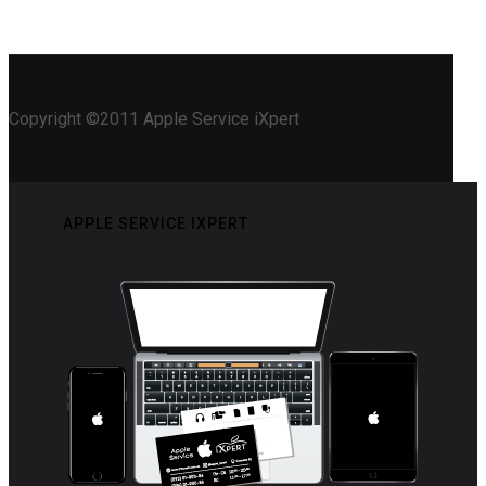
Copyright ©2011 Apple Service iXpert
APPLE SERVICE IXPERT