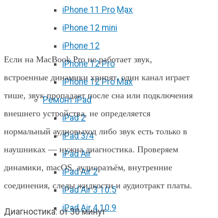
iPhone 11 Pro Max
Не работает звук на MacBook Pro
iPhone 12 mini
в Харькове
iPhone 12
Если на MacBook Pro не работает звук,
iPhone 12 Pro
встроенные динамики хрипят, один канал играет
iPhone 12 Pro Max
тише, звук пропадает после сна или подключения
Ремонт iPad
внешнего устройства, не определяется
iPad 2
нормальный аудиовыход либо звук есть только в
iPad 3/4
наушниках — нужна диагностика. Проверяем
iPad Air
динамики, macOS, аудиоразъём, внутренние
iPad Air 2
соединения, следы жидкости и аудиотракт платы.
iPad Air 3 10.5
iPad Air 4 10.9
Диагностика: от 30 минут