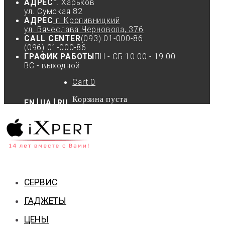
АДРЕС
г. Харьков
ул. Сумская 82
АДРЕС
г. Кропивницкий
ул. Вячеслава Черновола, 37б
CALL CENTER
(093) 01-000-86
(096) 01-000-86
ГРАФИК РАБОТЫ
ПН - СБ 10:00 - 19:00
ВС - выходной
Cart
0
Корзина пуста
EN
UA
RU
СЕРВИС
ГАДЖЕТЫ
ЦЕНЫ