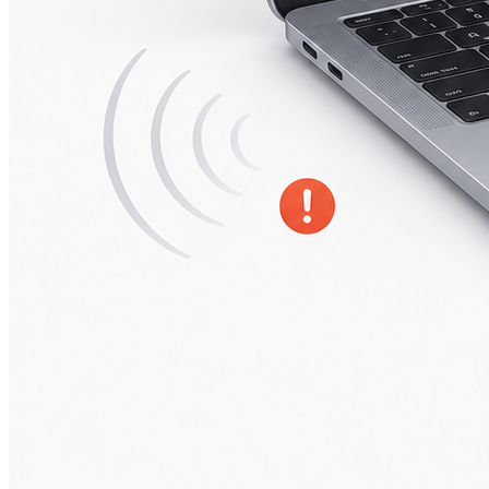
А2251/A2289/A2338)
Macbook Pro Retina
(А1425/A1502/A1398)
Macbook Pro Retina
(А1706/A1707/A1708)
Macbook Pro Retina
(А1989/A1990)
Ремонт Apple Watch
Apple Watch S2
Apple Watch S3
Apple Watch S4
Apple Watch S5