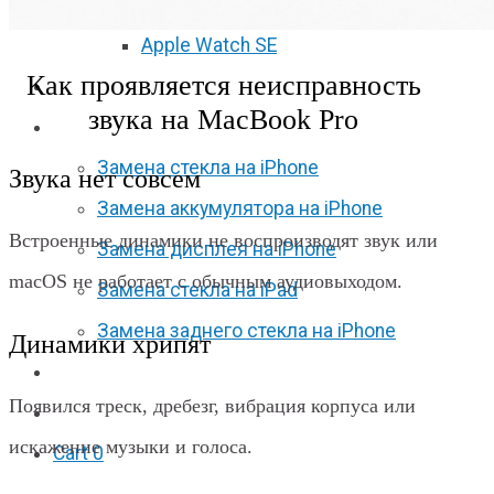
Apple Watch S6
Apple Watch SE
Как проявляется неисправность
Отзывы
звука на MacBook Pro
Акции
Замена стекла на iPhone
Звука нет совсем
Замена аккумулятора на iPhone
Встроенные динамики не воспроизводят звук или
Замена дисплея на iPhone
macOS не работает с обычным аудиовыходом.
Замена стекла на iPad
Замена заднего стекла на iPhone
Динамики хрипят
Вакансии
Появился треск, дребезг, вибрация корпуса или
F.A.Q
искажение музыки и голоса.
Cart
0