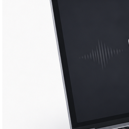
iPad mini 2
iPad mini 3
iPad mini 4
iPad mini 5
Ремонт Macbook
Macbook 12 (А1534)
MacBook Air
(A1369/A1370/A1465/A1466)
MacBook Air (A1932)
Macbook Pro 2009-2012
(A1297/A1278/A1286)
MacBook Pro (А2141/А2159/