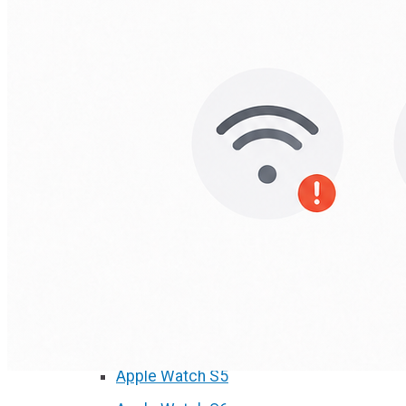
А2251/A2289/A2338)
Macbook Pro Retina
(А1425/A1502/A1398)
Macbook Pro Retina
(А1706/A1707/A1708)
Macbook Pro Retina
(А1989/A1990)
Ремонт Apple Watch
Apple Watch S2
Apple Watch S3
Apple Watch S4
Apple Watch S5