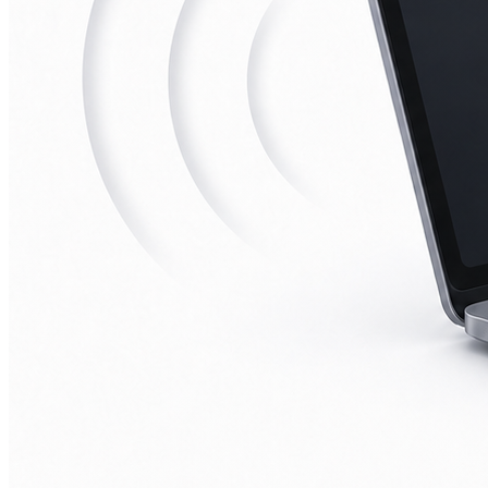
iPad mini 2
iPad mini 3
iPad mini 4
iPad mini 5
Ремонт Macbook
Macbook 12 (А1534)
MacBook Air
(A1369/A1370/A1465/A1466)
MacBook Air (A1932)
Macbook Pro 2009-2012
(A1297/A1278/A1286)
MacBook Pro (А2141/А2159/