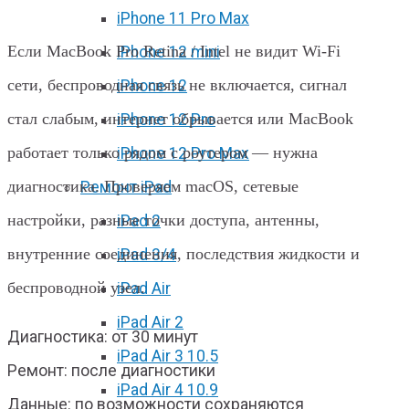
Retina / Intel в Харькове
iPhone 11 Pro Max
Если MacBook Pro Retina / Intel не видит Wi‑Fi
iPhone 12 mini
сети, беспроводная связь не включается, сигнал
iPhone 12
стал слабым, интернет обрывается или MacBook
iPhone 12 Pro
работает только рядом с роутером — нужна
iPhone 12 Pro Max
диагностика. Проверяем macOS, сетевые
Ремонт iPad
настройки, разные точки доступа, антенны,
iPad 2
внутренние соединения, последствия жидкости и
iPad 3/4
беспроводной узел.
iPad Air
iPad Air 2
Диагностика: от 30 минут
iPad Air 3 10.5
Ремонт: после диагностики
iPad Air 4 10.9
Данные: по возможности сохраняются