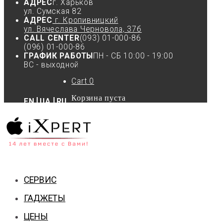
АДРЕС
г. Харьков
ул. Сумская 82
АДРЕС
г. Кропивницкий
ул. Вячеслава Черновола, 37б
CALL CENTER
(093) 01-000-86
(096) 01-000-86
ГРАФИК РАБОТЫ
ПН - СБ 10:00 - 19:00
ВС - выходной
Cart
0
Корзина пуста
EN
UA
RU
СЕРВИС
ГАДЖЕТЫ
ЦЕНЫ