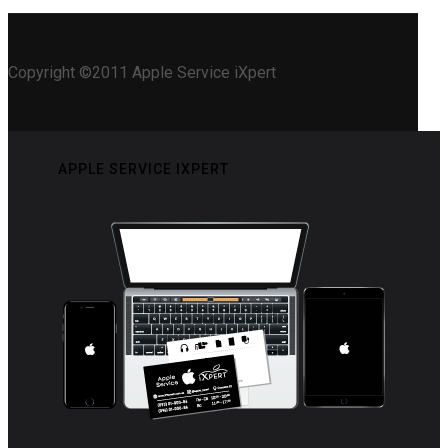
Copyright ©2011 Apple Service iXpert
APPLE SERVICE IXPERT