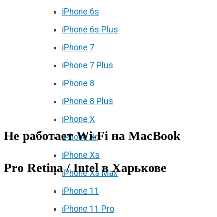
iPhone 6s
iPhone 6s Plus
iPhone 7
iPhone 7 Plus
iPhone 8
iPhone 8 Plus
iPhone X
Не работает Wi‑Fi на MacBook
iPhone Xr
iPhone Xs
Pro Retina / Intel в Харькове
iPhone Xs Max
iPhone 11
Не работает Wi‑Fi на MacBook Pro
iPhone 11 Pro