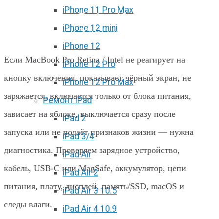
iPhone 11 Pro Max
MacBook Pro Retina / Intel не
iPhone 12 mini
включается в Харькове
iPhone 12
Если MacBook Pro Retina / Intel не реагирует на
iPhone 12 Pro
кнопку включения, показывает чёрный экран, не
iPhone 12 Pro Max
заряжается, включается только от блока питания,
Ремонт iPad
зависает на яблоке, выключается сразу после
iPad 2
запуска или не подаёт признаков жизни — нужна
iPad 3/4
диагностика. Проверяем зарядное устройство,
iPad Air
кабель, USB-C или MagSafe, аккумулятор, цепи
iPad Air 2
питания, плату, дисплей, память/SSD, macOS и
iPad Air 3 10.5
следы влаги.
iPad Air 4 10.9