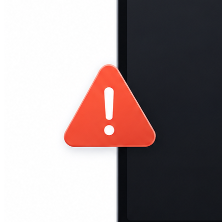
iPad mini 2
iPad mini 3
iPad mini 4
iPad mini 5
Ремонт Macbook
Macbook 12 (А1534)
MacBook Air
(A1369/A1370/A1465/A1466)
MacBook Air (A1932)
Macbook Pro 2009-2012
(A1297/A1278/A1286)
MacBook Pro (А2141/А2159/