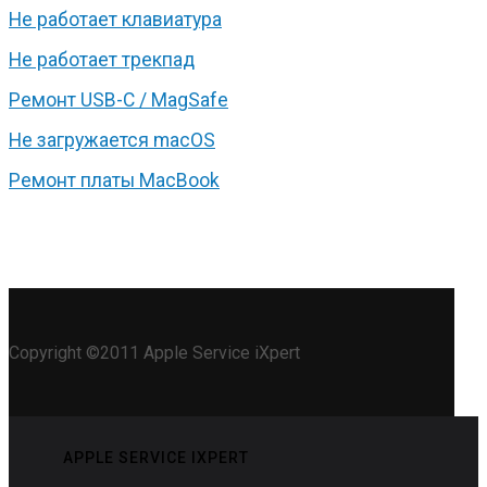
Не работает клавиатура
Не работает трекпад
Ремонт USB-C / MagSafe
Не загружается macOS
Ремонт платы MacBook
Copyright ©2011 Apple Service iXpert
APPLE SERVICE IXPERT