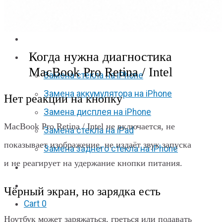
Apple Watch S6
Apple Watch SE
Отзывы
Когда нужна диагностика
Акции
MacBook Pro Retina / Intel
Замена стекла на iPhone
Замена аккумулятора на iPhone
Нет реакции на кнопку
Замена дисплея на iPhone
MacBook Pro Retina / Intel не включается, не
Замена стекла на iPad
показывает изображение, не издаёт звук запуска
Замена заднего стекла на iPhone
и не реагирует на удержание кнопки питания.
Вакансии
F.A.Q
Чёрный экран, но зарядка есть
Cart
0
Ноутбук может заряжаться, греться или подавать