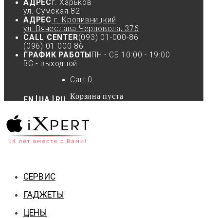
АДРЕС
г. Харьков
ул. Сумская 82
АДРЕС
г. Кропивницкий
ул. Вячеслава Черновола, 37б
CALL CENTER
(093) 01-000-86
(096) 01-000-86
ГРАФИК РАБОТЫ
ПН - СБ 10:00 - 19:00
ВС - выходной
Cart
0
Корзина пуста
EN
UA
RU
СЕРВИС
ГАДЖЕТЫ
ЦЕНЫ