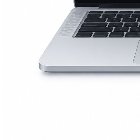
А2251/A2289/A2338)
Macbook Pro Retina
(А1425/A1502/A1398)
Macbook Pro Retina
(А1706/A1707/A1708)
Macbook Pro Retina
(А1989/A1990)
Ремонт Apple Watch
Apple Watch S2
Apple Watch S3
Apple Watch S4
Apple Watch S5