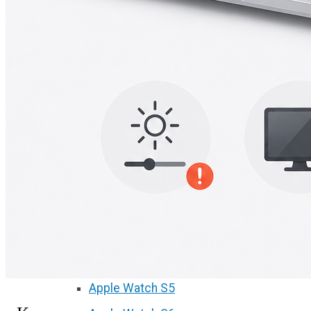
А2251/A2289/A2338)
Macbook Pro Retina
(А1425/A1502/A1398)
Macbook Pro Retina
(А1706/A1707/A1708)
Macbook Pro Retina
(А1989/A1990)
Ремонт Apple Watch
Apple Watch S2
Apple Watch S3
Apple Watch S4
Apple Watch S5