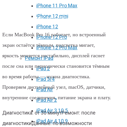
iPhone 11 Pro Max
Не работает подсветка экрана на
iPhone 12 mini
MacBook Pro 16 в Харькове
iPhone 12
Если MacBook Pro 16 работает, но встроенный
iPhone 12 Pro
экран остаётся тёмным, подсветка мигает,
iPhone 12 Pro Max
яркость меняется нестабильно, дисплей гаснет
Ремонт iPad
после сна или периодически становится тёмным
iPad 2
во время работы — нужна диагностика.
iPad 3/4
Проверяем дисплейный узел, macOS, датчики,
iPad Air
внутренние соединения, питание экрана и плату.
iPad Air 2
iPad Air 3 10.5
Диагностика: от 30 минут
Ремонт: после
iPad Air 4 10.9
диагностики
Данные: по возможности