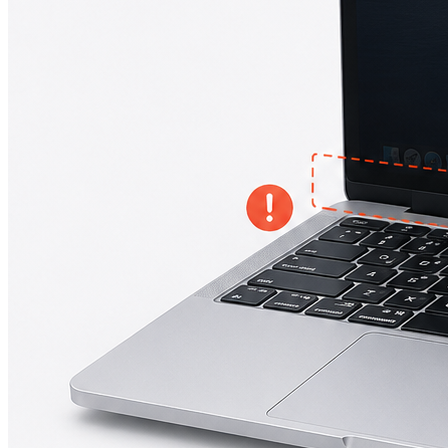
iPad mini 2
iPad mini 3
iPad mini 4
iPad mini 5
Ремонт Macbook
Macbook 12 (А1534)
MacBook Air
(A1369/A1370/A1465/A1466)
MacBook Air (A1932)
Macbook Pro 2009-2012
(A1297/A1278/A1286)
MacBook Pro (А2141/А2159/