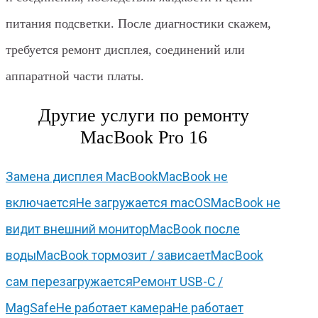
питания подсветки. После диагностики скажем,
требуется ремонт дисплея, соединений или
аппаратной части платы.
Другие услуги по ремонту
MacBook Pro 16
Замена дисплея MacBook
MacBook не
включается
Не загружается macOS
MacBook не
видит внешний монитор
MacBook после
воды
MacBook тормозит / зависает
MacBook
сам перезагружается
Ремонт USB-C /
MagSafe
Не работает камера
Не работает