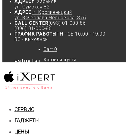
АДРЕС
г. Харьков
ул. Сумская 82
АДРЕС
г. Кропивницкий
ул. Вячеслава Черновола, 37б
CALL CENTER
(093) 01-000-86
(096) 01-000-86
ГРАФИК РАБОТЫ
ПН - СБ 10:00 - 19:00
ВС - выходной
Cart
0
Корзина пуста
EN
UA
RU
СЕРВИС
ГАДЖЕТЫ
ЦЕНЫ