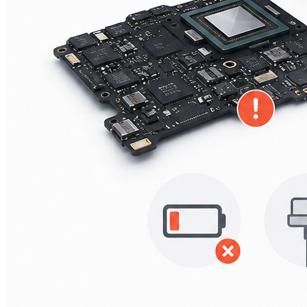
А2251/A2289/A2338)
Macbook Pro Retina
(А1425/A1502/A1398)
Macbook Pro Retina
(А1706/A1707/A1708)
Macbook Pro Retina
(А1989/A1990)
Ремонт Apple Watch
Apple Watch S2
Apple Watch S3
Apple Watch S4
Apple Watch S5