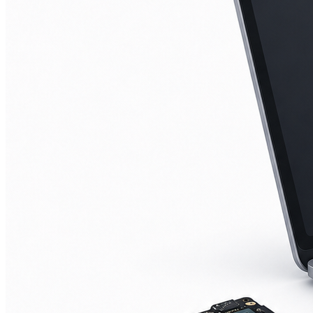
iPad mini 2
iPad mini 3
iPad mini 4
iPad mini 5
Ремонт Macbook
Macbook 12 (А1534)
MacBook Air
(A1369/A1370/A1465/A1466)
MacBook Air (A1932)
Macbook Pro 2009-2012
(A1297/A1278/A1286)
MacBook Pro (А2141/А2159/