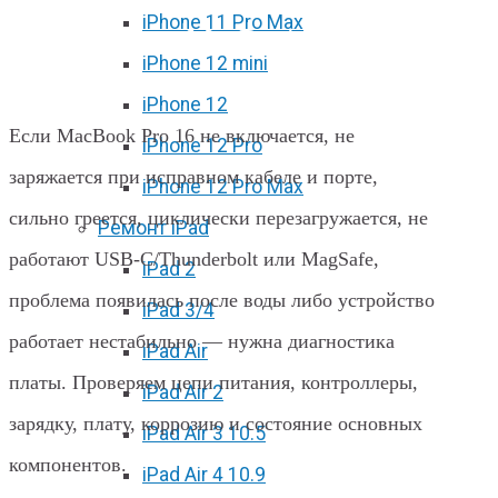
iPhone 11 Pro Max
Ремонт платы MacBook Pro 16 в
iPhone 12 mini
Харькове
iPhone 12
Если MacBook Pro 16 не включается, не
iPhone 12 Pro
заряжается при исправном кабеле и порте,
iPhone 12 Pro Max
сильно греется, циклически перезагружается, не
Ремонт iPad
работают USB-C/Thunderbolt или MagSafe,
iPad 2
проблема появилась после воды либо устройство
iPad 3/4
работает нестабильно — нужна диагностика
iPad Air
платы. Проверяем цепи питания, контроллеры,
iPad Air 2
зарядку, плату, коррозию и состояние основных
iPad Air 3 10.5
компонентов.
iPad Air 4 10.9