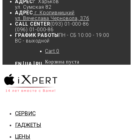
АДРЕС
г. Харьков
ул. Сумская 82
АДРЕС
г. Кропивницкий
ул. Вячеслава Черновола, 37б
CALL CENTER
(093) 01-000-86
(096) 01-000-86
ГРАФИК РАБОТЫ
ПН - СБ 10:00 - 19:00
ВС - выходной
Cart
0
Корзина пуста
EN
UA
RU
СЕРВИС
ГАДЖЕТЫ
ЦЕНЫ