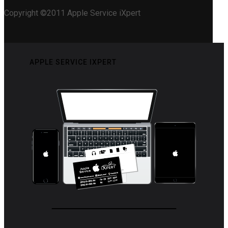
Copyright ©2011 Apple Service iXpert
APPLE SERVICE IXPERT