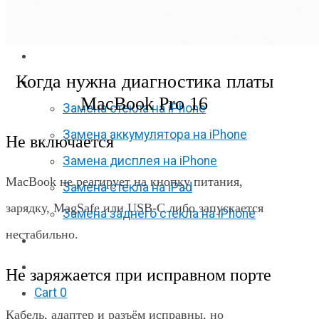
Apple Watch S6
Apple Watch SE
Отзывы
Когда нужна диагностика платы
Акции
MacBook Pro 16
Замена стекла на iPhone
Замена аккумулятора на iPhone
Не включается
Замена дисплея на iPhone
MacBook не реагирует на кнопку питания,
Замена стекла на iPad
зарядку, MagSafe или USB-C либо запускается
Замена заднего стекла на iPhone
нестабильно.
Вакансии
F.A.Q
Не заряжается при исправном порте
Cart
0
Кабель, адаптер и разъём исправны, но