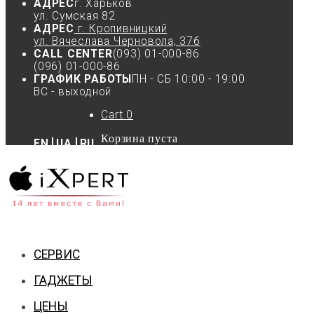
АДРЕС
г. Харьков
ул. Сумская 82
АДРЕС
г. Кропивницкий
ул. Вячеслава Черновола, 37б
CALL CENTER
(093) 01-000-86
(096) 01-000-86
ГРАФИК РАБОТЫ
ПН - СБ 10:00 - 19:00
ВС - выходной
Cart
0
Корзина пуста
EN
UA
RU
СЕРВИС
ГАДЖЕТЫ
ЦЕНЫ