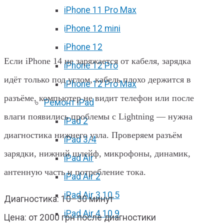
iPhone 11 Pro Max
Замена разъёма зарядки iPhone 14
iPhone 12 mini
в Харькове
iPhone 12
Если iPhone 14 не заряжается от кабеля, зарядка
iPhone 12 Pro
идёт только под углом, кабель плохо держится в
iPhone 12 Pro Max
разъёме, компьютер не видит телефон или после
Ремонт iPad
влаги появились проблемы с Lightning — нужна
iPad 2
диагностика нижнего узла. Проверяем разъём
iPad 3/4
зарядки, нижний шлейф, микрофоны, динамик,
iPad Air
антенную часть и потребление тока.
iPad Air 2
iPad Air 3 10.5
Диагностика: 10–30 минут
iPad Air 4 10.9
Цена: от 2000 грн после диагностики