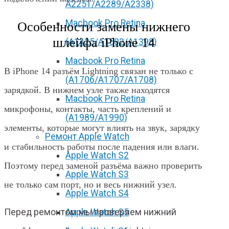
А2251/A2289/A2338)
Macbook Pro Retina
Особенности замены нижнего
шлейфа iPhone 14
(А1425/A1502/A1398)
Macbook Pro Retina
В iPhone 14 разъём Lightning связан не только с
(А1706/A1707/A1708)
зарядкой. В нижнем узле также находятся
Macbook Pro Retina
микрофоны, контакты, часть креплений и
(А1989/A1990)
элементы, которые могут влиять на звук, зарядку
Ремонт Apple Watch
и стабильность работы после падения или влаги.
Apple Watch S2
Поэтому перед заменой разъёма важно проверить
Apple Watch S3
не только сам порт, но и весь нижний узел.
Apple Watch S4
Apple Watch S5
Перед ремонтом мы проверяем нижний