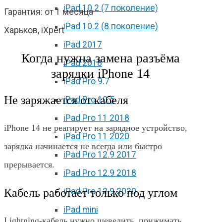
iPad 10.2 (7 поколение)
Гарантия: от 1 месяца
iPad 10.2 (8 поколение)
Харьков, iXpert
iPad 2017
Когда нужна замена разъёма
iPad 2018
зарядки iPhone 14
iPad Pro 9.7
Не заряжается от кабеля
iPad Pro 10.5
iPad Pro 11 2018
iPhone 14 не реагирует на зарядное устройство,
iPad Pro 11 2020
зарядка начинается не всегда или быстро
iPad Pro 12.9 2017
прерывается.
iPad Pro 12.9 2018
Кабель работает только под углом
iPad Pro 12.9 2020
iPad mini
Lightning-кабель нужно шевелить, прижимать