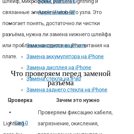
Apple Watch S6
шлейф, микрофоны, разъём Lightning и
Apple Watch SE
связанные элементы нижнего узла. Это
помогает понять, достаточно ли чистки
Отзывы
разъёма, нужна ли замена нижнего шлейфа
Акции
Замена стекла на iPhone
или проблема находится в цепи питания на
Замена аккумулятора на iPhone
плате.
Замена дисплея на iPhone
Что проверяем перед заменой
Замена стекла на iPad
разъёма
Замена заднего стекла на iPhone
Проверка
Зачем это нужно
Вакансии
F.A.Q
Проверяем фиксацию кабеля,
Cart
0
Lightning-
загрязнение, окисления,