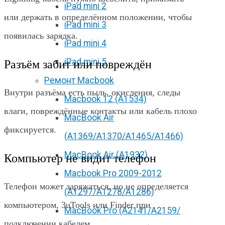
iPad mini 2
или держать в определённом положении, чтобы
iPad mini 3
появилась зарядка.
iPad mini 4
iPad mini 5
Разъём забит или повреждён
Ремонт Macbook
Внутри разъёма есть пыль, окисления, следы
Macbook 12 (А1534)
влаги, повреждённые контакты или кабель плохо
MacBook Air
фиксируется.
(A1369/A1370/A1465/A1466)
MacBook Air (A1932)
Компьютер не видит телефон
Macbook Pro 2009-2012
Телефон может заряжаться, но не определяется
(A1297/A1278/A1286)
компьютером, 3uTools или Finder при
MacBook Pro (А2141/А2159/
подключении кабелем.