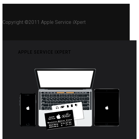
Copyright ©2011 Apple Service iXpert
APPLE SERVICE IXPERT