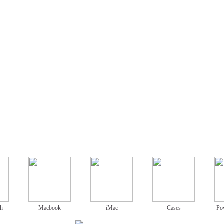
ch
Macbook
iMac
Cases
Po