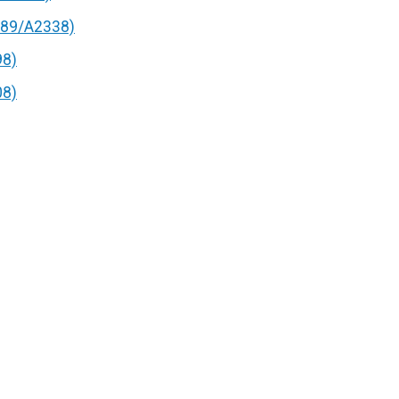
89/A2338)
98)
08)