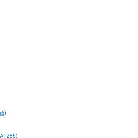
66)
/A1286)