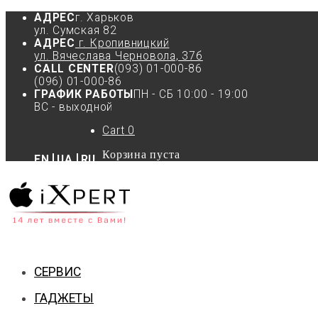
АДРЕС
г. Харьков
ул. Сумская 82
АДРЕС
г. Кропивницкий
ул. Вячеслава Черновола, 37б
CALL CENTER
(093) 01-000-86
(096) 01-000-86
ГРАФИК РАБОТЫ
ПН - СБ 10:00 - 19:00
ВС - выходной
Cart
0
Корзина пуста
EN
UA
RU
СЕРВИС
ГАДЖЕТЫ