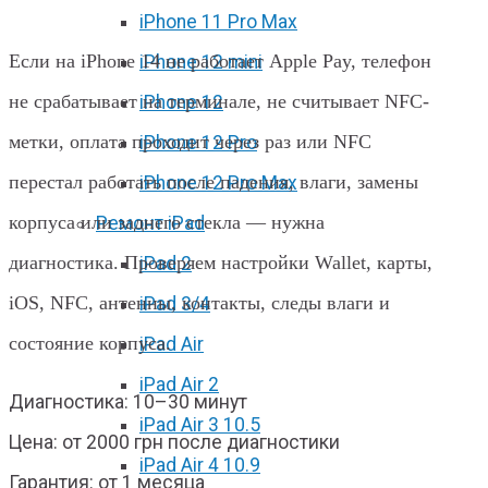
Харькове
iPhone 11 Pro Max
Если на iPhone 14 не работает Apple Pay, телефон
iPhone 12 mini
не срабатывает на терминале, не считывает NFC-
iPhone 12
метки, оплата проходит через раз или NFC
iPhone 12 Pro
перестал работать после падения, влаги, замены
iPhone 12 Pro Max
корпуса или заднего стекла — нужна
Ремонт iPad
диагностика. Проверяем настройки Wallet, карты,
iPad 2
iOS, NFC, антенны, контакты, следы влаги и
iPad 3/4
состояние корпуса.
iPad Air
iPad Air 2
Диагностика: 10–30 минут
iPad Air 3 10.5
Цена: от 2000 грн после диагностики
iPad Air 4 10.9
Гарантия: от 1 месяца