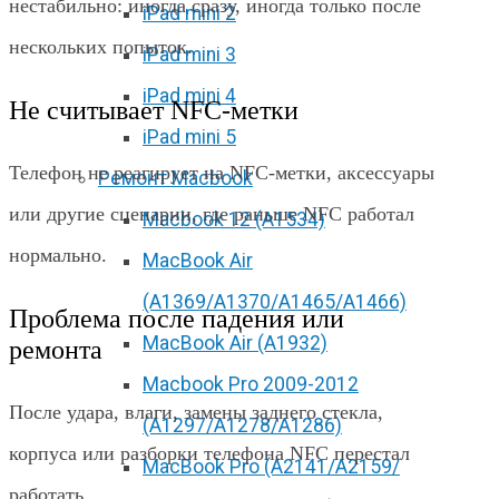
нестабильно: иногда сразу, иногда только после
iPad mini 2
нескольких попыток.
iPad mini 3
iPad mini 4
Не считывает NFC-метки
iPad mini 5
Телефон не реагирует на NFC-метки, аксессуары
Ремонт Macbook
или другие сценарии, где раньше NFC работал
Macbook 12 (А1534)
нормально.
MacBook Air
(A1369/A1370/A1465/A1466)
Проблема после падения или
MacBook Air (A1932)
ремонта
Macbook Pro 2009-2012
После удара, влаги, замены заднего стекла,
(A1297/A1278/A1286)
корпуса или разборки телефона NFC перестал
MacBook Pro (А2141/А2159/
работать.