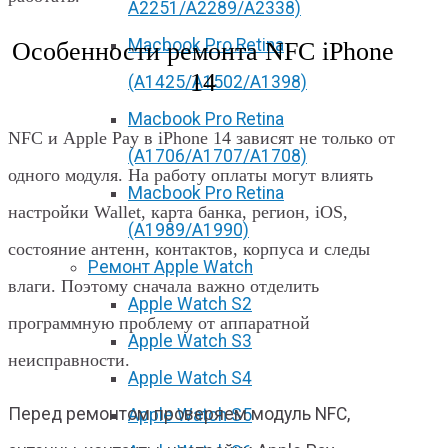
А2251/A2289/A2338)
Macbook Pro Retina
Особенности ремонта NFC iPhone
14
(А1425/A1502/A1398)
Macbook Pro Retina
NFC и Apple Pay в iPhone 14 зависят не только от
(А1706/A1707/A1708)
одного модуля. На работу оплаты могут влиять
Macbook Pro Retina
настройки Wallet, карта банка, регион, iOS,
(А1989/A1990)
состояние антенн, контактов, корпуса и следы
Ремонт Apple Watch
влаги. Поэтому сначала важно отделить
Apple Watch S2
программную проблему от аппаратной
Apple Watch S3
неисправности.
Apple Watch S4
Перед ремонтом проверяем модуль NFC,
Apple Watch S5