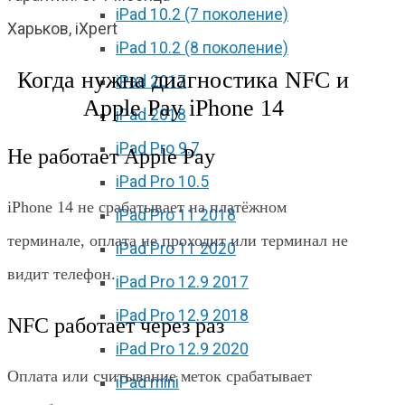
iPad 10.2 (7 поколение)
Харьков, iXpert
iPad 10.2 (8 поколение)
Когда нужна диагностика NFC и
iPad 2017
Apple Pay iPhone 14
iPad 2018
iPad Pro 9.7
Не работает Apple Pay
iPad Pro 10.5
iPhone 14 не срабатывает на платёжном
iPad Pro 11 2018
терминале, оплата не проходит или терминал не
iPad Pro 11 2020
видит телефон.
iPad Pro 12.9 2017
iPad Pro 12.9 2018
NFC работает через раз
iPad Pro 12.9 2020
Оплата или считывание меток срабатывает
iPad mini