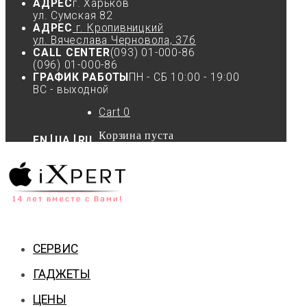
АДРЕС
г. Харьков
ул. Сумская 82
АДРЕС
г. Кропивницкий
ул. Вячеслава Черновола, 37б
CALL CENTER
(093) 01-000-86
(096) 01-000-86
ГРАФИК РАБОТЫ
ПН - СБ 10:00 - 19:00
ВС - выходной
Cart
0
Корзина пуста
EN
UA
RU
СЕРВИС
ГАДЖЕТЫ
ЦЕНЫ