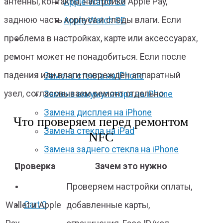
антенны, контакты, настройки Apple Pay,
Apple Watch S6
заднюю часть корпуса и следы влаги. Если
Apple Watch SE
проблема в настройках, карте или аксессуарах,
Отзывы
ремонт может не понадобиться. Если после
Акции
падения или влаги повреждён аппаратный
Замена стекла на iPhone
узел, согласовываем ремонт отдельно.
Замена аккумулятора на iPhone
Замена дисплея на iPhone
Что проверяем перед ремонтом
Замена стекла на iPad
NFC
Замена заднего стекла на iPhone
Проверка
Зачем это нужно
Вакансии
Проверяем настройки оплаты,
F.A.Q
Cart
0
Wallet и Apple
добавленные карты,