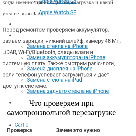
Apple Watch S6
когда именно происходит перезагрузка и какой
Apple Watch SE
узел её вызывает.
Отзывы
Перед ремонтом проверяем аккумулятор,
Акции
разъём зарядки, нижний шлейф, камеру 48 Мп,
Замена стекла на iPhone
LiDAR, Wi‑Fi/Bluetooth, следы влаги и
Замена аккумулятора на iPhone
системную плату. Также смотрим panic-логи,
Замена дисплея на iPhone
если телефон успевает загрузиться и даёт
Замена стекла на iPad
доступ к системе.
Замена заднего стекла на iPhone
Что проверяем при
Вакансии
самопроизвольной перезагрузке
F.A.Q
Cart
0
Проверка
Зачем это нужно