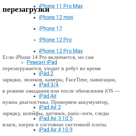
iPhone 11 Pro Max
перезагрузки
iPhone 12 mini
iPhone 12
iPhone 14 Pro сам перезагружается
в Харькове
iPhone 12 Pro
iPhone 12 Pro Max
Если iPhone 14 Pro включается, но сам
Ремонт iPad
перезагружается, уходит в ребут во время
iPad 2
зарядки, звонков, камеры, FaceTime, навигации,
iPad 3/4
в режиме ожидания или после обновления iOS —
iPad Air
нужна диагностика. Проверяем аккумулятор,
iPad Air 2
зарядку, шлейфы, датчики, panic-логи, следы
iPad Air 3 10.5
влаги, нагрев и состояние системной платы.
iPad Air 4 10.9