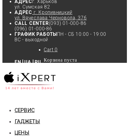
АДРЕС
г. Харьков
ул. Сумская 82
АДРЕС
г. Кропивницкий
ул. Вячеслава Черновола, 37б
CALL CENTER
(093) 01-000-86
(096) 01-000-86
ГРАФИК РАБОТЫ
ПН - СБ 10:00 - 19:00
ВС - выходной
Cart
0
Корзина пуста
EN
UA
RU
СЕРВИС
ГАДЖЕТЫ
ЦЕНЫ