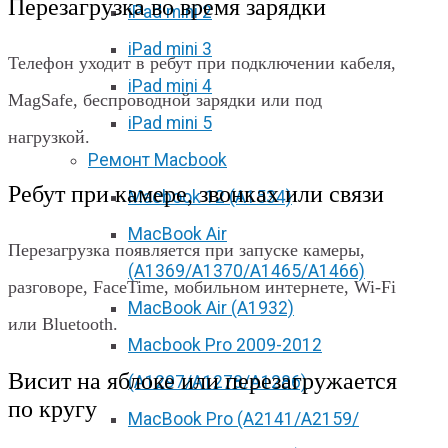
Перезагрузка во время зарядки
iPad mini 2
iPad mini 3
Телефон уходит в ребут при подключении кабеля,
iPad mini 4
MagSafe, беспроводной зарядки или под
iPad mini 5
нагрузкой.
Ремонт Macbook
Ребут при камере, звонках или связи
Macbook 12 (А1534)
MacBook Air
Перезагрузка появляется при запуске камеры,
(A1369/A1370/A1465/A1466)
разговоре, FaceTime, мобильном интернете, Wi‑Fi
MacBook Air (A1932)
или Bluetooth.
Macbook Pro 2009-2012
Висит на яблоке или перезагружается
(A1297/A1278/A1286)
по кругу
MacBook Pro (А2141/А2159/