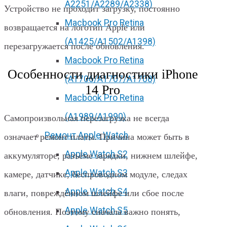
А2251/A2289/A2338)
Устройство не проходит загрузку, постоянно
Macbook Pro Retina
возвращается на логотип Apple или
(А1425/A1502/A1398)
перезагружается после обновления.
Macbook Pro Retina
Особенности диагностики iPhone
(А1706/A1707/A1708)
14 Pro
Macbook Pro Retina
(А1989/A1990)
Самопроизвольная перезагрузка не всегда
Ремонт Apple Watch
означает ремонт платы. Причина может быть в
Apple Watch S2
аккумуляторе, разъёме зарядки, нижнем шлейфе,
Apple Watch S3
камере, датчике, беспроводном модуле, следах
Apple Watch S4
влаги, повреждённом шлейфе или сбое после
Apple Watch S5
обновления. Поэтому сначала важно понять,