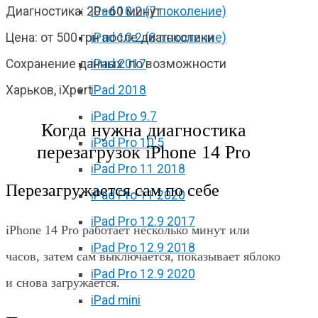
iPad 10.2 (7 поколение)
Диагностика: 20–60 минут
iPad 10.2 (8 поколение)
Цена: от 500 грн после диагностики
iPad 2017
Сохранение данных: по возможности
iPad 2018
Харьков, iXpert
iPad Pro 9.7
Когда нужна диагностика
iPad Pro 10.5
перезагрузок iPhone 14 Pro
iPad Pro 11 2018
Перезагружается сам по себе
iPad Pro 11 2020
iPad Pro 12.9 2017
iPhone 14 Pro работает несколько минут или
iPad Pro 12.9 2018
часов, затем сам выключается, показывает яблоко
iPad Pro 12.9 2020
и снова загружается.
iPad mini