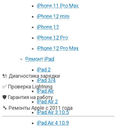
iPhone 11 Pro Max
iPhone 14 Pro не заряжается от кабеля, зарядка
iPhone 12 mini
постоянно прерывается, кабель плохо держится
iPhone 12
или устройство греется при подключении?
iPhone 12 Pro
Проведём диагностику Lightning-разъёма,
iPhone 12 Pro Max
нижнего шлейфа и цепи питания, чтобы точно
Ремонт iPad
определить причину.
iPad 2
🔌 Диагностика зарядки
iPad 3/4
✅ Проверка Lightning
iPad Air
🛡 Гарантия на работу
iPad Air 2
🔧 Ремонты Apple с 2011 года
iPad Air 3 10.5
iPad Air 4 10.9