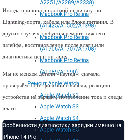
А2251/A2289/A2338)
Иногда причина в плотной пыли внутри
Macbook Pro Retina
Lightning-порта, кабеле или блоке питания. В
(А1425/A1502/A1398)
других случаях требуется ремонт нижнего
Macbook Pro Retina
шлейфа, восстановление после влаги или
(А1706/A1707/A1708)
диагностика цепи питания.
Macbook Pro Retina
(А1989/A1990)
Мы не меняем детали «наугад»: сначала
Ремонт Apple Watch
проверяем порт, фиксацию кабеля, реакцию
Apple Watch S2
устройства на зарядку, потребление тока и следы
Apple Watch S3
влаги.
Apple Watch S4
Особенности диагностики зарядки именно на
Apple Watch S5
iPhone 14 Pro