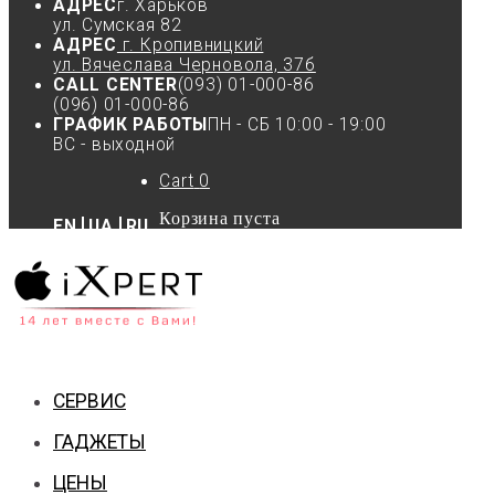
АДРЕС
г. Харьков
ул. Сумская 82
АДРЕС
г. Кропивницкий
ул. Вячеслава Черновола, 37б
CALL CENTER
(093) 01-000-86
(096) 01-000-86
ГРАФИК РАБОТЫ
ПН - СБ 10:00 - 19:00
ВС - выходной
Cart
0
Корзина пуста
EN
UA
RU
СЕРВИС
ГАДЖЕТЫ
ЦЕНЫ