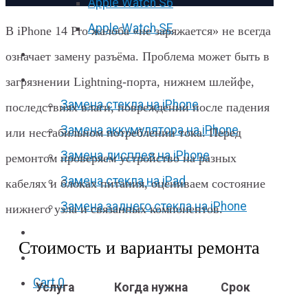
Apple Watch S6
Apple Watch SE
В iPhone 14 Pro жалоба «не заряжается» не всегда
Отзывы
означает замену разъёма. Проблема может быть в
Акции
загрязнении Lightning-порта, нижнем шлейфе,
Замена стекла на iPhone
последствиях влаги, повреждении после падения
Замена аккумулятора на iPhone
или нестабильном потреблении тока. Перед
Замена дисплея на iPhone
ремонтом проверяем устройство на разных
Замена стекла на iPad
кабелях и блоках питания, оцениваем состояние
Замена заднего стекла на iPhone
нижнего узла и связанных компонентов.
Вакансии
Стоимость и варианты ремонта
F.A.Q
Cart
0
Услуга
Когда нужна
Срок