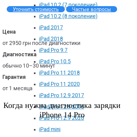
iPad 10.2 (7 поколение)
Уточнить стоимость
Частые вопросы
iPad 10.2 (8 поколение)
iPad 2017
Цена
iPad 2018
от 2950 грн после диагностики
iPad Pro 9.7
Диагностика
iPad Pro 10.5
обычно 10–30 минут
iPad Pro 11 2018
Гарантия
iPad Pro 11 2020
от 1 месяца
iPad Pro 12.9 2017
Когда нужна диагностика зарядки
iPad Pro 12.9 2018
iPhone 14 Pro
iPad Pro 12.9 2020
iPad mini