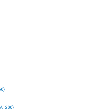
66)
/A1286)