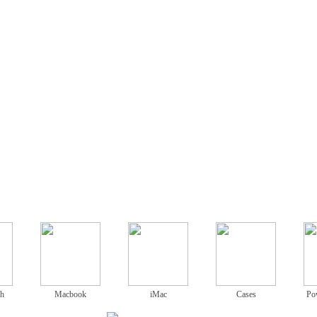
ch
Macbook
iMac
Cases
Po