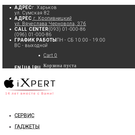
АДРЕС
г. Харьков
ул. Сумская 82
АДРЕС
г. Кропивницкий
ул. Вячеслава Черновола, 37б
CALL CENTER
(093) 01-000-86
(096) 01-000-86
ГРАФИК РАБОТЫ
ПН - СБ 10:00 - 19:00
ВС - выходной
Cart
0
Корзина пуста
EN
UA
RU
СЕРВИС
ГАДЖЕТЫ