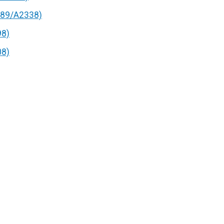
89/A2338)
98)
08)