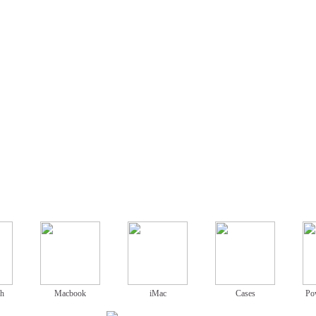
ch
Macbook
iMac
Cases
Po