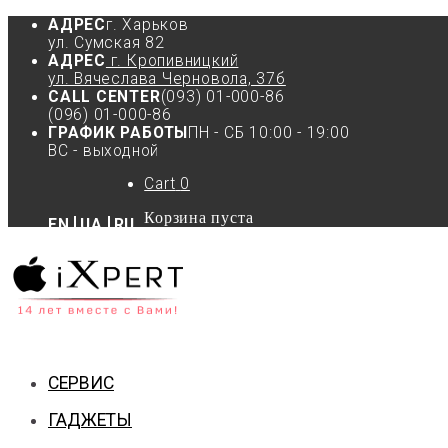
АДРЕС
г. Харьков
ул. Сумская 82
АДРЕС
г. Кропивницкий
ул. Вячеслава Черновола, 37б
CALL CENTER
(093) 01-000-86
(096) 01-000-86
ГРАФИК РАБОТЫ
ПН - СБ 10:00 - 19:00
ВС - выходной
Cart
0
Корзина пуста
EN
UA
RU
СЕРВИС
ГАДЖЕТЫ