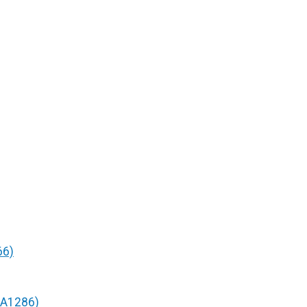
66)
/A1286)