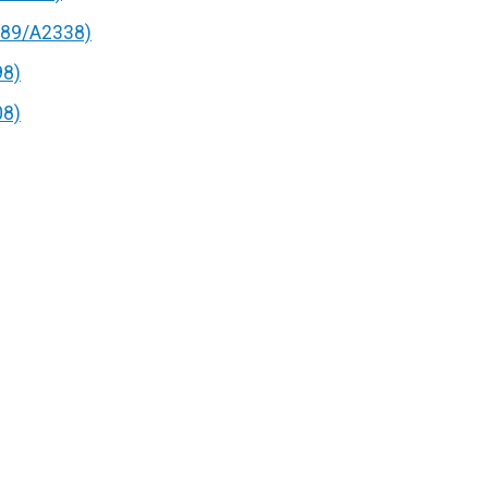
89/A2338)
98)
08)