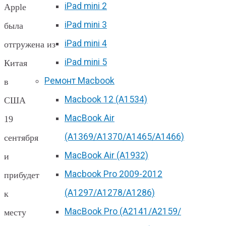
iPad mini 2
Apple
iPad mini 3
была
iPad mini 4
отгружена из
iPad mini 5
Китая
Ремонт Macbook
в
Macbook 12 (А1534)
США
MacBook Air
19
(A1369/A1370/A1465/A1466)
сентября
MacBook Air (A1932)
и
Macbook Pro 2009-2012
прибудет
(A1297/A1278/A1286)
к
MacBook Pro (А2141/А2159/
месту