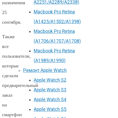
А2251/A2289/A2338)
назначения
Macbook Pro Retina
25
(А1425/A1502/A1398)
сентября.
Macbook Pro Retina
Также
(А1706/A1707/A1708)
все
Macbook Pro Retina
пользователи,
(А1989/A1990)
которые
Ремонт Apple Watch
сделали
Apple Watch S2
предварительный
Apple Watch S3
заказ
Apple Watch S4
на
Apple Watch S5
смартфон