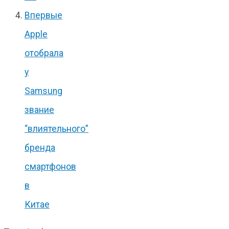
Впервые
Apple
отобрала
у
Samsung
звание
“влиятельного”
бренда
смартфонов
в
Китае