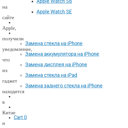
Apple Watch S6
на
Apple Watch SE
сайте
Отзывы
Apple,
Акции
получили
Замена стекла на iPhone
уведомление,
Замена аккумулятора на iPhone
что
Замена дисплея на iPhone
их
Замена стекла на iPad
гаджет
Замена заднего стекла на iPhone
находится
Вакансии
в
F.A.Q
Китае
Cart
0
и