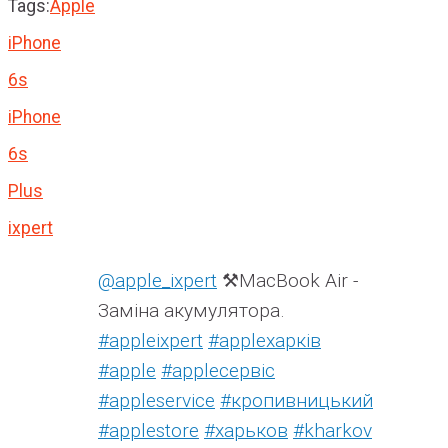
Tags:
Apple
iPhone
6s
iPhone
6s
Plus
ixpert
@apple_ixpert
⚒️MacBook Air -
Заміна акумулятора.
#appleixpert
#аррleхарків
#apple
#аррleсервіс
#appleservice
#кропивницький
#applestore
#харьков
#kharkov