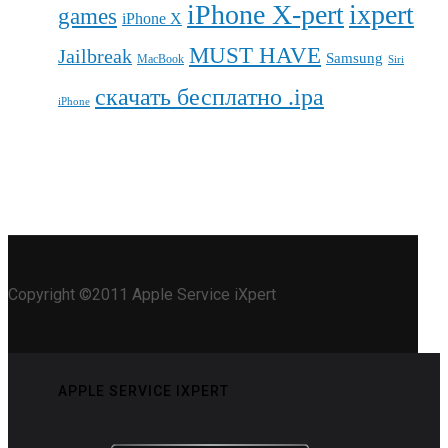
iPhone X-pert
ixpert
games
iPhone X
MUST HAVE
Jailbreak
Samsung
MacBook
Siri
скачать бесплатно .ipa
iPhone
Copyright ©2011 Apple Service iXpert
APPLE SERVICE IXPERT