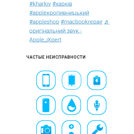
#kharkiv
#харків
#appleкропивницький
#appleshop
#macbookrepair
♬
оригінальний звук -
Apple_iXpert
ЧАСТЫЕ НЕИСПРАВНОСТИ