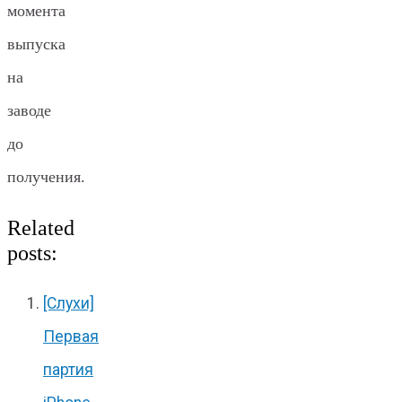
момента
выпуска
на
заводе
до
получения.
Related
posts:
[Слухи]
Первая
партия