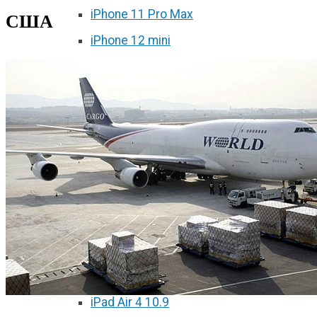
iPhone 11 Pro Max
США
iPhone 12 mini
iPhone 12
iPhone 12 Pro
iPhone 12 Pro Max
Ремонт iPad
iPad 2
iPad 3/4
iPad Air
iPad Air 2
iPad Air 3 10.5
iPad Air 4 10.9