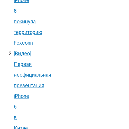
iPhone
8
покинула
территорию
Foxconn
[Видео]
Первая
неофициальная
презентация
iPhone
6
в
Китае