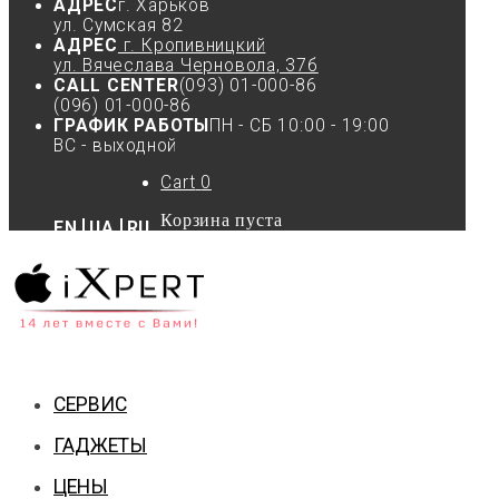
АДРЕС
г. Харьков
ул. Сумская 82
АДРЕС
г. Кропивницкий
ул. Вячеслава Черновола, 37б
CALL CENTER
(093) 01-000-86
(096) 01-000-86
ГРАФИК РАБОТЫ
ПН - СБ 10:00 - 19:00
ВС - выходной
Cart
0
Корзина пуста
EN
UA
RU
СЕРВИС
ГАДЖЕТЫ
ЦЕНЫ