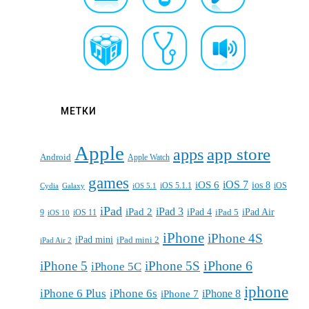
МЕТКИ
Apple
apps
app store
Android
Apple Watch
games
iOS 7
iOS 6
ios 8
iOS 5.1.1
iOS
Cydia
Galaxy
iOS 5.1
iPad
iPad 3
iPad 2
iPad 4
iPad 5
iPad Air
9
iOS 11
iOS 10
iPhone
iPhone 4S
iPad mini
iPad mini 2
iPad Air 2
iPhone 6
iPhone 5
iPhone 5S
iPhone 5C
iphone
iPhone 6 Plus
iPhone 6s
iPhone 7
iPhone 8