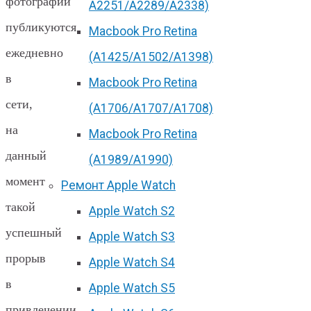
фотографий
А2251/A2289/A2338)
публикуются
Macbook Pro Retina
ежедневно
(А1425/A1502/A1398)
в
Macbook Pro Retina
сети,
(А1706/A1707/A1708)
на
Macbook Pro Retina
данный
(А1989/A1990)
момент
Ремонт Apple Watch
такой
Apple Watch S2
успешный
Apple Watch S3
прорыв
Apple Watch S4
в
Apple Watch S5
привлечении