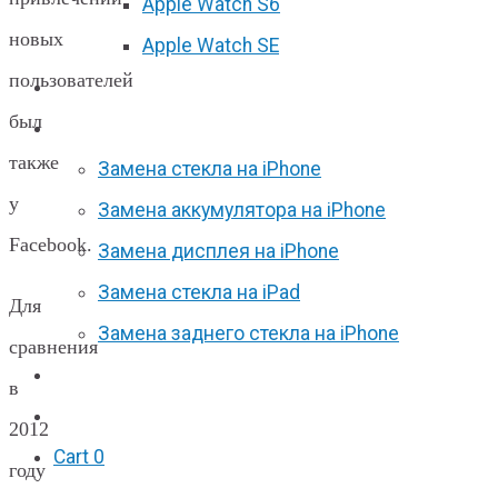
Apple Watch S6
новых
Apple Watch SE
пользователей
Отзывы
был
Акции
также
Замена стекла на iPhone
у
Замена аккумулятора на iPhone
Facebook.
Замена дисплея на iPhone
Замена стекла на iPad
Для
Замена заднего стекла на iPhone
сравнения
Вакансии
в
F.A.Q
2012
Cart
0
году