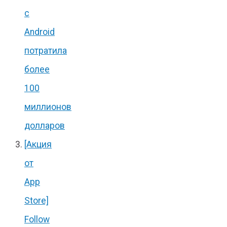
с
Android
потратила
более
100
миллионов
долларов
[Акция
от
App
Store]
Follow