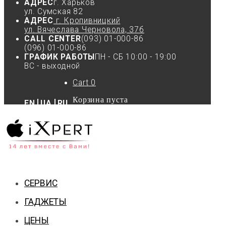
АДРЕС
г. Харьков
ул. Сумская 82
АДРЕС
г. Кропивницкий
ул. Вячеслава Черновола, 37б
CALL CENTER
(093) 01-000-86
(096) 01-000-86
ГРАФИК РАБОТЫ
ПН - СБ 10:00 - 19:00
ВС - выходной
Cart
0
Корзина пуста
EN
UA
RU
СЕРВИС
ГАДЖЕТЫ
ЦЕНЫ