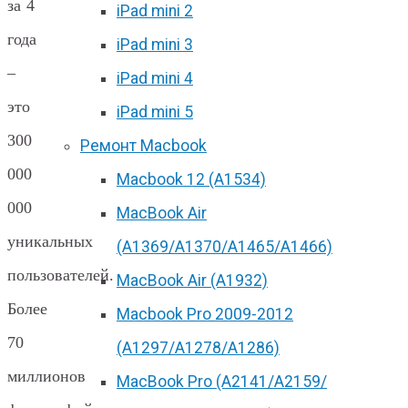
за 4
iPad mini 2
года
iPad mini 3
–
iPad mini 4
это
iPad mini 5
300
Ремонт Macbook
000
Macbook 12 (А1534)
000
MacBook Air
уникальных
(A1369/A1370/A1465/A1466)
пользователей.
MacBook Air (A1932)
Более
Macbook Pro 2009-2012
70
(A1297/A1278/A1286)
миллионов
MacBook Pro (А2141/А2159/