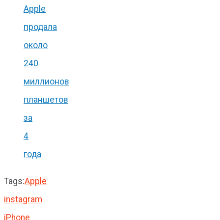
Apple
продала
около
240
миллионов
планшетов
за
4
года
Tags:
Apple
instagram
iPhone