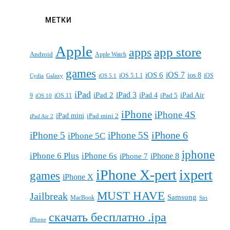
МЕТКИ
Apple
apps
app store
Android
Apple Watch
games
iOS 7
iOS 6
ios 8
iOS 5.1.1
iOS
Cydia
Galaxy
iOS 5.1
iPad
iPad 3
iPad 2
iPad 4
iPad 5
iPad Air
9
iOS 11
iOS 10
iPhone
iPhone 4S
iPad mini
iPad mini 2
iPad Air 2
iPhone 6
iPhone 5
iPhone 5S
iPhone 5C
iphone
iPhone 6 Plus
iPhone 6s
iPhone 7
iPhone 8
iPhone X-pert
ixpert
games
iPhone X
MUST HAVE
Jailbreak
Samsung
MacBook
Siri
скачать бесплатно .ipa
iPhone