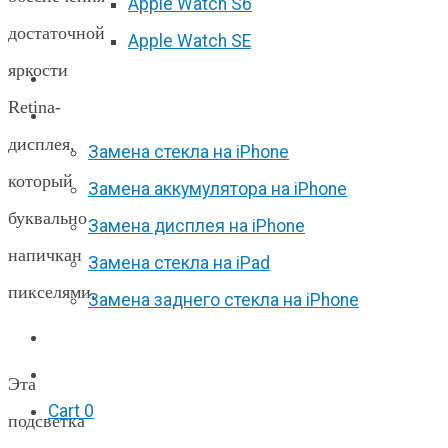
Apple Watch S6
достаточной
Apple Watch SE
яркости
Отзывы
Retina-
Акции
дисплея,
Замена стекла на iPhone
который
Замена аккумулятора на iPhone
буквально
Замена дисплея на iPhone
напичкан
Замена стекла на iPad
пикселями.
Замена заднего стекла на iPhone
Вакансии
F.A.Q
Эта
Cart
0
подсветка