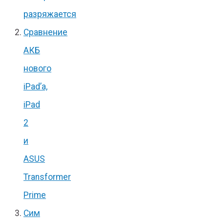
разряжается
Сравнение
АКБ
нового
iPad’a,
iPad
2
и
ASUS
Transformer
Prime
Сим