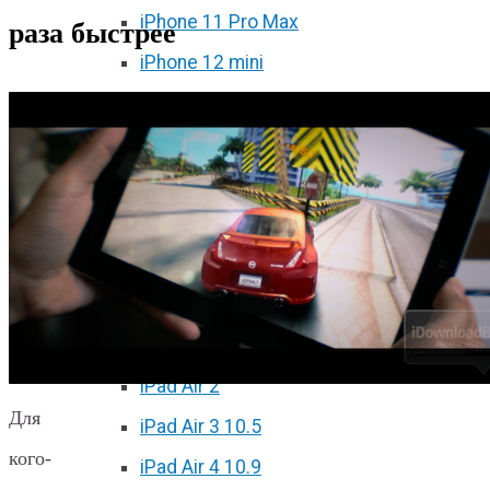
iPhone 11 Pro Max
раза быстрее
iPhone 12 mini
iPhone 12
iPhone 12 Pro
iPhone 12 Pro Max
Ремонт iPad
iPad 2
iPad 3/4
iPad Air
iPad Air 2
Для
iPad Air 3 10.5
кого-
iPad Air 4 10.9