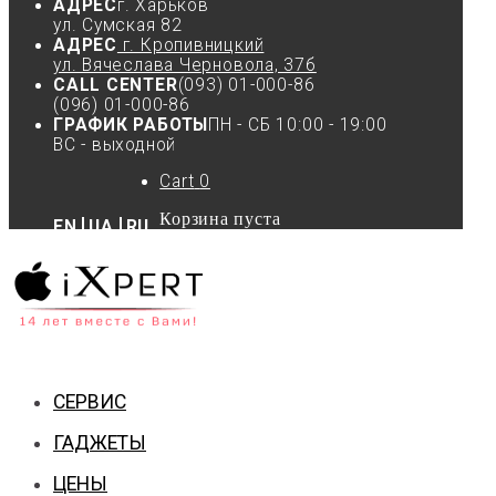
АДРЕС
г. Харьков
ул. Сумская 82
АДРЕС
г. Кропивницкий
ул. Вячеслава Черновола, 37б
CALL CENTER
(093) 01-000-86
(096) 01-000-86
ГРАФИК РАБОТЫ
ПН - СБ 10:00 - 19:00
ВС - выходной
Cart
0
Корзина пуста
EN
UA
RU
СЕРВИС
ГАДЖЕТЫ
ЦЕНЫ