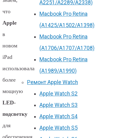
знаем,
А2251/A2289/A2338)
что
Macbook Pro Retina
Apple
(А1425/A1502/A1398)
в
Macbook Pro Retina
новом
(А1706/A1707/A1708)
iPad
Macbook Pro Retina
использовала
(А1989/A1990)
более
Ремонт Apple Watch
мощную
Apple Watch S2
LED-
Apple Watch S3
подсветку
Apple Watch S4
для
Apple Watch S5
обеспечения