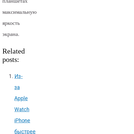
планшетах
максимальную
яркость
экрана.
Related
posts:
Из-
за
Apple
Watch
iPhone
быстрее