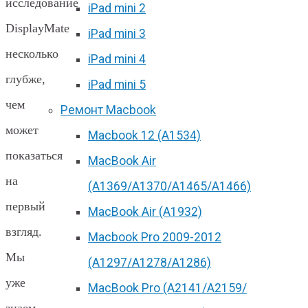
исследование
iPad mini 2
DisplayMate
iPad mini 3
несколько
iPad mini 4
глубже,
iPad mini 5
чем
Ремонт Macbook
может
Macbook 12 (А1534)
показаться
MacBook Air
на
(A1369/A1370/A1465/A1466)
первый
MacBook Air (A1932)
взгляд.
Macbook Pro 2009-2012
Мы
(A1297/A1278/A1286)
уже
MacBook Pro (А2141/А2159/