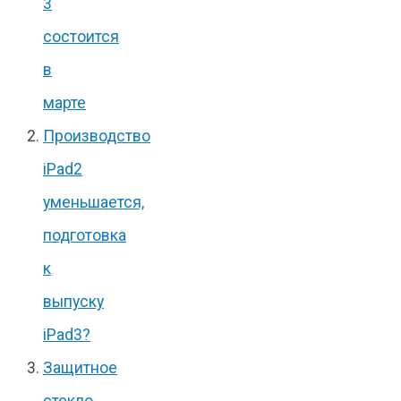
3
состоится
в
марте
Производство
iPad2
уменьшается,
подготовка
к
выпуску
iPad3?
Защитное
стекло