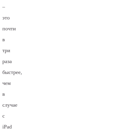
–
это
почти
в
три
раза
быстрее,
чем
в
случае
с
iPad