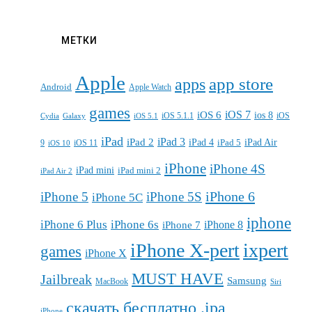
МЕТКИ
Apple
apps
app store
Android
Apple Watch
games
iOS 7
iOS 6
ios 8
iOS 5.1.1
iOS
Cydia
Galaxy
iOS 5.1
iPad
iPad 3
iPad 2
iPad 4
iPad 5
iPad Air
9
iOS 11
iOS 10
iPhone
iPhone 4S
iPad mini
iPad mini 2
iPad Air 2
iPhone 6
iPhone 5
iPhone 5S
iPhone 5C
iphone
iPhone 6 Plus
iPhone 6s
iPhone 7
iPhone 8
iPhone X-pert
ixpert
games
iPhone X
MUST HAVE
Jailbreak
Samsung
MacBook
Siri
скачать бесплатно .ipa
iPhone