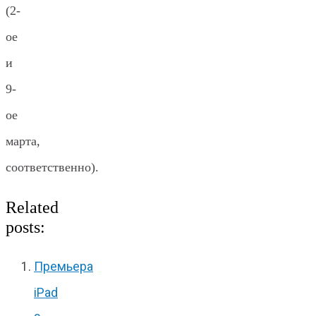
(2-
ое
и
9-
ое
марта,
соответственно).
Related
posts:
Премьера
iPad