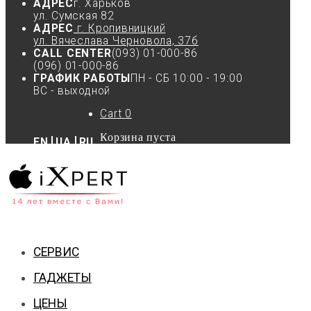
АДРЕС
г. Харьков
ул. Сумская 82
АДРЕС
г. Кропивницкий
ул. Вячеслава Черновола, 37б
CALL CENTER
(093) 01-000-86
(096) 01-000-86
ГРАФИК РАБОТЫ
ПН - СБ 10:00 - 19:00
ВС - выходной
Cart
0
Корзина пуста
EN
UA
RU
СЕРВИС
ГАДЖЕТЫ
ЦЕНЫ