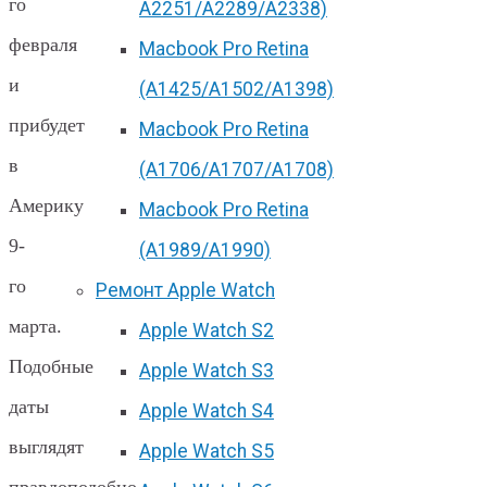
го
А2251/A2289/A2338)
февраля
Macbook Pro Retina
и
(А1425/A1502/A1398)
прибудет
Macbook Pro Retina
в
(А1706/A1707/A1708)
Америку
Macbook Pro Retina
9-
(А1989/A1990)
го
Ремонт Apple Watch
марта.
Apple Watch S2
Подобные
Apple Watch S3
даты
Apple Watch S4
выглядят
Apple Watch S5