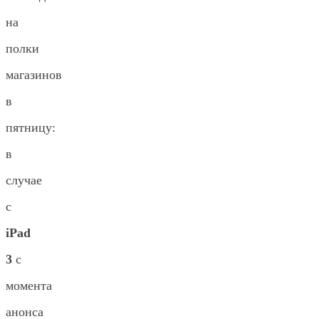
на
полки
магазинов
в
пятницу:
в
случае
с
iPad
3
с
момента
анонса