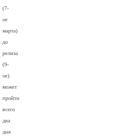
(7-
ое
марта)
до
релиза
(9-
ое)
может
пройти
всего
два
дня