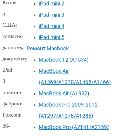
Китая
iPad mini 2
в
iPad mini 3
США:
iPad mini 4
согласно
iPad mini 5
данному
Ремонт Macbook
документу
Macbook 12 (А1534)
iPad
MacBook Air
3
(A1369/A1370/A1465/A1466)
покинет
MacBook Air (A1932)
фабрики
Macbook Pro 2009-2012
Foxconn
(A1297/A1278/A1286)
26-
MacBook Pro (А2141/А2159/