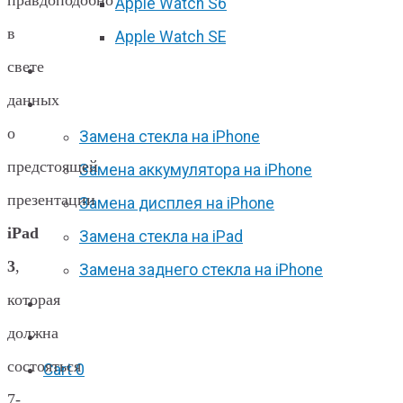
правдоподобно
Apple Watch S6
в
Apple Watch SE
свете
Отзывы
данных
Акции
о
Замена стекла на iPhone
предстоящей
Замена аккумулятора на iPhone
презентации
Замена дисплея на iPhone
iPad
Замена стекла на iPad
3
,
Замена заднего стекла на iPhone
которая
Вакансии
должна
F.A.Q
состояться
Cart
0
7-