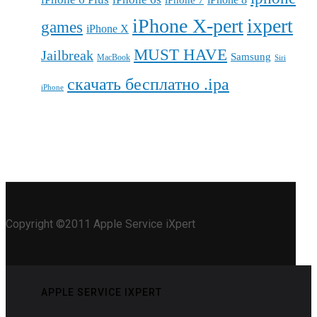
iPhone X-pert
ixpert
games
iPhone X
MUST HAVE
Jailbreak
Samsung
MacBook
Siri
скачать бесплатно .ipa
iPhone
Copyright ©2011 Apple Service iXpert
APPLE SERVICE IXPERT