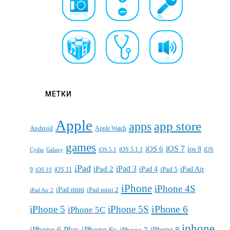
МЕТКИ
Apple
apps
app store
Android
Apple Watch
games
iOS 7
iOS 6
ios 8
iOS 5.1.1
iOS
Cydia
Galaxy
iOS 5.1
iPad
iPad 3
iPad 2
iPad 4
iPad 5
iPad Air
9
iOS 11
iOS 10
iPhone
iPhone 4S
iPad mini
iPad mini 2
iPad Air 2
iPhone 6
iPhone 5
iPhone 5S
iPhone 5C
iphone
iPhone 6 Plus
iPhone 6s
iPhone 7
iPhone 8