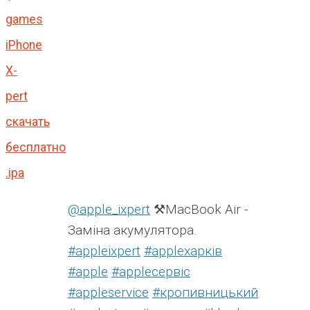
games
iPhone
X-
pert
скачать
бесплатно
.ipa
@apple_ixpert
⚒️MacBook Air -
Заміна акумулятора.
#appleixpert
#аррleхарків
#apple
#аррleсервіс
#appleservice
#кропивницький