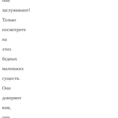
они
заслуживают!
Только
посмотрите
на
этих
бедных
маленьких
существ.
Они
доверяют
вам,
они