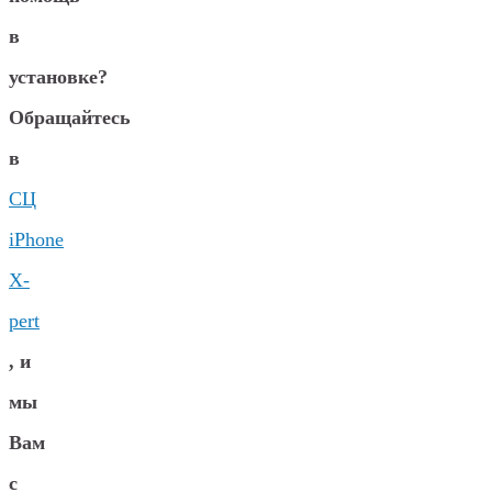
в
установке?
Обращайтесь
в
СЦ
iPhone
X-
pert
, и
мы
Вам
с