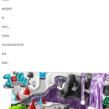
верят
в
вас,
они
полагаются
на
вас.