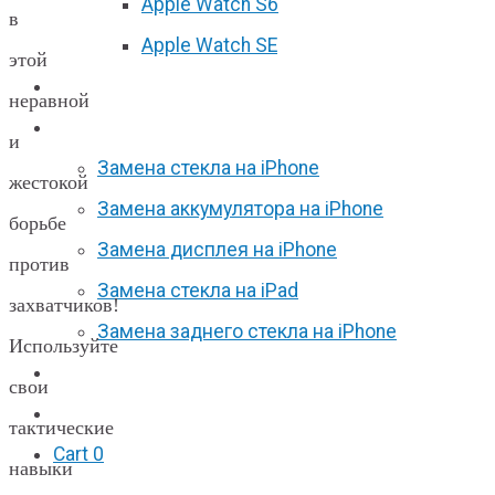
Apple Watch S6
в
Apple Watch SE
этой
Отзывы
неравной
Акции
и
Замена стекла на iPhone
жестокой
Замена аккумулятора на iPhone
борьбе
Замена дисплея на iPhone
против
Замена стекла на iPad
захватчиков!
Замена заднего стекла на iPhone
Используйте
Вакансии
свои
F.A.Q
тактические
Cart
0
навыки