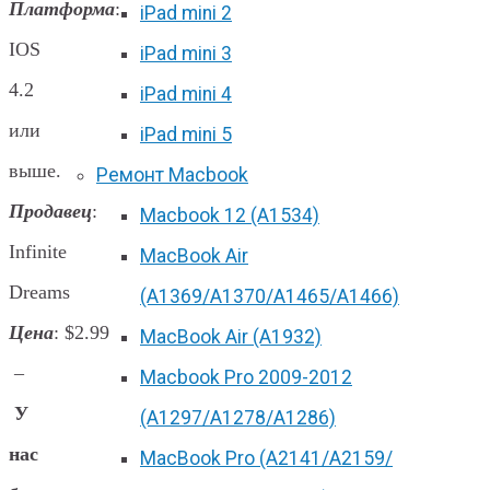
Платформа
:
iPad mini 2
IOS
iPad mini 3
4.2
iPad mini 4
или
iPad mini 5
выше.
Ремонт Macbook
Продавец
:
Macbook 12 (А1534)
Infinite
MacBook Air
Dreams
(A1369/A1370/A1465/A1466)
Цена
: $2.99
MacBook Air (A1932)
–
Macbook Pro 2009-2012
У
(A1297/A1278/A1286)
нас
MacBook Pro (А2141/А2159/