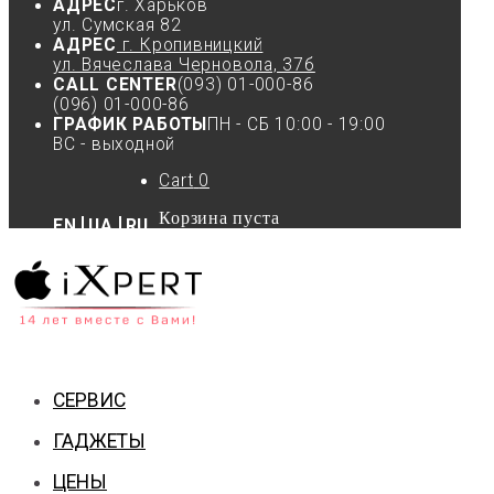
АДРЕС
г. Харьков
ул. Сумская 82
АДРЕС
г. Кропивницкий
ул. Вячеслава Черновола, 37б
CALL CENTER
(093) 01-000-86
(096) 01-000-86
ГРАФИК РАБОТЫ
ПН - СБ 10:00 - 19:00
ВС - выходной
Cart
0
Корзина пуста
EN
UA
RU
СЕРВИС
ГАДЖЕТЫ
ЦЕНЫ