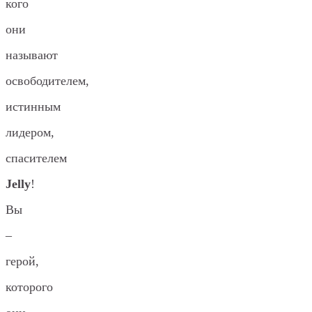
кого
они
называют
освободителем,
истинным
лидером,
спасителем
Jelly
!
Вы
–
герой,
которого