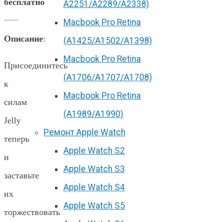
бесплатно
А2251/A2289/A2338)
Macbook Pro Retina
Описание
:
(А1425/A1502/A1398)
Macbook Pro Retina
Присоединитесь
(А1706/A1707/A1708)
к
Macbook Pro Retina
силам
(А1989/A1990)
Jelly
Ремонт Apple Watch
теперь
Apple Watch S2
и
Apple Watch S3
заставьте
Apple Watch S4
их
Apple Watch S5
торжествовать