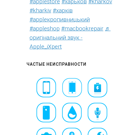
#applestore
#харьков
#kharkov
#kharkiv
#харків
#appleкропивницький
#appleshop
#macbookrepair
♬
оригінальний звук -
Apple_iXpert
ЧАСТЫЕ НЕИСПРАВНОСТИ