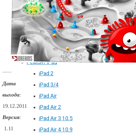
iPhone 11 Pro Max
iPhone 12 mini
iPhone 12
iPhone 12 Pro
iPhone 12 Pro Max
Ремонт iPad
iPad 2
Дата
iPad 3/4
выхода
:
iPad Air
19.12.2011
iPad Air 2
Версия
:
iPad Air 3 10.5
1.11
iPad Air 4 10.9