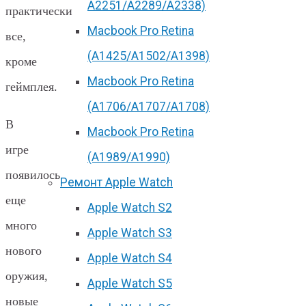
А2251/A2289/A2338)
практически
Macbook Pro Retina
все,
(А1425/A1502/A1398)
кроме
Macbook Pro Retina
геймплея.
(А1706/A1707/A1708)
В
Macbook Pro Retina
игре
(А1989/A1990)
появилось
Ремонт Apple Watch
еще
Apple Watch S2
много
Apple Watch S3
нового
Apple Watch S4
оружия,
Apple Watch S5
новые