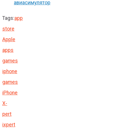
авиасимулятор
Tags:
app
store
Apple
apps
games
iphone
games
iPhone
X-
pert
ixpert