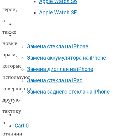
Apple Watch S6
герои,
Apple Watch SE
а
Отзывы
также
Акции
новые
Замена стекла на iPhone
враги,
Замена аккумулятора на iPhone
которые
Замена дисплея на iPhone
используют
Замена стекла на iPad
совершенно
Замена заднего стекла на iPhone
другую
Вакансии
тактику
F.A.Q
в
Cart
0
отличии