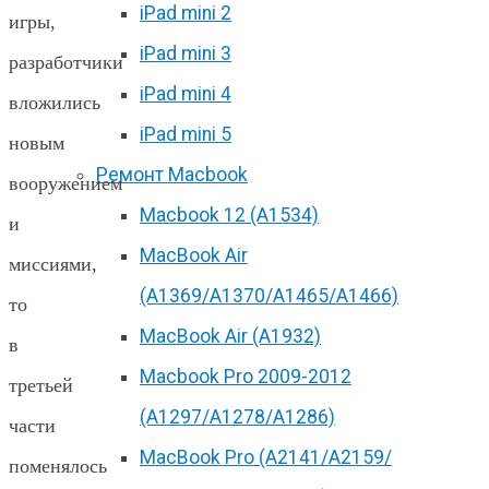
iPad mini 2
игры,
iPad mini 3
разработчики
iPad mini 4
вложились
iPad mini 5
новым
Ремонт Macbook
вооружением
Macbook 12 (А1534)
и
MacBook Air
миссиями,
(A1369/A1370/A1465/A1466)
то
MacBook Air (A1932)
в
Macbook Pro 2009-2012
третьей
(A1297/A1278/A1286)
части
MacBook Pro (А2141/А2159/
поменялось