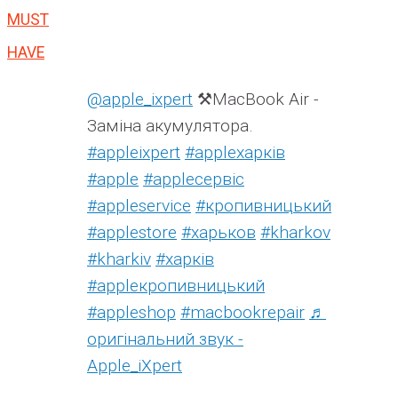
MUST
HAVE
@apple_ixpert
⚒️MacBook Air -
Заміна акумулятора.
#appleixpert
#аррleхарків
#apple
#аррleсервіс
#appleservice
#кропивницький
#applestore
#харьков
#kharkov
#kharkiv
#харків
#appleкропивницький
#appleshop
#macbookrepair
♬
оригінальний звук -
Apple_iXpert