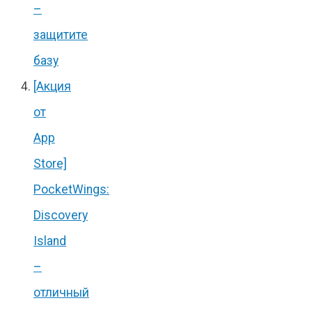
–
защитите
базу
[Акция
от
App
Store]
PocketWings:
Discovery
Island
–
отличный