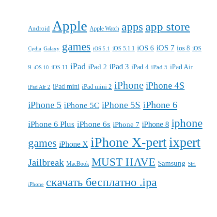
Apple
apps
app store
Android
Apple Watch
games
iOS 7
iOS 6
ios 8
iOS 5.1.1
iOS
Cydia
Galaxy
iOS 5.1
iPad
iPad 3
iPad 2
iPad 4
iPad 5
iPad Air
9
iOS 11
iOS 10
iPhone
iPhone 4S
iPad mini
iPad mini 2
iPad Air 2
iPhone 6
iPhone 5
iPhone 5S
iPhone 5C
iphone
iPhone 6 Plus
iPhone 6s
iPhone 7
iPhone 8
iPhone X-pert
ixpert
games
iPhone X
MUST HAVE
Jailbreak
Samsung
MacBook
Siri
скачать бесплатно .ipa
iPhone