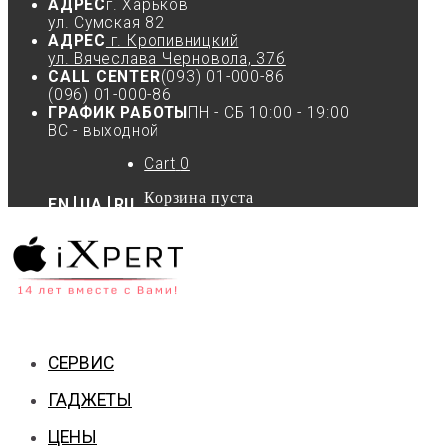
АДРЕС
г. Харьков
ул. Сумская 82
АДРЕС
г. Кропивницкий
ул. Вячеслава Черновола, 37б
CALL CENTER
(093) 01-000-86
(096) 01-000-86
ГРАФИК РАБОТЫ
ПН - СБ 10:00 - 19:00
ВС - выходной
Cart
0
Корзина пуста
EN
UA
RU
СЕРВИС
ГАДЖЕТЫ
ЦЕНЫ