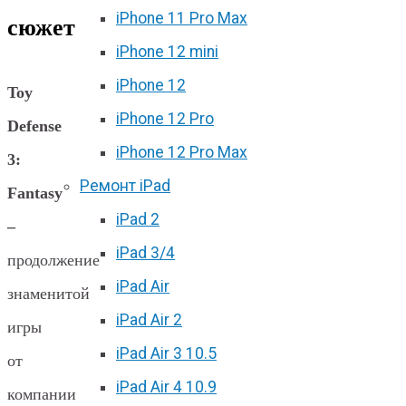
iPhone 11 Pro Max
сюжет
iPhone 12 mini
iPhone 12
Toy
iPhone 12 Pro
Defense
iPhone 12 Pro Max
3:
Ремонт iPad
Fantasy
iPad 2
–
iPad 3/4
продолжение
iPad Air
знаменитой
iPad Air 2
игры
iPad Air 3 10.5
от
iPad Air 4 10.9
компании