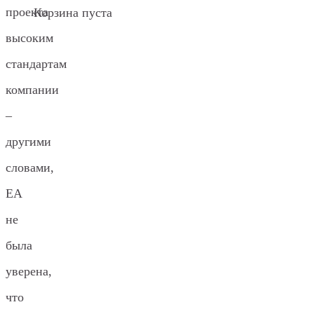
проекта
Корзина пуста
высоким
стандартам
компании
–
другими
словами,
EA
не
была
уверена,
что