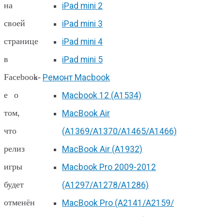
на
iPad mini 2
своей
iPad mini 3
странице
iPad mini 4
в
iPad mini 5
Facebook-
Ремонт Macbook
е о
Macbook 12 (А1534)
том,
MacBook Air
что
(A1369/A1370/A1465/A1466)
релиз
MacBook Air (A1932)
игры
Macbook Pro 2009-2012
будет
(A1297/A1278/A1286)
отменён
MacBook Pro (А2141/А2159/