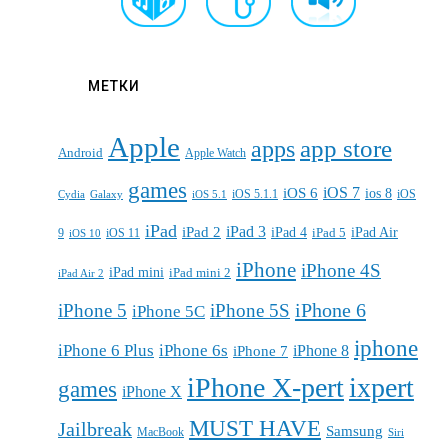
МЕТКИ
Apple
apps
app store
Android
Apple Watch
games
iOS 7
iOS 6
ios 8
iOS 5.1.1
iOS
Cydia
Galaxy
iOS 5.1
iPad
iPad 3
iPad 2
iPad 4
iPad 5
iPad Air
9
iOS 11
iOS 10
iPhone
iPhone 4S
iPad mini
iPad mini 2
iPad Air 2
iPhone 6
iPhone 5
iPhone 5S
iPhone 5C
iphone
iPhone 6 Plus
iPhone 6s
iPhone 7
iPhone 8
iPhone X-pert
ixpert
games
iPhone X
MUST HAVE
Jailbreak
Samsung
MacBook
Siri