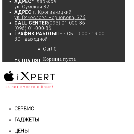
АДРЕС
г. Харьков
ул. Сумская 82
АДРЕС
г. Кропивницкий
ул. Вячеслава Черновола, 37б
CALL CENTER
(093) 01-000-86
(096) 01-000-86
ГРАФИК РАБОТЫ
ПН - СБ 10:00 - 19:00
ВС - выходной
Cart
0
Корзина пуста
EN
UA
RU
СЕРВИС
ГАДЖЕТЫ
ЦЕНЫ