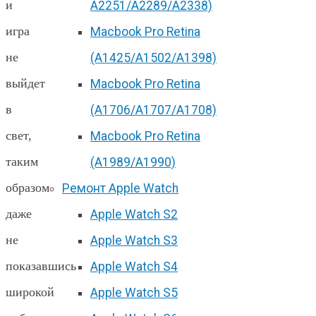
и
А2251/A2289/A2338)
игра
Macbook Pro Retina
не
(А1425/A1502/A1398)
выйдет
Macbook Pro Retina
в
(А1706/A1707/A1708)
свет,
Macbook Pro Retina
таким
(А1989/A1990)
образом
Ремонт Apple Watch
даже
Apple Watch S2
не
Apple Watch S3
показавшись
Apple Watch S4
широкой
Apple Watch S5