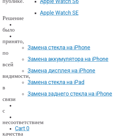
публике.
Apple Watch S6
Apple Watch SE
Решение
Отзывы
было
Акции
принято,
Замена стекла на iPhone
по
Замена аккумулятора на iPhone
всей
Замена дисплея на iPhone
видимости,
Замена стекла на iPad
в
Замена заднего стекла на iPhone
связи
Вакансии
с
F.A.Q
несоответствием
Cart
0
качества