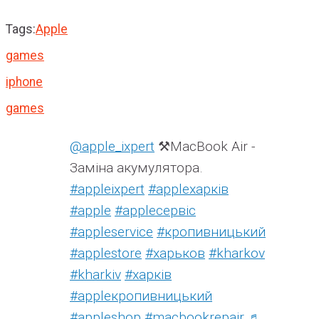
Tags:
Apple
games
iphone
games
@apple_ixpert
⚒️MacBook Air -
Заміна акумулятора.
#appleixpert
#аррleхарків
#apple
#аррleсервіс
#appleservice
#кропивницький
#applestore
#харьков
#kharkov
#kharkiv
#харків
#appleкропивницький
#appleshop
#macbookrepair
♬