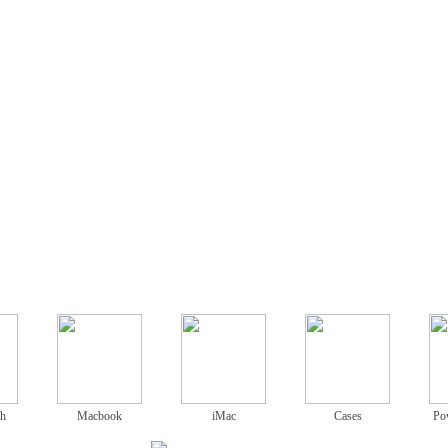
ch
Macbook
iMac
Cases
Po