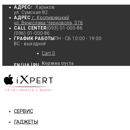
АДРЕС
г. Харьков
ул. Сумская 82
АДРЕС
г. Кропивницкий
ул. Вячеслава Черновола, 37б
CALL CENTER
(093) 01-000-86
(096) 01-000-86
ГРАФИК РАБОТЫ
ПН - СБ 10:00 - 19:00
ВС - выходной
Cart
0
Корзина пуста
EN
UA
RU
СЕРВИС
ГАДЖЕТЫ