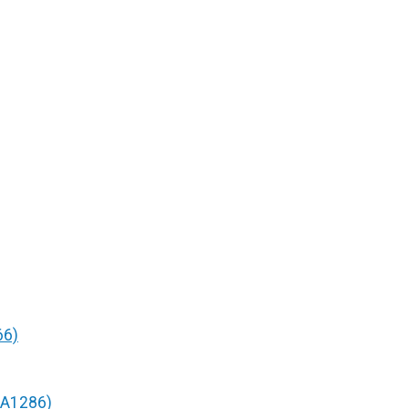
66)
/A1286)