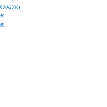
89/A2338)
98)
08)