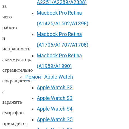
А2251/A2289/A2338)
за
Macbook Pro Retina
чего
(А1425/A1502/A1398)
работа
Macbook Pro Retina
и
(А1706/A1707/A1708)
исправность
Macbook Pro Retina
аккумулятора
(А1989/A1990)
стремительно
Ремонт Apple Watch
сокращается,
Apple Watch S2
а
Apple Watch S3
заряжать
Apple Watch S4
смартфон
Apple Watch S5
приходится