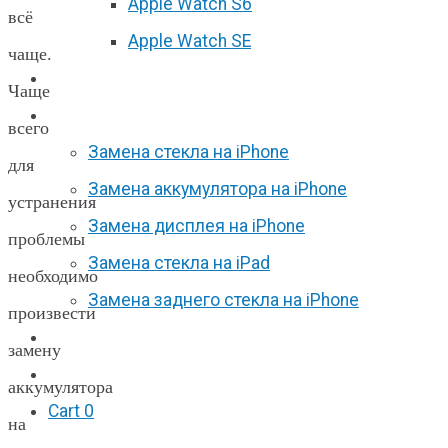
Apple Watch S6
всё
Apple Watch SE
чаще.
Отзывы
Чаще
Акции
всего
Замена стекла на iPhone
для
Замена аккумулятора на iPhone
устранения
Замена дисплея на iPhone
проблемы
Замена стекла на iPad
необходимо
Замена заднего стекла на iPhone
произвести
Вакансии
замену
F.A.Q
аккумулятора
Cart
0
на