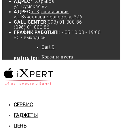
АДРЕС
г. Харьков
ул. Сумская 82
АДРЕС
г. Кропивницкий
ул. Вячеслава Черновола, 37б
CALL CENTER
(093) 01-000-86
(096) 01-000-86
ГРАФИК РАБОТЫ
ПН - СБ 10:00 - 19:00
ВС - выходной
Cart
0
Корзина пуста
EN
UA
RU
СЕРВИС
ГАДЖЕТЫ
ЦЕНЫ