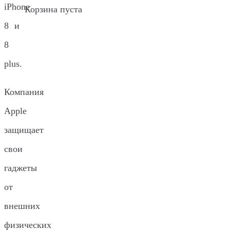
iPhone
Корзина пуста
8 и
8
plus.
Компания
Apple
защищает
свои
гаджеты
от
внешних
физических