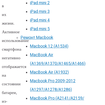
iPad mini 2
в
iPad mini 3
их
iPad mini 4
жизни.
iPad mini 5
Активное
Ремонт Macbook
использование
Macbook 12 (А1534)
смартфона
MacBook Air
негативно
(A1369/A1370/A1465/A1466)
отображается
MacBook Air (A1932)
на
Macbook Pro 2009-2012
состоянии
(A1297/A1278/A1286)
батареи,
MacBook Pro (А2141/А2159/
из-