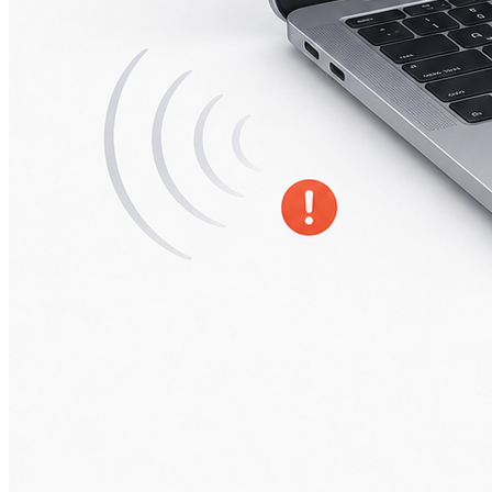
А2251/A2289/A2338)
Macbook Pro Retina
(А1425/A1502/A1398)
Macbook Pro Retina
(А1706/A1707/A1708)
Macbook Pro Retina
(А1989/A1990)
Ремонт Apple Watch
Apple Watch S2
Apple Watch S3
Apple Watch S4
Apple Watch S5