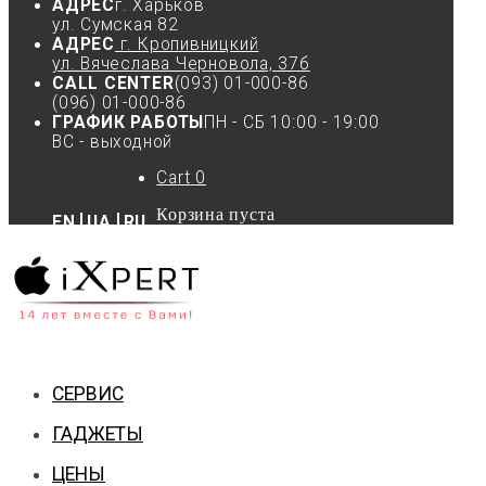
АДРЕС
г. Харьков
ул. Сумская 82
АДРЕС
г. Кропивницкий
ул. Вячеслава Черновола, 37б
CALL CENTER
(093) 01-000-86
(096) 01-000-86
ГРАФИК РАБОТЫ
ПН - СБ 10:00 - 19:00
ВС - выходной
Cart
0
Корзина пуста
EN
UA
RU
СЕРВИС
ГАДЖЕТЫ
ЦЕНЫ