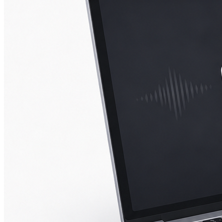
iPad mini 2
iPad mini 3
iPad mini 4
iPad mini 5
Ремонт Macbook
Macbook 12 (А1534)
MacBook Air
(A1369/A1370/A1465/A1466)
MacBook Air (A1932)
Macbook Pro 2009-2012
(A1297/A1278/A1286)
MacBook Pro (А2141/А2159/