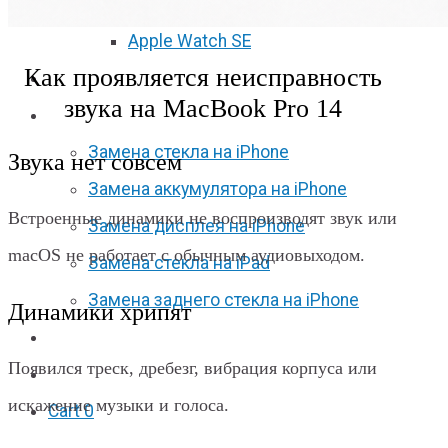
Apple Watch S6
Apple Watch SE
Как проявляется неисправность
Отзывы
звука на MacBook Pro 14
Акции
Замена стекла на iPhone
Звука нет совсем
Замена аккумулятора на iPhone
Встроенные динамики не воспроизводят звук или
Замена дисплея на iPhone
macOS не работает с обычным аудиовыходом.
Замена стекла на iPad
Замена заднего стекла на iPhone
Динамики хрипят
Вакансии
Появился треск, дребезг, вибрация корпуса или
F.A.Q
искажение музыки и голоса.
Cart
0