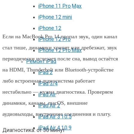
iPhone 11 Pro Max
Не работает звук на MacBook Pro
iPhone 12 mini
14 в Харькове
iPhone 12
Если на MacBook Pro 14 пропал звук, один канал
iPhone 12 Pro
стал тише, динамики хрипят или дребезжат, звук
iPhone 12 Pro Max
периодически исчезает после сна, вывод остаётся
Ремонт iPad
на HDMI, Thunderbolt или Bluetooth-устройстве
iPad 2
либо встроенная аудиосистема работает
iPad 3/4
нестабильно — нужна диагностика. Проверяем
iPad Air
динамики, каналы, macOS, внешние
iPad Air 2
аудиовыходы, внутренние соединения и плату.
iPad Air 3 10.5
iPad Air 4 10.9
Диагностика: от 30 минут