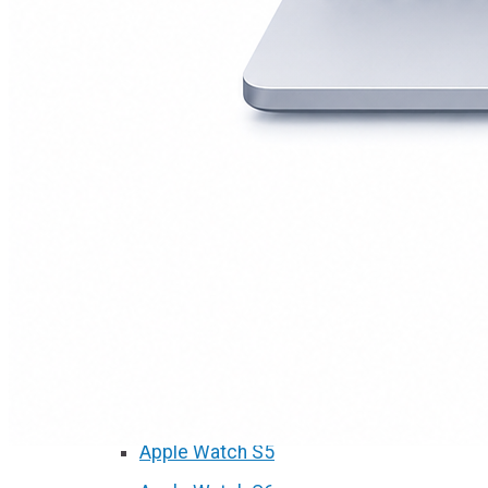
А2251/A2289/A2338)
Macbook Pro Retina
(А1425/A1502/A1398)
Macbook Pro Retina
(А1706/A1707/A1708)
Macbook Pro Retina
(А1989/A1990)
Ремонт Apple Watch
Apple Watch S2
Apple Watch S3
Apple Watch S4
Apple Watch S5