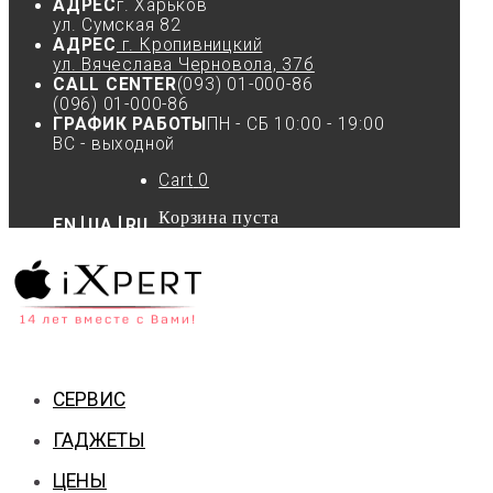
АДРЕС
г. Харьков
ул. Сумская 82
АДРЕС
г. Кропивницкий
ул. Вячеслава Черновола, 37б
CALL CENTER
(093) 01-000-86
(096) 01-000-86
ГРАФИК РАБОТЫ
ПН - СБ 10:00 - 19:00
ВС - выходной
Cart
0
Корзина пуста
EN
UA
RU
СЕРВИС
ГАДЖЕТЫ
ЦЕНЫ