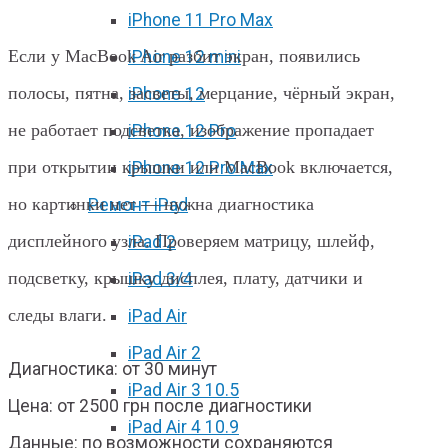
Харькове
iPhone 11 Pro Max
Если у MacBook Air разбит экран, появились
iPhone 12 mini
полосы, пятна, засветы, мерцание, чёрный экран,
iPhone 12
не работает подсветка, изображение пропадает
iPhone 12 Pro
при открытии крышки или MacBook включается,
iPhone 12 Pro Max
но картинки нет — нужна диагностика
Ремонт iPad
дисплейного узла. Проверяем матрицу, шлейф,
iPad 2
подсветку, крышку дисплея, плату, датчики и
iPad 3/4
следы влаги.
iPad Air
iPad Air 2
Диагностика: от 30 минут
iPad Air 3 10.5
Цена: от 2500 грн после диагностики
iPad Air 4 10.9
Данные: по возможности сохраняются