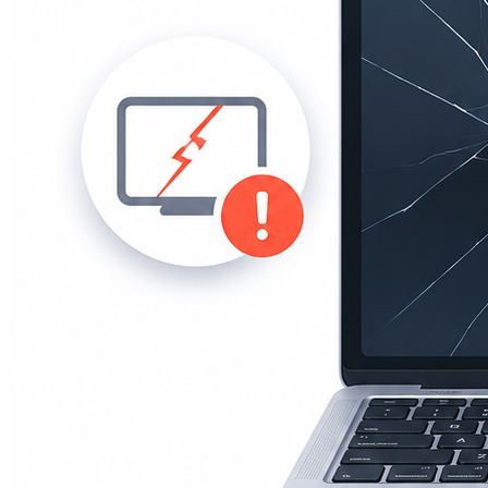
iPad mini 2
iPad mini 3
iPad mini 4
iPad mini 5
Ремонт Macbook
Macbook 12 (А1534)
MacBook Air
(A1369/A1370/A1465/A1466)
MacBook Air (A1932)
Macbook Pro 2009-2012
(A1297/A1278/A1286)
MacBook Pro (А2141/А2159/