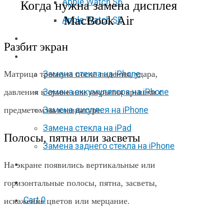
Apple Watch S6
Когда нужна замена дисплея
MacBook Air
Apple Watch SE
Отзывы
Разбит экран
Акции
Матрица треснула после падения, удара,
Замена стекла на iPhone
давления в сумке или закрытия крышки с
Замена аккумулятора на iPhone
предметом на клавиатуре.
Замена дисплея на iPhone
Замена стекла на iPad
Полосы, пятна или засветы
Замена заднего стекла на iPhone
Вакансии
На экране появились вертикальные или
F.A.Q
горизонтальные полосы, пятна, засветы,
Cart
0
искажение цветов или мерцание.