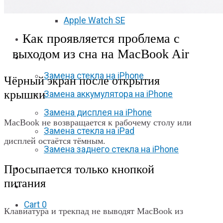
Apple Watch S6
Apple Watch SE
Как проявляется проблема с
Отзывы
выходом из сна на MacBook Air
Акции
Замена стекла на iPhone
Чёрный экран после открытия
крышки
Замена аккумулятора на iPhone
Замена дисплея на iPhone
MacBook не возвращается к рабочему столу или
Замена стекла на iPad
дисплей остаётся тёмным.
Замена заднего стекла на iPhone
Просыпается только кнопкой
Вакансии
питания
F.A.Q
Cart
0
Клавиатура и трекпад не выводят MacBook из