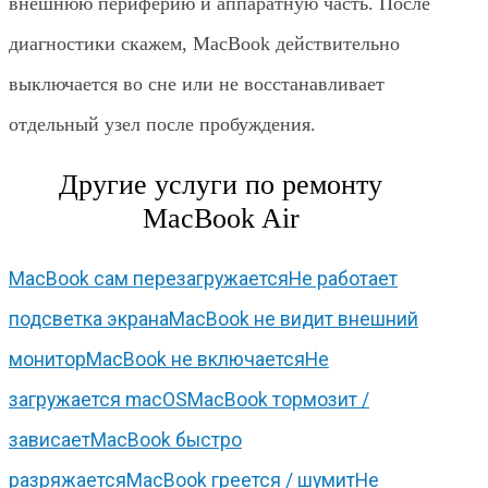
внешнюю периферию и аппаратную часть. После
диагностики скажем, MacBook действительно
выключается во сне или не восстанавливает
отдельный узел после пробуждения.
Другие услуги по ремонту
MacBook Air
MacBook сам перезагружается
Не работает
подсветка экрана
MacBook не видит внешний
монитор
MacBook не включается
Не
загружается macOS
MacBook тормозит /
зависает
MacBook быстро
разряжается
MacBook греется / шумит
Не