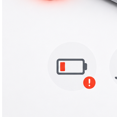
А2251/A2289/A2338)
Macbook Pro Retina
(А1425/A1502/A1398)
Macbook Pro Retina
(А1706/A1707/A1708)
Macbook Pro Retina
(А1989/A1990)
Ремонт Apple Watch
Apple Watch S2
Apple Watch S3
Apple Watch S4
Apple Watch S5