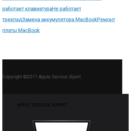
работает клавиатура
Не работает
трекпад
Замена аккумулятора MacBook
Ремонт
платы MacBook
Copyright ©2011 Apple Service iXpert
APPLE SERVICE IXPERT