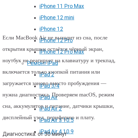
iPhone 11 Pro Max
MacBook Air не выходит из сна в
iPhone 12 mini
Харькове
iPhone 12
Если MacBook Air не выходит из сна, после
iPhone 12 Pro
открытия крышки остаётся чёрный экран,
iPhone 12 Pro Max
ноутбук не реагирует на клавиатуру и трекпад,
Ремонт iPad
включается только кнопкой питания или
iPad 2
загружается заново вместо пробуждения —
iPad 3/4
нужна диагностика. Проверяем macOS, режим
iPad Air
сна, аккумулятор и питание, датчики крышки,
iPad Air 2
дисплейный узел, периферию и плату.
iPad Air 3 10.5
iPad Air 4 10.9
Диагностика: от 30 минут