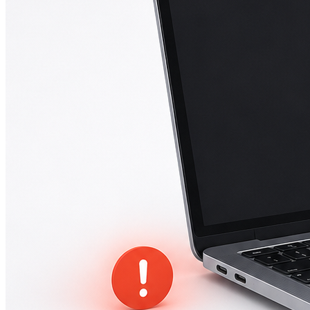
iPad mini 2
iPad mini 3
iPad mini 4
iPad mini 5
Ремонт Macbook
Macbook 12 (А1534)
MacBook Air
(A1369/A1370/A1465/A1466)
MacBook Air (A1932)
Macbook Pro 2009-2012
(A1297/A1278/A1286)
MacBook Pro (А2141/А2159/