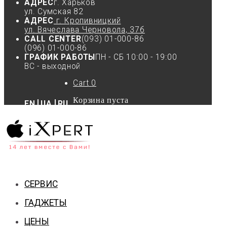
АДРЕС
г. Харьков
ул. Сумская 82
АДРЕС
г. Кропивницкий
ул. Вячеслава Черновола, 37б
CALL CENTER
(093) 01-000-86
(096) 01-000-86
ГРАФИК РАБОТЫ
ПН - СБ 10:00 - 19:00
ВС - выходной
Cart
0
Корзина пуста
EN
UA
RU
СЕРВИС
ГАДЖЕТЫ
ЦЕНЫ