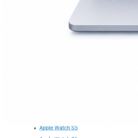
А2251/A2289/A2338)
Macbook Pro Retina
(А1425/A1502/A1398)
Macbook Pro Retina
(А1706/A1707/A1708)
Macbook Pro Retina
(А1989/A1990)
Ремонт Apple Watch
Apple Watch S2
Apple Watch S3
Apple Watch S4
Apple Watch S5