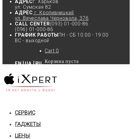
АДРЕС
г. Харьков
ул. Сумская 82
АДРЕС
г. Кропивницкий
ул. Вячеслава Черновола, 37б
CALL CENTER
(093) 01-000-86
(096) 01-000-86
ГРАФИК РАБОТЫ
ПН - СБ 10:00 - 19:00
ВС - выходной
Cart
0
Корзина пуста
EN
UA
RU
СЕРВИС
ГАДЖЕТЫ
ЦЕНЫ