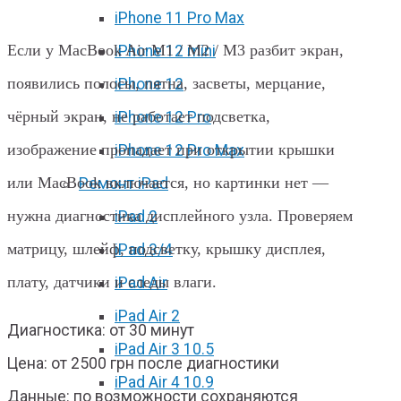
M2 / M3 в Харькове
iPhone 11 Pro Max
Если у MacBook Air M1 / M2 / M3 разбит экран,
iPhone 12 mini
появились полосы, пятна, засветы, мерцание,
iPhone 12
чёрный экран, не работает подсветка,
iPhone 12 Pro
изображение пропадает при открытии крышки
iPhone 12 Pro Max
или MacBook включается, но картинки нет —
Ремонт iPad
нужна диагностика дисплейного узла. Проверяем
iPad 2
матрицу, шлейф, подсветку, крышку дисплея,
iPad 3/4
плату, датчики и следы влаги.
iPad Air
iPad Air 2
Диагностика: от 30 минут
iPad Air 3 10.5
Цена: от 2500 грн после диагностики
iPad Air 4 10.9
Данные: по возможности сохраняются