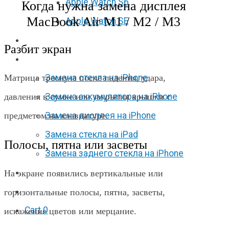
Apple Watch S6
Когда нужна замена дисплея
MacBook Air M1 / M2 / M3
Apple Watch SE
Отзывы
Разбит экран
Акции
Матрица треснула после падения, удара,
Замена стекла на iPhone
давления в сумке или закрытия крышки с
Замена аккумулятора на iPhone
предметом на клавиатуре.
Замена дисплея на iPhone
Замена стекла на iPad
Полосы, пятна или засветы
Замена заднего стекла на iPhone
Вакансии
На экране появились вертикальные или
F.A.Q
горизонтальные полосы, пятна, засветы,
Cart
0
искажение цветов или мерцание.