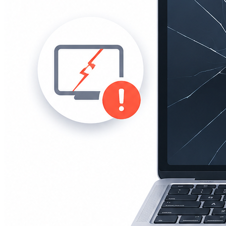
iPad mini 2
iPad mini 3
iPad mini 4
iPad mini 5
Ремонт Macbook
Macbook 12 (А1534)
MacBook Air
(A1369/A1370/A1465/A1466)
MacBook Air (A1932)
Macbook Pro 2009-2012
(A1297/A1278/A1286)
MacBook Pro (А2141/А2159/