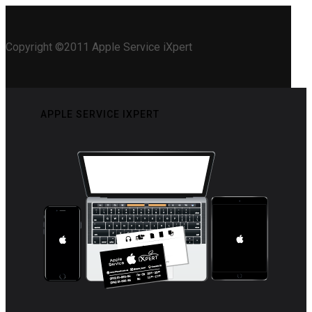
Copyright ©2011 Apple Service iXpert
APPLE SERVICE IXPERT