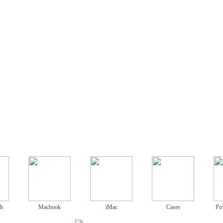
ch
Macbook
iMac
Cases
Po