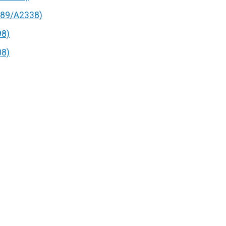
89/A2338)
98)
08)