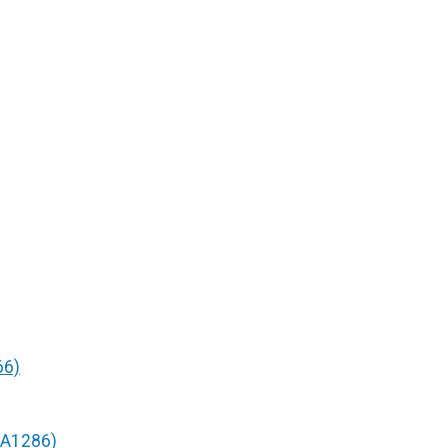
66)
/A1286)