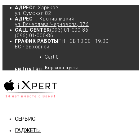
АДРЕС
г. Харьков
ул. Сумская 82
АДРЕС
г. Кропивницкий
ул. Вячеслава Черновола, 37б
CALL CENTER
(093) 01-000-86
(096) 01-000-86
ГРАФИК РАБОТЫ
ПН - СБ 10:00 - 19:00
ВС - выходной
Cart
0
Корзина пуста
EN
UA
RU
СЕРВИС
ГАДЖЕТЫ