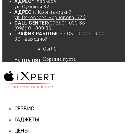
АДРЕС
г. Харьков
ул. Сумская 82
АДРЕС
г. Кропивницкий
ул. Вячеслава Черновола, 37б
CALL CENTER
(093) 01-000-86
(096) 01-000-86
ГРАФИК РАБОТЫ
ПН - СБ 10:00 - 19:00
ВС - выходной
Cart
0
Корзина пуста
EN
UA
RU
СЕРВИС
ГАДЖЕТЫ
ЦЕНЫ