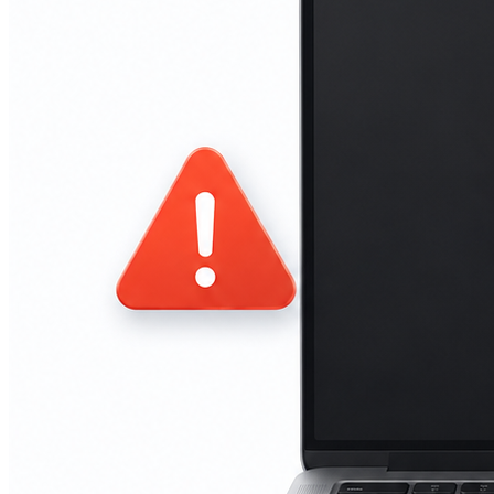
iPad mini 2
iPad mini 3
iPad mini 4
iPad mini 5
Ремонт Macbook
Macbook 12 (А1534)
MacBook Air
(A1369/A1370/A1465/A1466)
MacBook Air (A1932)
Macbook Pro 2009-2012
(A1297/A1278/A1286)
MacBook Pro (А2141/А2159/