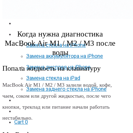
Apple Watch S6
Apple Watch SE
Отзывы
Когда нужна диагностика
Акции
MacBook Air M1 / M2 / M3 после
Замена стекла на iPhone
воды
Замена аккумулятора на iPhone
Замена дисплея на iPhone
Попала жидкость на клавиатуру
Замена стекла на iPad
MacBook Air M1 / M2 / M3 залили водой, кофе,
Замена заднего стекла на iPhone
чаем, соком или другой жидкостью, после чего
Вакансии
кнопки, трекпад или питание начали работать
F.A.Q
нестабильно.
Cart
0