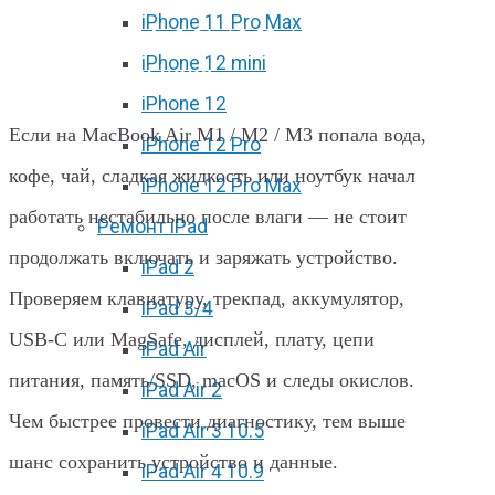
iPhone 11 Pro Max
MacBook Air M1 / M2 / M3 после
iPhone 12 mini
воды в Харькове
iPhone 12
Если на MacBook Air M1 / M2 / M3 попала вода,
iPhone 12 Pro
кофе, чай, сладкая жидкость или ноутбук начал
iPhone 12 Pro Max
работать нестабильно после влаги — не стоит
Ремонт iPad
продолжать включать и заряжать устройство.
iPad 2
Проверяем клавиатуру, трекпад, аккумулятор,
iPad 3/4
USB-C или MagSafe, дисплей, плату, цепи
iPad Air
питания, память/SSD, macOS и следы окислов.
iPad Air 2
Чем быстрее провести диагностику, тем выше
iPad Air 3 10.5
шанс сохранить устройство и данные.
iPad Air 4 10.9