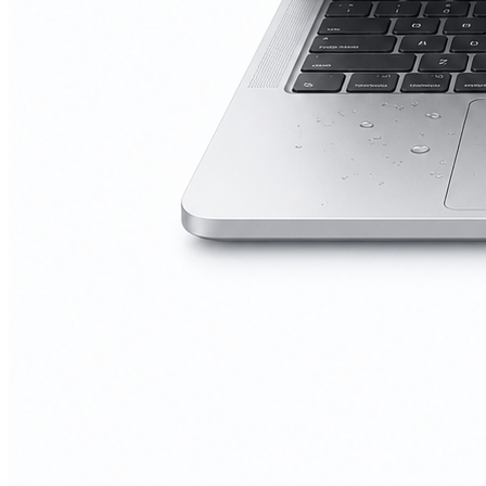
А2251/A2289/A2338)
Macbook Pro Retina
(А1425/A1502/A1398)
Macbook Pro Retina
(А1706/A1707/A1708)
Macbook Pro Retina
(А1989/A1990)
Ремонт Apple Watch
Apple Watch S2
Apple Watch S3
Apple Watch S4
Apple Watch S5