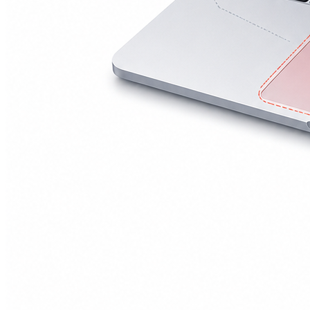
А2251/A2289/A2338)
Macbook Pro Retina
(А1425/A1502/A1398)
Macbook Pro Retina
(А1706/A1707/A1708)
Macbook Pro Retina
(А1989/A1990)
Ремонт Apple Watch
Apple Watch S2
Apple Watch S3
Apple Watch S4
Apple Watch S5