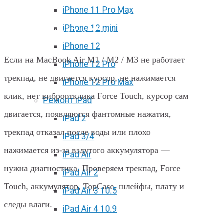
iPhone 11 Pro Max
Не работает трекпад MacBook Air
iPhone 12 mini
M1 / M2 / M3 в Харькове
iPhone 12
Если на MacBook Air M1 / M2 / M3 не работает
iPhone 12 Pro
трекпад, не двигается курсор, не нажимается
iPhone 12 Pro Max
клик, нет виброотклика Force Touch, курсор сам
Ремонт iPad
двигается, появляются фантомные нажатия,
iPad 2
трекпад отказал после воды или плохо
iPad 3/4
нажимается из-за вздутого аккумулятора —
iPad Air
нужна диагностика. Проверяем трекпад, Force
iPad Air 2
Touch, аккумулятор, TopCase, шлейфы, плату и
iPad Air 3 10.5
следы влаги.
iPad Air 4 10.9