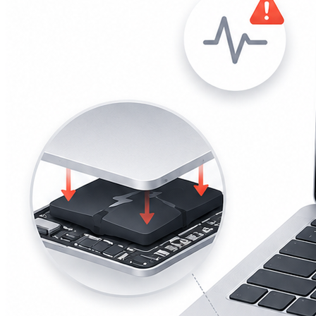
iPad mini 2
iPad mini 3
iPad mini 4
iPad mini 5
Ремонт Macbook
Macbook 12 (А1534)
MacBook Air
(A1369/A1370/A1465/A1466)
MacBook Air (A1932)
Macbook Pro 2009-2012
(A1297/A1278/A1286)
MacBook Pro (А2141/А2159/