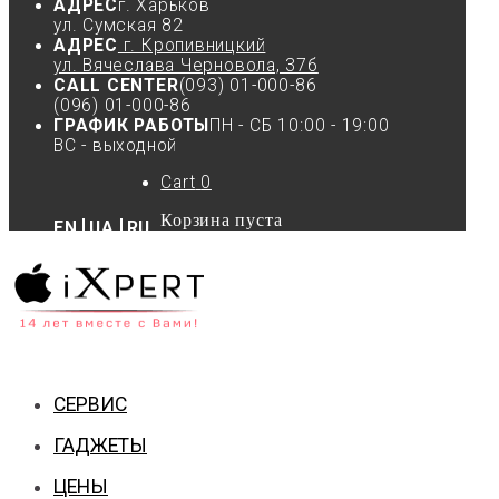
АДРЕС
г. Харьков
ул. Сумская 82
АДРЕС
г. Кропивницкий
ул. Вячеслава Черновола, 37б
CALL CENTER
(093) 01-000-86
(096) 01-000-86
ГРАФИК РАБОТЫ
ПН - СБ 10:00 - 19:00
ВС - выходной
Cart
0
Корзина пуста
EN
UA
RU
СЕРВИС
ГАДЖЕТЫ
ЦЕНЫ