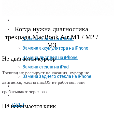
Apple Watch S6
Apple Watch SE
Отзывы
Когда нужна диагностика
Акции
трекпада MacBook Air M1 / M2 /
Замена стекла на iPhone
M3
Замена аккумулятора на iPhone
Замена дисплея на iPhone
Не двигается курсор
Замена стекла на iPad
Трекпад не реагирует на касания, курсор не
Замена заднего стекла на iPhone
двигается, жесты macOS не работают или
Вакансии
срабатывают через раз.
F.A.Q
Cart
0
Не нажимается клик