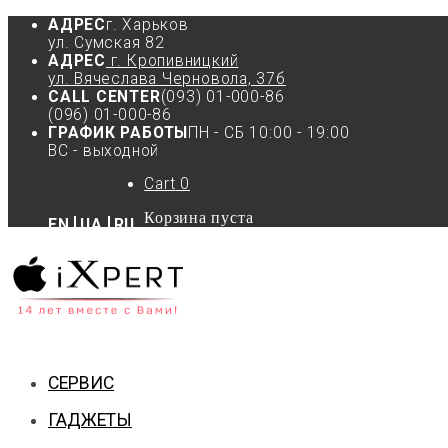
АДРЕС
г. Харьков
ул. Сумская 82
АДРЕС
г. Кропивницкий
ул. Вячеслава Черновола, 37б
CALL CENTER
(093) 01-000-86
(096) 01-000-86
ГРАФИК РАБОТЫ
ПН - СБ 10:00 - 19:00
ВС - выходной
Cart
0
Корзина пуста
EN
UA
RU
СЕРВИС
ГАДЖЕТЫ