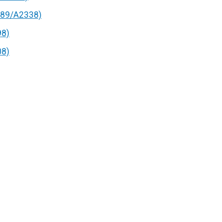
89/A2338)
98)
08)