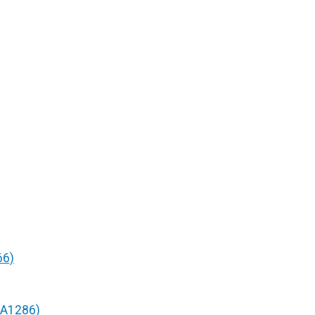
66)
/A1286)