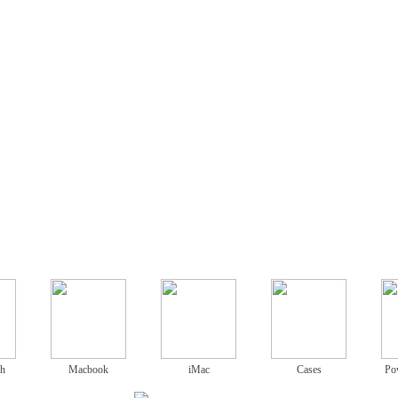
ch
Macbook
iMac
Cases
Po