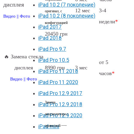
дисплея
iPad 10.2 (7 поколение)
12 мес
3-4
оригинал, с
iPad 10.2 (8 поколение)
Видео
||
Фото
недели
*
конфигурацией
iPad 2017
20450 грн
iPad 2018
iPad Pro 9.7
🔥 Замена стекла
iPad Pro 10.5
от 5
дисплея
8990 грн
3 мес
iPad Pro 11 2018
часов
*
Видео
||
Фото
iPad Pro 11 2020
iPad Pro 12.9 2017
Замена
iPad Pro 12.9 2018
аккумулятора с
iPad Pro 12.9 2020
—
iPad mini
привязкой