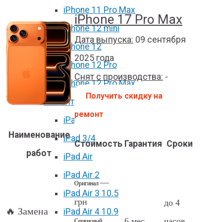
iPhone 11 Pro Max
iPhone 17 Pro Max
iPhone 12 mini
Дата выпуска:
09 сентября
iPhone 12
2025 года
iPhone 12 Pro
Снят с производства:
-
iPhone 12 Pro Max
Получить скидку на
Ремонт iPad
ремонт
iPad 2
Наименование
iPad 3/4
Стоимость
Гарантия
Сроки
работ
iPad Air
iPad Air 2
—
Оригинал
iPad Air 3 10.5
грн
до 4
🔥 Замена
iPad Air 4 10.9
6 мес
часов
Сервисный