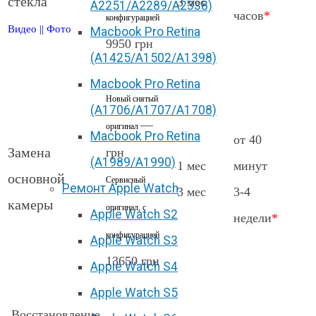
стекла
3 мес
А2251/A2289/A2338)
часов
*
конфигурацией
Видео
||
Фото
Macbook Pro Retina
9950 грн
(А1425/A1502/A1398)
Macbook Pro Retina
Новый снятый
(А1706/A1707/A1708)
—
оригинал
Macbook Pro Retina
от 40
Замена
грн
(А1989/A1990)
1 мес
минут
основной
Сервисный
Ремонт Apple Watch
3 мес
3-4
камеры
оригинал, с
Apple Watch S2
недели
*
конфигурацией
Apple Watch S3
13650 грн
Apple Watch S4
Apple Watch S5
Восстановление