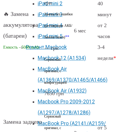
грн
iPad mini 2
40
🔥 Замена
iPad mini 3
минут
Замена без ошибки
аккумулятора
iPad mini 4
от 2
(реставрация АКБ/
6 мес
(батареи)
iPad mini 5
часов
**
Замена банки)
Ремонт Macbook
3-4
— грн
Емкость - 5088 mAh
Macbook 12 (А1534)
недели
*
Сервисный
MacBook Air
оригинал, с
(A1369/A1370/A1465/A1466)
конфигурацией
MacBook Air (A1932)
7650 грн
Macbook Pro 2009-2012
(A1297/A1278/A1286)
Сервисный
Замена заднего
MacBook Pro (А2141/А2159/
от 5
оригинал, с