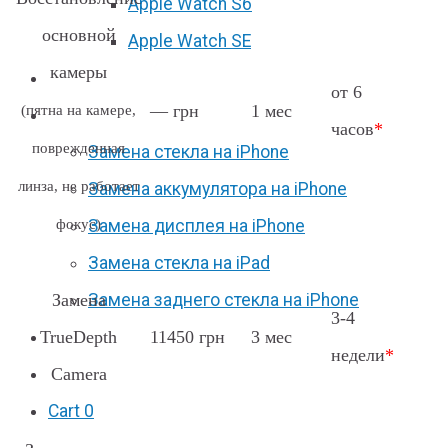
Apple Watch S6
основной
Apple Watch SE
камеры
Отзывы
от 6
— грн
1 мес
(пятна на камере,
Акции
часов
*
поврежденная
Замена стекла на iPhone
линза, не работает
Замена аккумулятора на iPhone
фокус)
Замена дисплея на iPhone
Замена стекла на iPad
Замена
Замена заднего стекла на iPhone
3-4
TrueDepth
11450 грн
3 мес
Вакансии
недели
*
Camera
F.A.Q
Cart
0