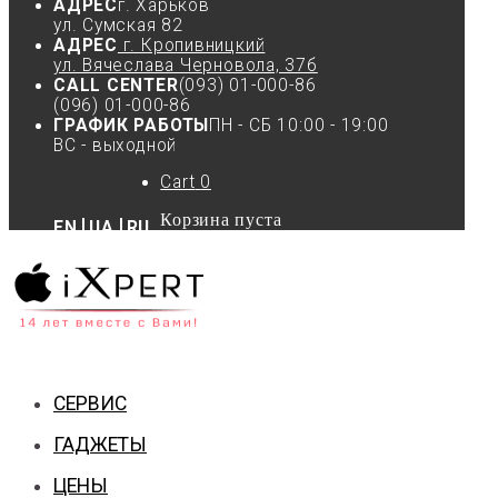
АДРЕС
г. Харьков
ул. Сумская 82
АДРЕС
г. Кропивницкий
ул. Вячеслава Черновола, 37б
CALL CENTER
(093) 01-000-86
(096) 01-000-86
ГРАФИК РАБОТЫ
ПН - СБ 10:00 - 19:00
ВС - выходной
Cart
0
Корзина пуста
EN
UA
RU
СЕРВИС
ГАДЖЕТЫ
ЦЕНЫ