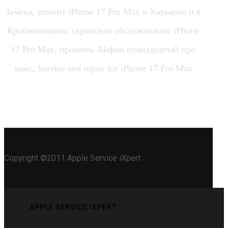
Замена, ремонт iPhone 17 Pro Max в Харькове и в
Кропивницком, сервисное обслуживание iPhone
17 Pro Max, прошить Айфон семнадцатый про
макс, Service and repair for iPhone 17 Pro Max
Copyright ©2011 Apple Service iXpert
APPLE SERVICE IXPERT