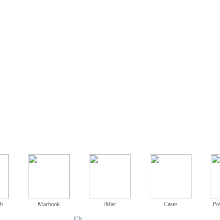
ch
Macbook
iMac
Cases
Po