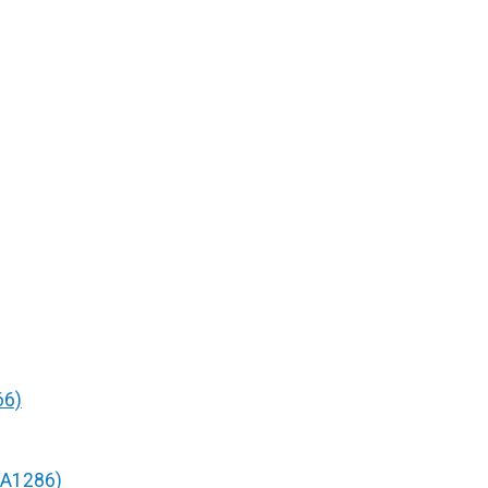
66)
/A1286)