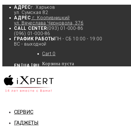
АДРЕС
г. Харьков
ул. Сумская 82
АДРЕС
г. Кропивницкий
ул. Вячеслава Черновола, 37б
CALL CENTER
(093) 01-000-86
(096) 01-000-86
ГРАФИК РАБОТЫ
ПН - СБ 10:00 - 19:00
ВС - выходной
Cart
0
Корзина пуста
EN
UA
RU
СЕРВИС
ГАДЖЕТЫ