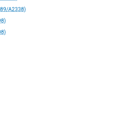
89/A2338)
98)
08)