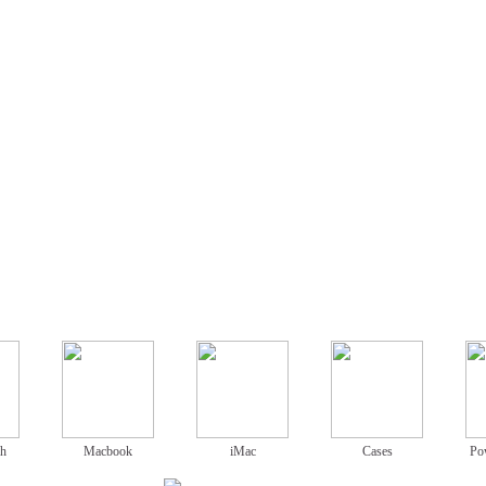
ch
Macbook
iMac
Cases
Po