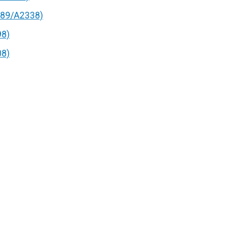
89/A2338)
98)
08)