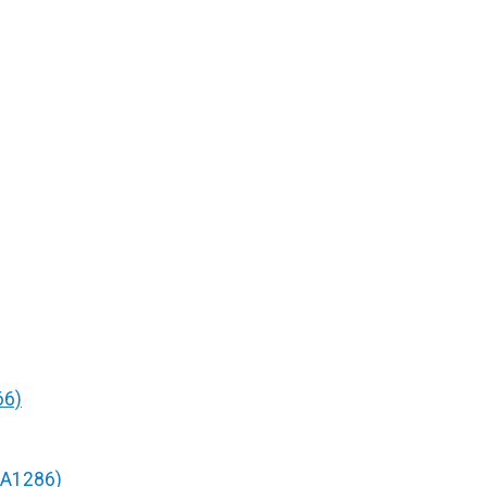
66)
/A1286)