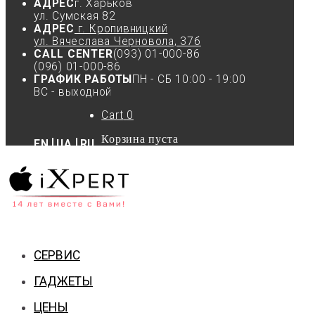
АДРЕС
г. Харьков
ул. Сумская 82
АДРЕС
г. Кропивницкий
ул. Вячеслава Черновола, 37б
CALL CENTER
(093) 01-000-86
(096) 01-000-86
ГРАФИК РАБОТЫ
ПН - СБ 10:00 - 19:00
ВС - выходной
Cart
0
Корзина пуста
EN
UA
RU
СЕРВИС
ГАДЖЕТЫ
ЦЕНЫ