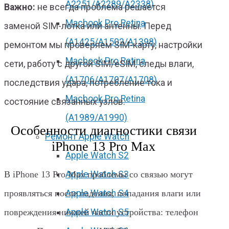
А2251/A2289/A2338)
Важно:
не всегда проблема решается
Macbook Pro Retina
заменой SIM-лотка или антенны. Перед
(А1425/A1502/A1398)
ремонтом мы проверяем SIM-карту, настройки
Macbook Pro Retina
сети, работу с другой SIM/eSIM, следы влаги,
(А1706/A1707/A1708)
последствия удара, потребление тока и
Macbook Pro Retina
состояние связанных узлов.
(А1989/A1990)
Особенности диагностики связи
Ремонт Apple Watch
iPhone 13 Pro Max
Apple Watch S2
Apple Watch S3
В iPhone 13 Pro Max проблемы со связью могут
Apple Watch S4
проявляться после падения, попадания влаги или
Apple Watch S5
повреждения нижней части устройства: телефон