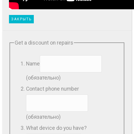
ЗАКРЫТЬ
Get a discount on repairs
Name
(обязательно)
Contact phone number
(обязательно)
What device do you have?