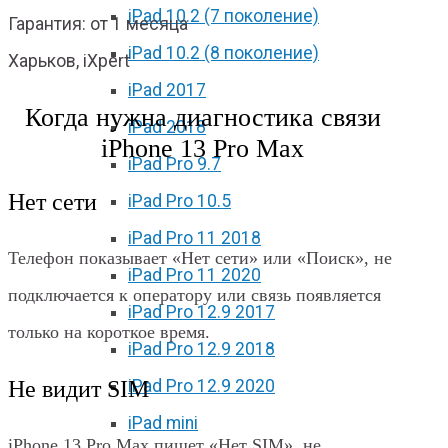
iPad 10.2 (7 поколение)
Гарантия: от 1 месяца
iPad 10.2 (8 поколение)
Харьков, iXpert
iPad 2017
Когда нужна диагностика связи
iPad 2018
iPhone 13 Pro Max
iPad Pro 9.7
Нет сети
iPad Pro 10.5
iPad Pro 11 2018
Телефон показывает «Нет сети» или «Поиск», не
iPad Pro 11 2020
подключается к оператору или связь появляется
iPad Pro 12.9 2017
только на короткое время.
iPad Pro 12.9 2018
Не видит SIM
iPad Pro 12.9 2020
iPad mini
iPhone 13 Pro Max пишет «Нет SIM», не