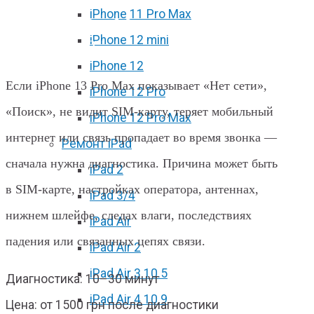
iPhone 11 Pro Max
iPhone 13 Pro Max нет сети или не
iPhone 12 mini
видит SIM?
iPhone 12
Если iPhone 13 Pro Max показывает «Нет сети»,
iPhone 12 Pro
«Поиск», не видит SIM-карту, теряет мобильный
iPhone 12 Pro Max
интернет или связь пропадает во время звонка —
Ремонт iPad
сначала нужна диагностика. Причина может быть
iPad 2
в SIM-карте, настройках оператора, антеннах,
iPad 3/4
нижнем шлейфе, следах влаги, последствиях
iPad Air
падения или связанных цепях связи.
iPad Air 2
iPad Air 3 10.5
Диагностика: 10–30 минут
iPad Air 4 10.9
Цена: от 1500 грн после диагностики