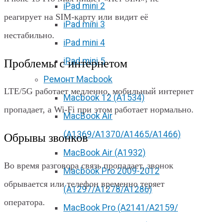
iPad mini 2
реагирует на SIM-карту или видит её
iPad mini 3
нестабильно.
iPad mini 4
iPad mini 5
Проблемы с интернетом
Ремонт Macbook
LTE/5G работает медленно, мобильный интернет
Macbook 12 (А1534)
пропадает, а Wi‑Fi при этом работает нормально.
MacBook Air
(A1369/A1370/A1465/A1466)
Обрывы звонков
MacBook Air (A1932)
Во время разговора связь пропадает, звонок
Macbook Pro 2009-2012
обрывается или телефон временно теряет
(A1297/A1278/A1286)
оператора.
MacBook Pro (А2141/А2159/