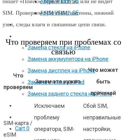
Apple Watch S6
пишет «Поиск», теряет LTE/5G или не видит
Apple Watch SE
SIM. Проверяем SIM/eSIM, антенны, нижний
узел, следы влаги и связанные цепи связи.
Отзывы
Акции
Что проверяем при проблемах со
Замена стекла на iPhone
связью
Замена аккумулятора на iPhone
Что может
Замена дисплея на iPhone
Что
Зачем это нужно
быть
Замена стекла на iPad
проверяем
причиной
Замена заднего стекла на iPhone
Вакансии
Исключаем
Сбой SIM,
F.A.Q
проблему
неправильные
SIM-карта /
Cart
0
оператора, SIM-
настройки,
eSIM